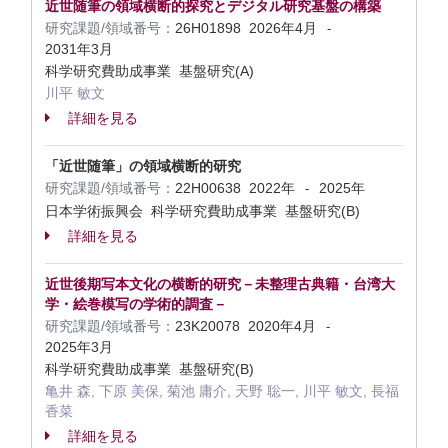
近世随筆の領域横断的探究とデジタル研究基盤の構築
研究課題/領域番号：
26H01898
2026年4月
-
2031年3月
科学研究費助成事業 基盤研究(A)
川平 敏文
詳細を見る
「近世随筆」の領域横断的研究
研究課題/領域番号：
22H00638
2022年
2025年
-
日本学術振興会 科学研究費助成事業 基盤研究(B)
詳細を見る
近世後期写本文化の横断的研究－未整理古典籍・台湾大
学・絵巻模写の学術的調査－
研究課題/領域番号：
23K20078
2020年4月
-
2025年3月
科学研究費助成事業 基盤研究(B)
亀井 森, 下原 美保, 菊池 庸介, 天野 聡一, 川平 敏文, 長福
香菜
詳細を見る