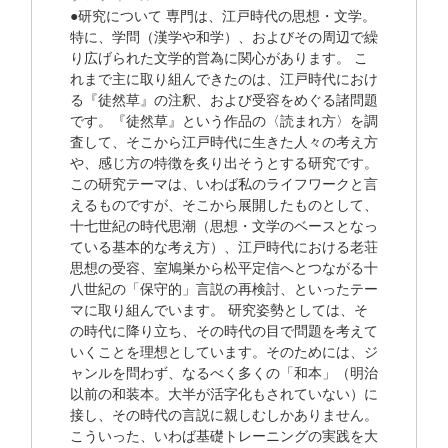
●研究について 専門は、江戸時代の思想・文学。
特に、学問（漢学や和学）、およびその周辺で繰
り広げられた文学的営為に関心があります。 こ
れまで主に取り組んできたのは、江戸時代におけ
る『徒然草』の注釈、および受容をめぐる諸問題
です。『徒然草』という作品の〈読まれ方〉を調
査して、そこから江戸時代に生きた人々の考え方
や、感じ方の特徴を炙り出そうとする研究です。
この研究テーマは、いわば私のライフワークと言
えるものですが、そこから展開したものとして、
十七世紀の時代思潮（思想・文学のベースとなっ
ている基本的な考え方）、江戸時代における老荘
思想の受容、室鳩巣から松平定信へとつながる十
八世紀の「保守的」言説の再検討、といったテー
マに取り組んでいます。 研究姿勢としては、そ
の時代に降り立ち、その時代の目で問題を考えて
いくことを理想としています。そのためには、ジ
ャンルを問わず、なるべく多くの「和本」（明治
以前の和装本。大半が活字化もされていない）に
接し、その時代の言説に親しむしかありません。
こういった、いわば基礎トレーニングの実践を大