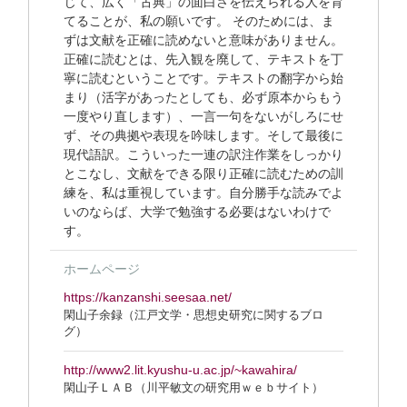
じて、広く「古典」の面白さを伝えられる人を育
てることが、私の願いです。 そのためには、ま
ずは文献を正確に読めないと意味がありません。
正確に読むとは、先入観を廃して、テキストを丁
寧に読むということです。テキストの翻字から始
まり（活字があったとしても、必ず原本からもう
一度やり直します）、一言一句をないがしろにせ
ず、その典拠や表現を吟味します。そして最後に
現代語訳。こういった一連の訳注作業をしっかり
とこなし、文献をできる限り正確に読むための訓
練を、私は重視しています。自分勝手な読みでよ
いのならば、大学で勉強する必要はないわけで
す。
ホームページ
https://kanzanshi.seesaa.net/
閑山子余録（江戸文学・思想史研究に関するブロ
グ）
http://www2.lit.kyushu-u.ac.jp/~kawahira/
閑山子ＬＡＢ（川平敏文の研究用ｗｅｂサイト）