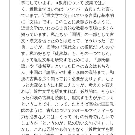
事にしています。 ●教育について 授業ではよ
く、近世文学はいわば「ハイパー古典」だと言っ
ています。近世文学で使われている言葉は基本的
に「文語」です。このことに象徴されるように、
近世文学はいわゆる古典的な教養や表現に多くを
拠っています。私たちが「国語」の一部として古
文・漢文を習ったのとは違って、そういった「古
典」こそが、当時の「現代文」の模範だったので
す。私の好きな『徒然草』も、その一つでした。
よって近世文学を研究するためには、『源氏物
語』や『徒然草』といった日本の古文はもちろ
ん、中国の『論語』や杜甫・李白の漢詩まで、和
漢の古典を広く知っておく必要があります。ちょ
っと大変なようにも聞こえますが、考え方を変え
れば、近世文学を研究すれば、必然的に、そうい
った和漢の古典を読解し、鑑賞する力が身につく
ということです。よって、たとえば高校の国語教
師のように、古典についてのオールマイティーな
力が必要な人には、うってつけの分野ではないで
しょうか（というのが、私の誘い文句です）。し
かし、これは冗談でも何でもなく、近世文学を通