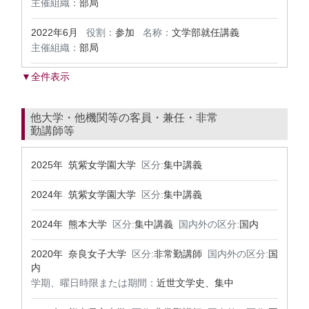
主催組織：
部局
2022年6月
役割：
参加
名称：
文学部就任講義
主催組織：
部局
▼全件表示
他大学・他機関等の客員・兼任・非常
勤講師等
2025年 筑紫女学園大学
区分:
集中講義
2024年 筑紫女学園大学
区分:
集中講義
2024年 熊本大学
区分:
集中講義
国内外の区分:
国内
2020年 奈良女子大学
区分:
非常勤講師
国内外の区分:
国
内
学期、曜日時限または期間：
近世文学史、集中