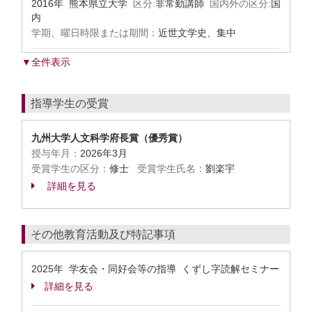
2016年 熊本県立大学
区分:
非常勤講師
国内外の区分:
国
内
学期、曜日時限または期間：
近世文学史、集中
▼全件表示
指導学生の受賞
九州大学人文科学府長賞（優秀賞）
授与年月：
2026年3月
受賞学生の区分：
修士
受賞学生氏名：
劉楽宇
詳細を見る
その他教育活動及び特記事項
2025年 学友会・同好会等の指導 くずし字読解セミナー
詳細を見る