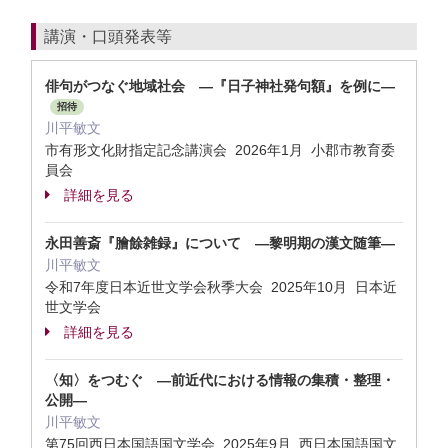
講演・口頭発表等
俳句がつなぐ地域社会 ―『日子神社発句額』を例に―
招待
川平敏文
市有形文化財指定記念講演会 2026年1月 小郡市教育委
員会
詳細を見る
永田善斎『膾餘雑録』について ―黎明期の漢文随筆―
川平敏文
令和7年度日本近世文学会秋季大会 2025年10月 日本近
世文学会
詳細を見る
〈知〉をつむぐ ―前近代における情報の集積・整理・
公開―
川平敏文
第75回西日本国語国文学会 2025年9月 西日本国語国文