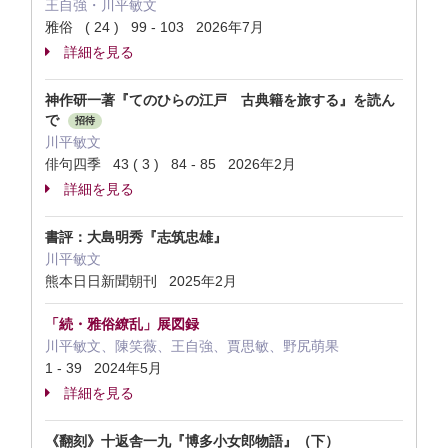
王自強・川平敏文
雅俗 ( 24 ) 99 - 103 2026年7月
詳細を見る
神作研一著『てのひらの江戸 古典籍を旅する』を読ん
で
招待
川平敏文
俳句四季 43 ( 3 ) 84 - 85 2026年2月
詳細を見る
書評：大島明秀『志筑忠雄』
川平敏文
熊本日日新聞朝刊 2025年2月
「続・雅俗繚乱」展図録
川平敏文、陳笑薇、王自強、賈思敏、野尻萌果
1 - 39 2024年5月
詳細を見る
《翻刻》十返舎一九『博多小女郎物語』（下）