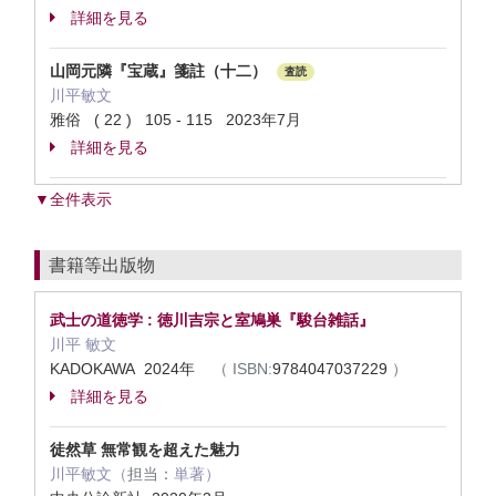
詳細を見る
山岡元隣『宝蔵』箋註（十二）
査読
川平敏文
雅俗 ( 22 ) 105 - 115 2023年7月
詳細を見る
▼全件表示
書籍等出版物
武士の道徳学 : 徳川吉宗と室鳩巣『駿台雑話』
川平 敏文
KADOKAWA 2024年
（
ISBN:
9784047037229
）
詳細を見る
徒然草 無常観を超えた魅力
川平敏文（
担当：
単著）