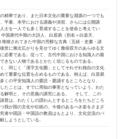
会の精華であり、また日本文化の重要な淵源の一つでも
を、平素、本学における講義や演習、さらには公開講
の人士を一人でも多く育成することを使命と考えてい
、中国唐代中期の大詩人、白居易（別名＝白楽天、
より堆積されてきた中国の芳醇な古典〔五経・史書・諸
、後世に漸次広がりを見せてゆく雅俗双方のあらゆる文
常に必要である。従って、古代中国における知識人の最
のできない人物であるとかたく信じるものである。
なく、同じく「漢字文化圏」としてそれぞれ独自の文化
極めて重要な位置を占めるものである。例えば、白居易
め多くの平安知識人の愛読・愛誦するところとなり、
ぼしたことは、すでに周知の事実となっていよう。わた
なる解明と、その意義の講究にある。 そして、この
生諸君は、わたくしの謂わんとするところをたちどころ
かつ我が国の文化や伝統の、今後のあるべき姿をさまざ
研究者や国語・中国語の教員はもとより、文化交流のパ
貢献しようとしている。