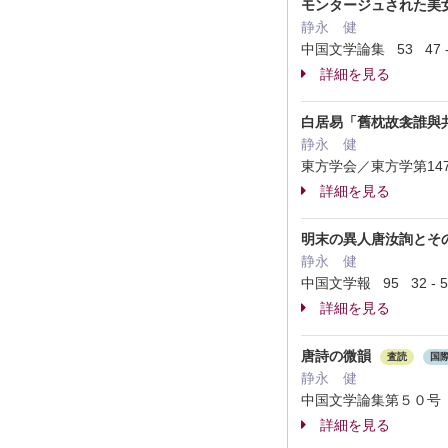
モンタージュされた美
静永 健
中国文学論集 53 47 -
詳細を見る
白居易「舊枕故衾誰與
静永 健
東方学会／東方学第147
詳細を見る
明末の異人唐汝詢とそ
静永 健
中国文学報 95 32 - 5
詳細を見る
唐詩の微韻
査読
国
静永 健
中国文学論集第５０号 2
詳細を見る