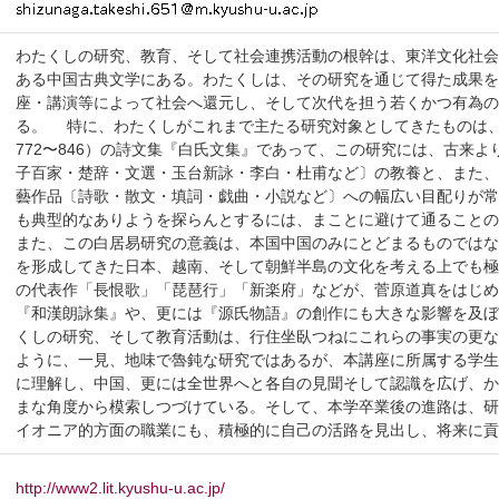
わたくしの研究、教育、そして社会連携活動の根幹は、東洋文化社
ある中国古典文学にある。わたくしは、その研究を通じて得た成果
座・講演等によって社会へ還元し、そして次代を担う若くかつ有為
る。 特に、わたくしがこれまで主たる研究対象としてきたものは
772〜846）の詩文集『白氏文集』であって、この研究には、古来
子百家・楚辞・文選・玉台新詠・李白・杜甫など〕の教養と、また
藝作品〔詩歌・散文・填詞・戯曲・小説など〕への幅広い目配りが
も典型的なありようを探らんとするには、まことに避けて通ること
また、この白居易研究の意義は、本国中国のみにとどまるものでは
を形成してきた日本、越南、そして朝鮮半島の文化を考える上でも
の代表作「長恨歌」「琵琶行」「新楽府」などが、菅原道真をはじ
『和漢朗詠集』や、更には『源氏物語』の創作にも大きな影響を及
くしの研究、そして教育活動は、行住坐臥つねにこれらの事実の更
ように、一見、地味で魯鈍な研究ではあるが、本講座に所属する学
に理解し、中国、更には全世界へと各自の見聞そして認識を広げ、
まな角度から模索しつづけている。そして、本学卒業後の進路は、
イオニア的方面の職業にも、積極的に自己の活路を見出し、将来に
http://www2.lit.kyushu-u.ac.jp/