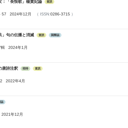
女：「長恨歌」楊貴妃論
査読
 57 2024年12月
（
ISSN:
0286-3715
）
共」句の伝播と消滅
査読
国際誌
輯 2024年1月
の唐詩注釈
招待
査読
2 2022年4月
際誌
021年12月