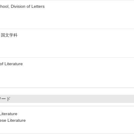
l, Division of Letters
 国文学科
 Literature
ワード
iterature
ese Literature