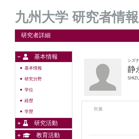
九州大学 研究者情報
研究者詳細
基本情報
シズ
静
基本情報
◆
SHIZ
研究分野
◆
学位
◆
経歴
◆
所属
学歴
◆
研究活動
教育活動