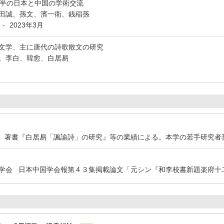
前半の日本と中国の学術交流
田誠、孫文、濱一衛、銭稲孫
2023年3月
-
文学、主に唐代の詩歌散文の研究
、李白、韓愈、白居易
大学 著書『白居易「諷諭詩」の研究』等の業績による。本学の若手研究者
中国学会 日本中国学会報第４３集掲載論文「元シン『和李校書新題楽府