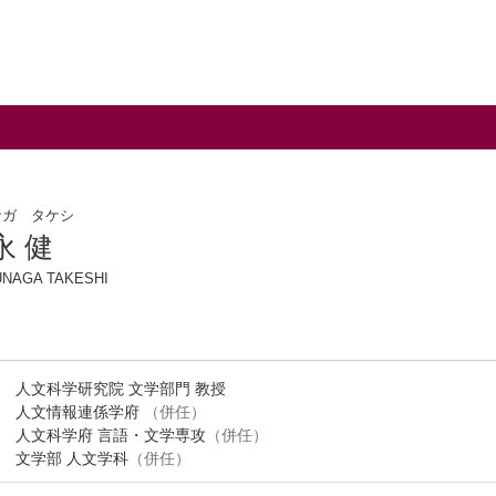
ナガ タケシ
永 健
UNAGA TAKESHI
人文科学研究院 文学部門 教授
人文情報連係学府
（併任）
人文科学府 言語・文学専攻
（併任）
文学部 人文学科
（併任）