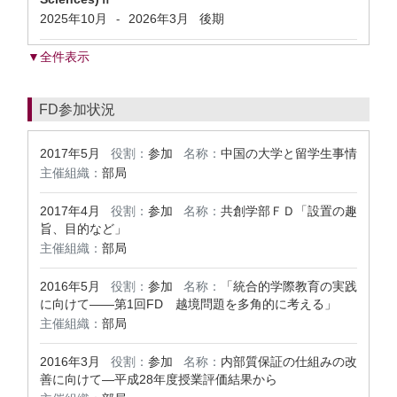
2025年10月
2026年3月
後期
-
▼全件表示
FD参加状況
2017年5月
役割：
参加
名称：
中国の大学と留学生事情
主催組織：
部局
2017年4月
役割：
参加
名称：
共創学部ＦＤ「設置の趣
旨、目的など」
主催組織：
部局
2016年5月
役割：
参加
名称：
「統合的学際教育の実践
に向けて——第1回FD 越境問題を多角的に考える」
主催組織：
部局
2016年3月
役割：
参加
名称：
内部質保証の仕組みの改
善に向けて―平成28年度授業評価結果から