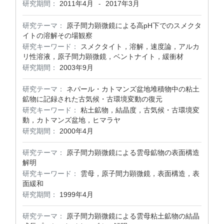
研究期間：
2011年4月
2017年3月
-
研究テーマ：
原子間力顕微鏡による高pH下でのスメクタ
イトの溶解その場観察
研究キーワード：
スメクタイト，溶解，速度論，アルカ
リ性溶液，原子間力顕微鏡，ベントナイト，緩衝材
研究期間：
2003年9月
研究テーマ：
ネパール・カトマンズ盆地堆積物中の粘土
鉱物に記録された古気候・古環境変動の復元
研究キーワード：
粘土鉱物，結晶度，古気候・古環境変
動，カトマンズ盆地，ヒマラヤ
研究期間：
2000年4月
研究テーマ：
原子間力顕微鏡による雲母鉱物の表面構造
解明
研究キーワード：
雲母，原子間力顕微鏡，表面構造，表
面緩和
研究期間：
1999年4月
研究テーマ：
原子間力顕微鏡による雲母粘土鉱物の結晶