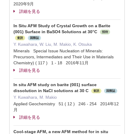
2020年9月
詳細を見る
In Situ AFM Study of Crystal Growth on a Barite
(001) Surface in BaSO4 Solutions at 30°C
招待
査読
国際誌
Y. Kuwahara, W. Liu, M. Makio, K. Otsuka
Minerals Special Issue Nucleation of Minerals:
Precursors, Intermediates and Their Use in Materials
Chemistry) ( 117 ) 1 - 18 2016年11月
詳細を見る
In situ AFM study on barite (001) surface
dissolution in NaCl solutions at 30 C
査読
国際誌
Y. Kuwahara, M. Makio
Applied Geochemistry 51 ( 12 ) 246 - 254 2014年12
月
詳細を見る
Cool-stage AFM, a new AFM method for in situ