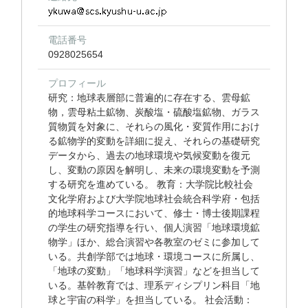
電話番号
0928025654
プロフィール
研究：地球表層部に普遍的に存在する、雲母鉱
物，雲母粘土鉱物、炭酸塩・硫酸塩鉱物、ガラス
質物質を対象に、それらの風化・変質作用におけ
る鉱物学的変動を詳細に捉え、それらの基礎研究
データから、過去の地球環境や気候変動を復元
し、変動の原因を解明し、未来の環境変動を予測
する研究を進めている。 教育：大学院比較社会
文化学府および大学院地球社会統合科学府・包括
的地球科学コースにおいて、修士・博士後期課程
の学生の研究指導を行い、個人演習「地球環境鉱
物学」ほか、総合演習や各教室のゼミに参加して
いる。共創学部では地球・環境コースに所属し、
「地球の変動」「地球科学演習」などを担当して
いる。基幹教育では、理系ディシプリン科目「地
球と宇宙の科学」を担当している。 社会活動：