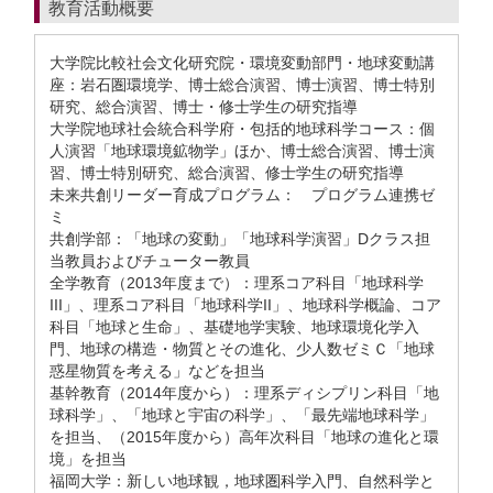
教育活動概要
大学院比較社会文化研究院・環境変動部門・地球変動講
座：岩石圏環境学、博士総合演習、博士演習、博士特別
研究、総合演習、博士・修士学生の研究指導
大学院地球社会統合科学府・包括的地球科学コース：個
人演習「地球環境鉱物学」ほか、博士総合演習、博士演
習、博士特別研究、総合演習、修士学生の研究指導
未来共創リーダー育成プログラム： プログラム連携ゼ
ミ
共創学部：「地球の変動」「地球科学演習」Dクラス担
当教員およびチューター教員
全学教育（2013年度まで）：理系コア科目「地球科学
III」、理系コア科目「地球科学II」、地球科学概論、コア
科目「地球と生命」、基礎地学実験、地球環境化学入
門、地球の構造・物質とその進化、少人数ゼミＣ「地球
惑星物質を考える」などを担当
基幹教育（2014年度から）：理系ディシプリン科目「地
球科学」、「地球と宇宙の科学」、「最先端地球科学」
を担当、（2015年度から）高年次科目「地球の進化と環
境」を担当
福岡大学：新しい地球観，地球圏科学入門、自然科学と