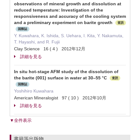
observations of mineral growth and dissolution at
reduced temperature: Investigation of the
responsiveness and accuracy of the cooling system
and a preliminary experiment on barite growth
査読
国際誌
Y. Kuwahara, K. Ishida, S. Uehara, I. Kita, Y. Nakamuta,
T. Hayashi, and R. Fujii
Clay Science 16 ( 4 ) 2012年12月
詳細を見る
In situ hot-stage AFM study of the dissolution of
the barite (001) surface in water at 30–55 °C
査読
国際誌
Yoshihiro Kuwahara
American Mineralogist 97 ( 10 ) 2012年10月
詳細を見る
▼全件表示
書籍等出版物