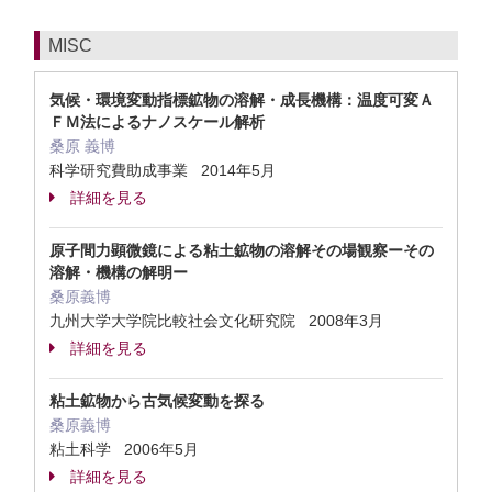
MISC
気候・環境変動指標鉱物の溶解・成長機構：温度可変Ａ
ＦＭ法によるナノスケール解析
桑原 義博
科学研究費助成事業 2014年5月
詳細を見る
原子間力顕微鏡による粘土鉱物の溶解その場観察ーその
溶解・機構の解明ー
桑原義博
九州大学大学院比較社会文化研究院 2008年3月
詳細を見る
粘土鉱物から古気候変動を探る
桑原義博
粘土科学 2006年5月
詳細を見る