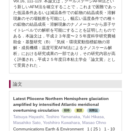
Vol.16, 111-119. 本論文は，クールステージAFM法とい
う新しいAFM法を確立することで，これまで困難であっ
た低温条件あるいは減温条件での鉱物の結晶成長・溶解
現象のその場観察を可能にし，幅広い温度条件での種々
の鉱物の結晶成長・溶解現象のナノメーターから原子サ
イトレベルでの解析を可能にすることを証明したもので
ある．本論文は，平成２３年度〜２５年度科学研究費補
助金・基盤研究（B）「気候・環境変動指標鉱物の溶
解・成長機構：温度可変AFM法によるナノスケール解
析」における研究成果の一部であり，その研究内容が高
く評価され，平成２５年度日本粘土学会「論文賞」とし
て受賞された．
論文
Latest Pliocene Northern Hemisphere glaciation
amplified by intensified Atlantic meridional
overturning circulation
招待
査読
国際誌
Tatsuya Hayashi, Toshiro Yamanaka, Yuki Hikasa,
Masahiko Sato, Yoshihiro Kuwahara, Masao Ohno
Communications Earth & Environment 1 ( 25 ) 1 - 10