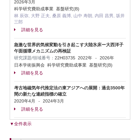
2026年3月
科学研究費助成事業 基盤研究(B)
林 辰弥, 大野 正夫, 桑原 義博, 山中 寿朗, 内田 昌男, 坂井
三郎
詳細を見る
急激な世界的気候変動を引き起こす大陸氷床ー大西洋子
午面循環メカニズムの再検証
研究課題/領域番号：
22H03735
2022年
2026年
-
日本学術振興会 科学研究費助成事業 基盤研究(B)
詳細を見る
考古地磁気年代推定法の東アジアへの展開：過去3500年
間の新たな連続指標の確立
2020年4月
2024年3月
-
詳細を見る
▼全件表示