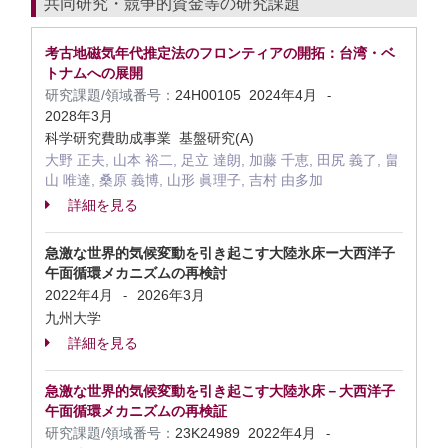
共同研究・競争的資金等の研究課題
考古地磁気年代推定法のフロンティアの開拓：台湾・ベ
トナムへの展開
研究課題/領域番号：
24H00105
2024年4月
-
2028年3月
科学研究費助成事業 基盤研究(A)
大野 正夫, 山本 裕二, 足立 達朗, 加藤 千恵, 田尻 義了, 畠
山 唯達, 桑原 義博, 山形 眞理子, 吉村 由多加
詳細を見る
急激な世界的気候変動を引き起こす大陸氷床ー大西洋子
午面循環メカニズムの再検討
2022年4月
2026年3月
-
九州大学
詳細を見る
急激な世界的気候変動を引き起こす大陸氷床－大西洋子
午面循環メカニズムの再検証
研究課題/領域番号：
23K24989
2022年4月
-