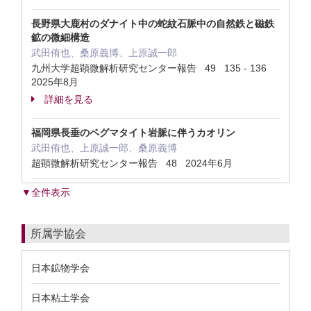
長野県大鹿村のダナイト中の蛇紋石脈中の自然鉄と磁鉄
鉱の微細構造
武田侑也、桑原義博、上原誠一郎
九州大学超顕微解析研究センター報告 49 135 - 136
2025年8月
詳細を見る
福岡県長垂のペグマタイト岩脈に伴うカオリン
武田侑也、上原誠一郎、桑原義博
超顕微解析研究センター報告 48 2024年6月
▼全件表示
所属学協会
日本鉱物学会
日本粘土学会