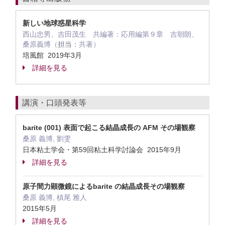
新しい地球惑星科学
西山忠男、吉田茂生 共編著：応用編第９章 吉朝朗、
桑原義博（
担当：
共著）
培風館 2019年3月
詳細を見る
講演・口頭発表等
barite (001) 表面で起こる結晶成長の AFM その場観察
桑原 義博, 劉雯
日本粘土学会・第59回粘土科学討論会 2015年9月
詳細を見る
原子間力顕微鏡によるbarite の結晶成長その場観察
桑原 義博, 槙尾 雅人
2015年5月
詳細を見る