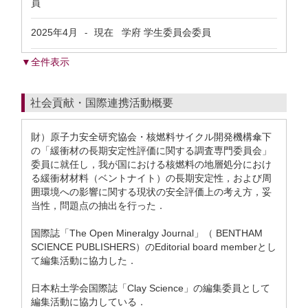
員
2025年4月
現在
学府 学生委員会委員
-
▼全件表示
社会貢献・国際連携活動概要
財）原子力安全研究協会・核燃料サイクル開発機構傘下
の「緩衝材の長期安定性評価に関する調査専門委員会」
委員に就任し，我が国における核燃料の地層処分におけ
る緩衝材材料（ベントナイト）の長期安定性，および周
囲環境への影響に関する現状の安全評価上の考え方，妥
当性，問題点の抽出を行った．
国際誌「The Open Mineralgy Journal」（ BENTHAM
SCIENCE PUBLISHERS）のEditorial board memberとし
て編集活動に協力した．
日本粘土学会国際誌「Clay Science」の編集委員として
編集活動に協力している．