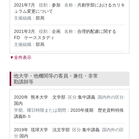
2021年7月
役割：
参加
名称：
共創学部におけるカリキ
ュラム変更について
主催組織：
部局
2021年3月
役割：
企画
名称：
合理的配慮に関する
FD ケーススタディ
主催組織：
部局
▼全件表示
他大学・他機関等の客員・兼任・非常
勤講師等
2020年 熊本大学 文学部
区分:
集中講義
国内外の区分:
国内
学期、曜日時限または期間：
2020年後期 歴史資料特殊
講義B-Ⅱ
2019年 琉球大学 法文学部
区分:
集中講義
国内外の区
分:
国内