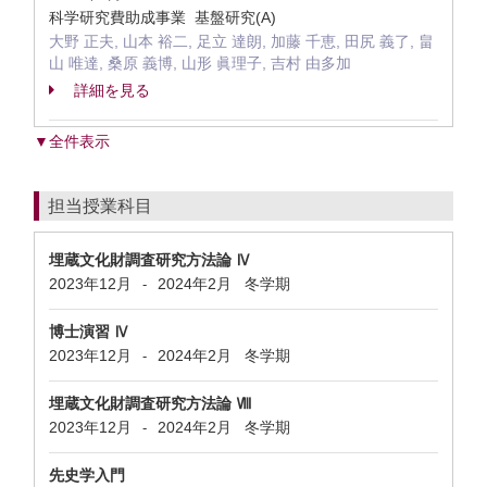
科学研究費助成事業 基盤研究(A)
大野 正夫, 山本 裕二, 足立 達朗, 加藤 千恵, 田尻 義了, 畠
山 唯達, 桑原 義博, 山形 眞理子, 吉村 由多加
詳細を見る
▼全件表示
担当授業科目
埋蔵文化財調査研究方法論 Ⅳ
2023年12月
2024年2月
冬学期
-
博士演習 Ⅳ
2023年12月
2024年2月
冬学期
-
埋蔵文化財調査研究方法論 Ⅷ
2023年12月
2024年2月
冬学期
-
先史学入門