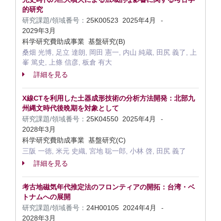
的研究
研究課題/領域番号：
25K00523
2025年4月
-
2029年3月
科学研究費助成事業 基盤研究(B)
桑畑 光博, 足立 達朗, 岡田 憲一, 内山 純蔵, 田尻 義了, 上
峯 篤史, 上條 信彦, 板倉 有大
詳細を見る
X線CTを利用した土器成形技術の分析方法開発：北部九
州縄文時代後晩期を対象として
研究課題/領域番号：
25K04550
2025年4月
-
2028年3月
科学研究費助成事業 基盤研究(C)
三阪 一徳, 米元 史織, 宮地 聡一郎, 小林 啓, 田尻 義了
詳細を見る
考古地磁気年代推定法のフロンティアの開拓：台湾・ベ
トナムへの展開
研究課題/領域番号：
24H00105
2024年4月
-
2028年3月