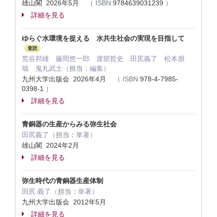
雄山閣 2026年5月
（
ISBN:
9784639031239
）
詳細を見る
ゆらぐ水環境を捉える 水共生社会の実現を目指して
査読
荒谷邦雄 藤岡悠一郎 渡部哲史 田尻義了 松本朋
哉 鬼丸武士（
担当：
編集）
九州大学出版会 2026年4月
（
ISBN:
978-4-7985-
0398-1
）
詳細を見る
青銅器の生産からみる弥生社会
田尻義了（
担当：
単著）
雄山閣 2024年2月
詳細を見る
弥生時代の青銅器生産体制
田尻 義了（
担当：
単著）
九州大学出版会 2012年5月
詳細を見る