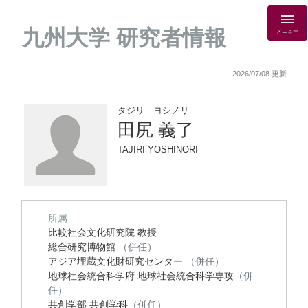
九州大学 研究者情報
メニュー
2026/07/08 更新
タジリ ヨシノリ
田尻 義了
TAJIRI YOSHINORI
所属
比較社会文化研究院 教授
総合研究博物館
（併任）
アジア埋蔵文化財研究センター
（併任）
地球社会統合科学府 地球社会統合科学専攻
（併
任）
共創学部 共創学科
（併任）