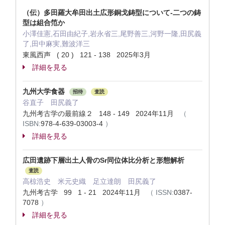
（伝）多田羅大牟田出土広形銅戈鋳型について-二つの鋳
型は組合笵か
小澤佳憲,石田由紀子,岩永省三,尾野善三,河野一隆,田尻義
了,田中麻実,難波洋三
東風西声 ( 20 ) 121 - 138 2025年3月
詳細を見る
九州大学食器
招待
査読
谷直子 田尻義了
九州考古学の最前線２ 148 - 149 2024年11月
（
ISBN:
978-4-639-03003-4
）
詳細を見る
広田遺跡下層出土人骨のSr同位体比分析と形態解析
査読
高椋浩史 米元史織 足立達朗 田尻義了
九州考古学 99 1 - 21 2024年11月
（
ISSN:
0387-
7078
）
詳細を見る