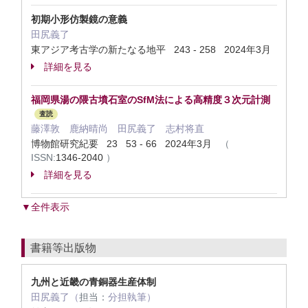
初期小形仿製鏡の意義
田尻義了
東アジア考古学の新たなる地平 243 - 258 2024年3月
詳細を見る
福岡県湯の隈古墳石室のSfM法による高精度３次元計測
査読
藤澤敦 鹿納晴尚 田尻義了 志村将直
博物館研究紀要 23 53 - 66 2024年3月
（
ISSN:
1346-2040
）
詳細を見る
▼全件表示
書籍等出版物
九州と近畿の青銅器生産体制
田尻義了（
担当：
分担執筆）