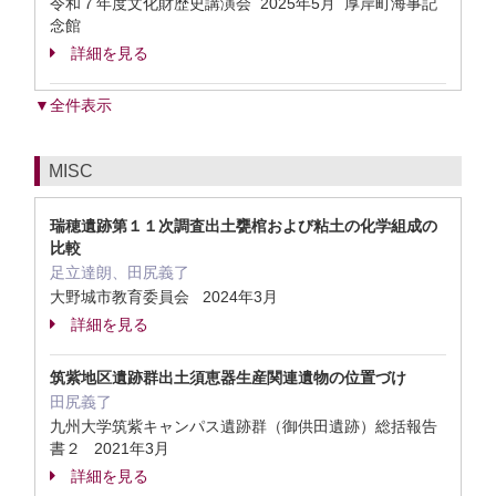
令和７年度文化財歴史講演会 2025年5月 厚岸町海事記
念館
詳細を見る
▼全件表示
MISC
瑞穂遺跡第１１次調査出土甕棺および粘土の化学組成の
比較
足立達朗、田尻義了
大野城市教育委員会 2024年3月
詳細を見る
筑紫地区遺跡群出土須恵器生産関連遺物の位置づけ
田尻義了
九州大学筑紫キャンパス遺跡群（御供田遺跡）総括報告
書２ 2021年3月
詳細を見る