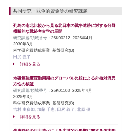
共同研究・競争的資金等の研究課題
列島の南北比較から見る北日本の戦争遺跡に対する分野
横断的な戦跡考古学の展開
研究課題/領域番号：
26K00212
2026年4月
-
2030年3月
科学研究費助成事業 基盤研究(B)
田尻 義了
詳細を見る
地磁気強度変動周期のグローバル比較による外核対流異
方性の検証
研究課題/領域番号：
25K01103
2025年4月
-
2029年3月
科学研究費助成事業 基盤研究(B)
吉村 由多加, 加藤 千恵, 田尻 義了, 北原 優
詳細を見る
先史時代の巨大噴火による広域的な影響に関する考古学