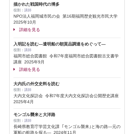
描かれた戦国時代の博多
役割：
講師
NPO法人福岡城市民の会 第16期福岡歴史観光市民大学
2025年10月
詳細を見る
入明記を読む―遣明船の朝貢品調達をめぐって―
役割：
講師
福岡市総合図書館 令和7年度福岡市総合図書館古文書学
講座
2025年9月
詳細を見る
大内氏の外交史料を読む
役割：
講師
大内文化探訪会 令和7年度大内文化探訪会公開歴史講座
2025年4月
モンゴル襲来と大洋路
役割：
講師
長崎県教育庁学芸文化課 ｢モンゴル襲来｣と海の路―元の
軍船の航路を探る―
2024年11月