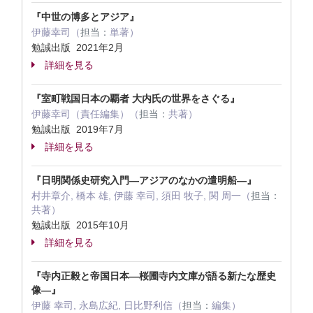
『中世の博多とアジア』
伊藤幸司（
担当：
単著）
勉誠出版 2021年2月
詳細を見る
『室町戦国日本の覇者 大内氏の世界をさぐる』
伊藤幸司（責任編集）（
担当：
共著）
勉誠出版 2019年7月
詳細を見る
『日明関係史研究入門―アジアのなかの遣明船―』
村井章介, 橋本 雄, 伊藤 幸司, 須田 牧子, 関 周一（
担当：
共著）
勉誠出版 2015年10月
詳細を見る
『寺内正毅と帝国日本―桜圃寺内文庫が語る新たな歴史
像―』
伊藤 幸司, 永島広紀, 日比野利信（
担当：
編集）