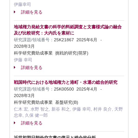
伊藤幸司
詳細を見る
地域権力発給文書の科学的料紙調査と文書様式論の融合
及び比較研究：大内氏を素材に
研究課題/領域番号：
25K21867
2025年6月
-
2028年3月
科学研究費助成事業 挑戦的研究(萌芽)
伊藤 幸司
詳細を見る
戦国時代における地域権力と港町・水運の総合的研究
研究課題/領域番号：
25K00500
2025年4月
-
2028年3月
科学研究費助成事業 基盤研究(B)
仁木 宏, 水野 智之, 新谷 和之, 伊藤 幸司, 村井 良介, 天野
忠幸, 久保 健一郎
詳細を見る
近世初期日朝外交文書の復元と総合的分析