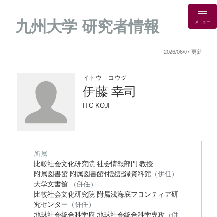
九州大学 研究者情報
メニュー
2026/06/07 更新
イトウ コウジ
伊藤 幸司
ITO KOJI
所属
比較社会文化研究院 社会情報部門 教授
附属図書館 附属図書館付設記録資料館
（併任）
大学文書館
（併任）
比較社会文化研究院 附属浅海底フロンティア研
究センター
（併任）
地球社会統合科学府 地球社会統合科学専攻
（併