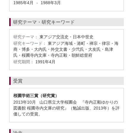
1985年4月
1988年3月
-
研究テーマ・研究キーワード
研究テーマ：
東アジア交流史・日本中世史
研究キーワード：
東アジア海域・港町・禅宗・律宗・海
商・博多・大内氏・外交文書・少弐氏・大友氏・島津
氏・桜圃寺内文庫・寺内正毅・朝鮮総督府
研究期間：
1991年4月
受賞
桜圃学術三賞（研究賞）
2013年10月 山口県立大学桜圃会 『寺内正毅ゆかりの
図書館 桜圃寺内文庫の研究』（勉誠出版、2013年）を評
価しての受賞。