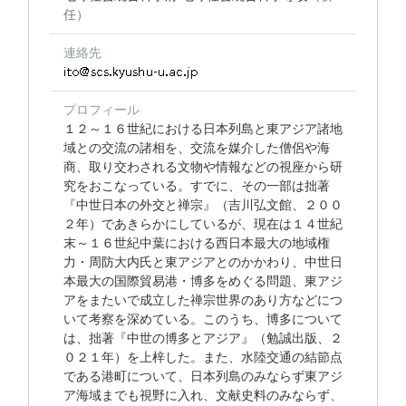
任）
連絡先
プロフィール
１２～１６世紀における日本列島と東アジア諸地
域との交流の諸相を、交流を媒介した僧侶や海
商、取り交わされる文物や情報などの視座から研
究をおこなっている。すでに、その一部は拙著
『中世日本の外交と禅宗』（吉川弘文館、２００
２年）であきらかにしているが、現在は１４世紀
末～１６世紀中葉における西日本最大の地域権
力・周防大内氏と東アジアとのかかわり、中世日
本最大の国際貿易港・博多をめぐる問題、東アジ
アをまたいで成立した禅宗世界のあり方などにつ
いて考察を深めている。このうち、博多について
は、拙著『中世の博多とアジア』（勉誠出版、２
０２１年）を上梓した。また、水陸交通の結節点
である港町について、日本列島のみならず東アジ
ア海域までも視野に入れ、文献史料のみならず、