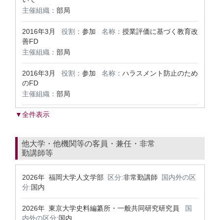
主催組織：
部局
2016年3月
役割：
参加
名称：
授業評価に基づく教育改
善FD
主催組織：
部局
2016年3月
役割：
参加
名称：
ハラスメント防止のため
のFD
主催組織：
部局
▼全件表示
他大学・他機関等の客員・兼任・非常
勤講師等
2026年 福岡大学人文学部
区分:
非常勤講師
国内外の区
分:
国内
2026年 東京大学史料編纂所・一般共同研究研究員
国
内外の区分:
国内