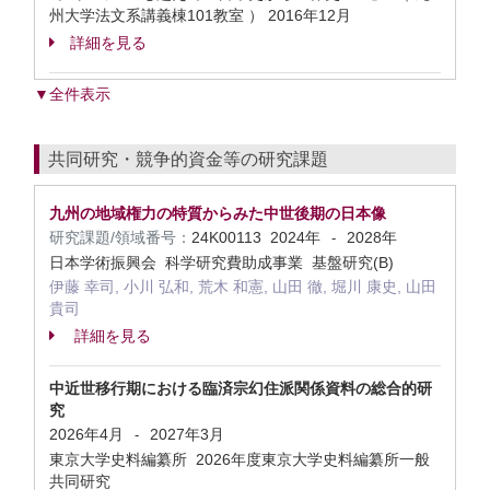
州大学法文系講義棟101教室 ）
2016年12月
詳細を見る
▼全件表示
共同研究・競争的資金等の研究課題
九州の地域権力の特質からみた中世後期の日本像
研究課題/領域番号：
24K00113
2024年
2028年
-
日本学術振興会 科学研究費助成事業 基盤研究(B)
伊藤 幸司, 小川 弘和, 荒木 和憲, 山田 徹, 堀川 康史, 山田
貴司
詳細を見る
中近世移行期における臨済宗幻住派関係資料の総合的研
究
2026年4月
2027年3月
-
東京大学史料編纂所 2026年度東京大学史料編纂所一般
共同研究