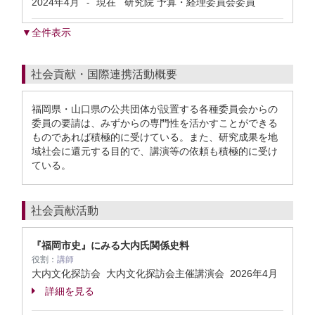
2024年4月
現在
研究院 予算・経理委員会委員
-
▼全件表示
社会貢献・国際連携活動概要
福岡県・山口県の公共団体が設置する各種委員会からの
委員の要請は、みずからの専門性を活かすことができる
ものであれば積極的に受けている。また、研究成果を地
域社会に還元する目的で、講演等の依頼も積極的に受け
ている。
社会貢献活動
『福岡市史』にみる大内氏関係史料
役割：
講師
大内文化探訪会 大内文化探訪会主催講演会
2026年4月
詳細を見る