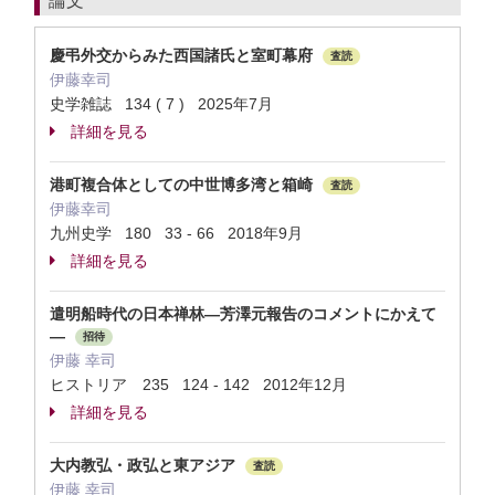
論文
慶弔外交からみた西国諸氏と室町幕府
査読
伊藤幸司
史学雑誌 134 ( 7 ) 2025年7月
詳細を見る
港町複合体としての中世博多湾と箱崎
査読
伊藤幸司
九州史学 180 33 - 66 2018年9月
詳細を見る
遣明船時代の日本禅林―芳澤元報告のコメントにかえて
―
招待
伊藤 幸司
ヒストリア 235 124 - 142 2012年12月
詳細を見る
大内教弘・政弘と東アジア
査読
伊藤 幸司