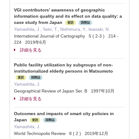
VGI contributors’ awareness of geographic
information quality and its effect on data quality: a
case study from Japan
査読
国際誌
Yamashita, J., Seto, T., Nishimura, Y., Iwasaki, N.
International Journal of Cartography 5 ( 2-3 ) 214 -
224 2019年6月
詳細を見る
Public facility utilization by subgroups of non-
institutionalized elderly persons in Matsumoto
査読
国際誌
Yamashita, J.
Geographical Review of Japan Ser. B 1997年10月
詳細を見る
Outcomes and impacts of smart city policies in
Japan
査読
国際誌
Yamashita, J.
World Technopolis Review 8 ( 2 ) 2019年12月