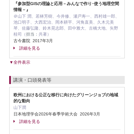
『参加型GISの理論と応用－みんなで作り･使う地理空間
情報－』
＠山下 潤、若林芳樹、今井修、瀬戸寿一、西村雄一郎、
池口明子、大西宏治、岡本耕平、河角直美、久木元美
琴、佐藤弘隆、鈴木晃志郎、田中雅大、古橋大地、矢野
桂司（
担当：
共著）
古今書院 2017年3月
詳細を見る
▼全件表示
講演・口頭発表等
欧州における公正な移行に向けたグリーンジョブの地域
的な動向
山下潤
日本地理学会2026年春季学術大会 2026年3月
詳細を見る