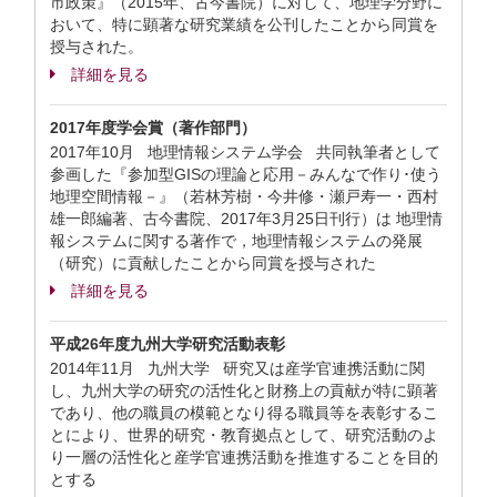
市政策』（2015年、古今書院）に対して、地理学分野に
おいて、特に顕著な研究業績を公刊したことから同賞を
授与された。
詳細を見る
2017年度学会賞（著作部門）
2017年10月 地理情報システム学会 共同執筆者として
参画した『参加型GISの理論と応用－みんなで作り･使う
地理空間情報－』（若林芳樹・今井修・瀬戸寿一・西村
雄一郎編著、古今書院、2017年3月25日刊行）は 地理情
報システムに関する著作で，地理情報システムの発展
（研究）に貢献したことから同賞を授与された
詳細を見る
平成26年度九州大学研究活動表彰
2014年11月 九州大学 研究又は産学官連携活動に関
し、九州大学の研究の活性化と財務上の貢献が特に顕著
であり、他の職員の模範となり得る職員等を表彰するこ
とにより、世界的研究・教育拠点として、研究活動のよ
り一層の活性化と産学官連携活動を推進することを目的
とする