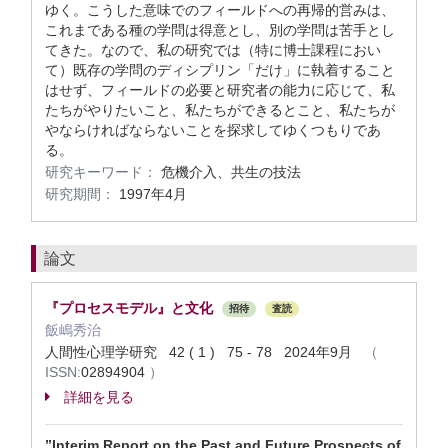
ゆく。こうした意味でのフィールドへの再帰的営みは、
これまである種の学問は得意とし、別の学問は苦手とし
てきた。なので、私の研究では（特に博士課程におい
て）既存の学問のディシプリン「だけ」に執着すること
はせず、フィールドの必要と研究者の能力に応じて、私
たちがやりたいこと、私たちができるとこと、私たちが
やならければならないことを探求してゆくつもりであ
る。
研究キーワード：
危機介入、共生の技法
研究期間：
1997年4月
論文
『プロセスモデル』と文化
招待
査読
飯嶋秀治
人間性心理学研究 42 ( 1 ) 75 - 78 2024年9月
（
ISSN:
02894904
）
詳細を見る
”Interim Report on the Past and Future Prospects of