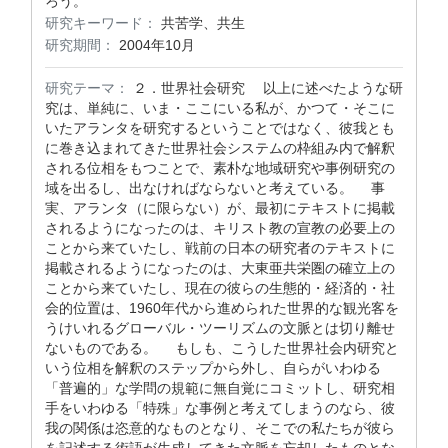
ろう。
研究キーワード：
共苦学、共生
研究期間：
2004年10月
研究テーマ：
２．世界社会研究 以上に述べたような研
究は、単純に、いま・ここにいる私が、かつて・そこに
いたアランタを研究するということではなく、彼我とも
に巻き込まれてきた世界社会システムの枠組み内で解釈
される位相をもつことで、素朴な地域研究や事例研究の
域を出るし、出なければならないと考えている。 事
実、アランタ（に限らない）が、最初にテキストに掲載
されるようになったのは、キリスト教の宣教の必要上の
ことから来ていたし、戦前の日本の研究者のテキストに
掲載されるようになったのは、大東亜共栄圏の確立上の
ことから来ていたし、現在の彼らの生態的・経済的・社
会的位置は、1960年代から進められた世界的な観光客を
うけいれるグローバル・ツーリズムの文脈とは切り離せ
ないものである。 もしも、こうした世界社会内研究と
いう位相を解釈のステップから外し、自らがいわゆる
「普遍的」な学問の規範に無自覚にコミットし、研究相
手をいわゆる「特殊」な事例と考えてしまうのなら、彼
我の関係は恣意的なものとなり、そこでの私たちが彼ら