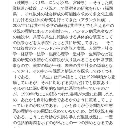
（茨城県、バリ島、ロンボク島、宮崎県）、そうした就
業構造が破綻した状況として野宿者の研究を行い（福岡
県）、それ以外の社会構成の可能性を求めて多文化主義
における先住民の研究を行ってきた（アランタ民族）。
2007年には共生社会学の基礎は共苦学とでも言える生の
状況の理解にあるとの指針から、ハンセン病元患者など
の施設や、共苦を共生に転換させる具体的な装置として
の祝祭などを大学院生たちと共に研究してきた。 そこ
では複数のフィールドからの言説と実践、人類学・社会
学・経済学・法学・臨床心理学・造林学・生態学など複
数の研究の系譜からの言説が入り乱れることが日常茶飯
事なので、演習の場が一種、未来の共生社会の隠喩とな
っており、その中から課題と解決とを探求してゆくつも
りである。 「共生」は日本語としては1920年頃から登
場しているが、それに対応する英語だけでも複数あり、
それぞれに深い歴史的な知恵に系譜を持っているのだ
が、1990年代にこの語をつけた書籍が大量に出回ったた
め、あたかも自明な概念であるかのように流通してしま
っているのが現状である。しかも多くが心身問題や生態
系の理解をその周辺に収めていないため、対話状況も稀
である。こうした奇妙な欠損を孕んだ混乱状況に、一定
の包括的海図を示すのが私たちの一つの務めとなるであ