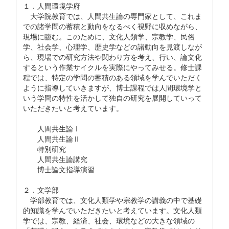
１．人間環境学府
大学院教育では、人間共生論の専門家として、これま
での諸学問の蓄積と動向をなるべく視野に収めながら、
現場に臨む。このために、文化人類学、宗教学、民俗
学、社会学、心理学、歴史学などの諸動向を見渡しなが
ら、現場での研究方法や関わり方を考え、行い、論文化
するという作業サイクルを実際にやってみせる。修士課
程では、特定の学問の蓄積のある領域を学んでいただく
ように指導していきますが、博士課程では人間環境学と
いう学問の特性を活かして独自の研究を展開していって
いただきたいと考えています。
人間共生論Ⅰ
人間共生論Ⅱ
特別研究
人間共生論講究
博士論文指導演習
２．文学部
学部教育では、文化人類学や宗教学の講義の中で基礎
的知識を学んでいただきたいと考えています。文化人類
学では、宗教、経済、社会、環境などの大きな領域の