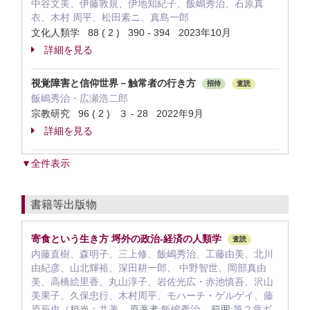
中谷文美、伊藤敦規、伊地知紀子、飯嶋秀治、石原真
衣、木村 周平、松田素ニ、真島一郎
文化人類学 88 ( 2 ) 390 - 394 2023年10月
詳細を見る
視覚障害と信仰世界－触常者の行き方
招待
査読
飯嶋秀治・広瀬浩二郎
宗教研究 96 ( 2 ) ３ - 28 2022年9月
詳細を見る
▼全件表示
書籍等出版物
寄食という生き方 埒外の政治‐経済の人類学
査読
内藤直樹、森明子、三上修、飯嶋秀治、工藤由美、北川
由紀彦、山北輝裕、深田耕一郎、 中野智世、岡部真由
美、高橋絵里香、丸山淳子、岩佐光広・赤池慎吾、沢山
美果子、久保忠行、木村周平、モハーチ・ゲルゲイ、藤
原辰史（
担当：
共著 ,
原著者:
飯嶋秀治 ,
範囲:
第２章ギ