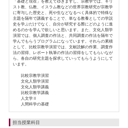
「基礎と現在」を教えてゆきますし、宗教学では、キリ
スト教、仏教、イスラム教などの世界宗教研究が宗教学
に寄与した歴史と、死や生などなるべく具体的で特殊な
主題を隔年で講義することで、単なる教養としての学説
史を学ぶだけでなく、自分が研究する際にどのように進
めるのかを学んで欲しいと思います。また、文化人類学
演習では、個人調査の作法と、共同調査の作法を隔年で
学んでもらうプログラムになっています。それらの累積
として、比較宗教学演習では、文献読解の作業、調査作
法の習得、レポート執筆の作法の習得をしてもらいなが
ら、各自の研究主題を探求していってもらうようにして
います。
比較宗教学演習
文化人類学演習
文化人類学講義
比較宗教学講義
人文学Ⅱ
人間科学の基礎
担当授業科目