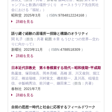
ャンブルと飲酒の場所づくり オーストラリア先住民社
会における『福祉』）
昭和堂 2025年3月
（
ISBN:
9784812224168
）
詳細を見る
語り継ぐ経験の居場所ー排除と構築のオラリティ
関 礼子（
担当：
共著
範囲:
８章 もうひとつの世界―交わ
りに向かって）
新曜社 2023年11月
（
ISBN:
4788518309
）
詳細を見る
日本近代宗教史 第６巻模索する現代～昭和後期~平成期
島薗進、塚田穂高、岡本亮輔、高橋 原、川又俊則、堀江
宗正、橋迫瑞穂、川村覚文、磯前順一、及川高、稲場圭
信、＠飯嶋秀治、前川健一、鎌田東二（
担当：
共著）
春秋社 2021年7月
詳細を見る
自前の思想ー時代と社会に応答するフィールドワーク