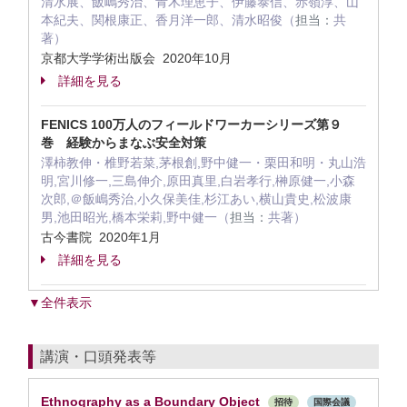
清水展、飯嶋秀治、青木理恵子、伊藤泰信、赤嶺淳、山
本紀夫、関根康正、香月洋一郎、清水昭俊（
担当：
共
著）
京都大学学術出版会 2020年10月
詳細を見る
FENICS 100万人のフィールドワーカーシリーズ第９
巻 経験からまなぶ安全対策
澤柿教伸・椎野若菜,茅根創,野中健一・栗田和明・丸山浩
明,宮川修一,三島伸介,原田真里,白岩孝行,榊原健一,小森
次郎,＠飯嶋秀治,小久保美佳,杉江あい,横山貴史,松波康
男,池田昭光,橋本栄莉,野中健一（
担当：
共著）
古今書院 2020年1月
詳細を見る
▼全件表示
講演・口頭発表等
Ethnography as a Boundary Object
招待
国際会議