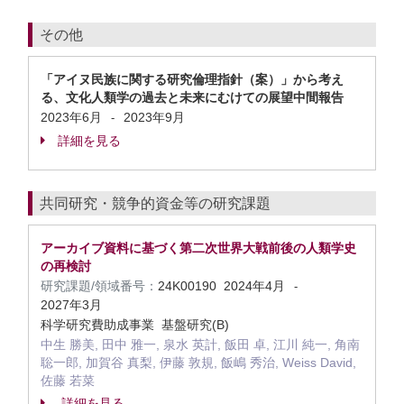
その他
「アイヌ民族に関する研究倫理指針（案）」から考え
る、文化人類学の過去と未来にむけての展望中間報告
2023年6月
2023年9月
-
詳細を見る
共同研究・競争的資金等の研究課題
アーカイブ資料に基づく第二次世界大戦前後の人類学史
の再検討
研究課題/領域番号：
24K00190
2024年4月
-
2027年3月
科学研究費助成事業 基盤研究(B)
中生 勝美, 田中 雅一, 泉水 英計, 飯田 卓, 江川 純一, 角南
聡一郎, 加賀谷 真梨, 伊藤 敦規, 飯嶋 秀治, Weiss David,
佐藤 若菜
詳細を見る