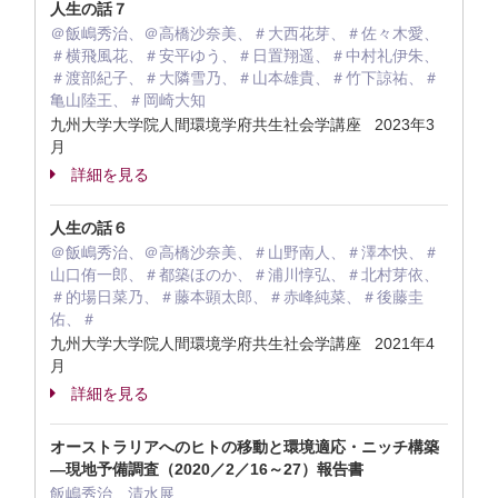
人生の話７
＠飯嶋秀治、＠高橋沙奈美、＃大西花芽、＃佐々木愛、
＃横飛風花、＃安平ゆう、＃日置翔遥、＃中村礼伊朱、
＃渡部紀子、＃大隣雪乃、＃山本雄貴、＃竹下諒祐、＃
亀山陸王、＃岡崎大知
九州大学大学院人間環境学府共生社会学講座 2023年3
月
詳細を見る
人生の話６
＠飯嶋秀治、＠高橋沙奈美、＃山野南人、＃澤本快、＃
山口侑一郎、＃都築ほのか、＃浦川惇弘、＃北村芽依、
＃的場日菜乃、＃藤本顕太郎、＃赤峰純菜、＃後藤圭
佑、＃
九州大学大学院人間環境学府共生社会学講座 2021年4
月
詳細を見る
オーストラリアへのヒトの移動と環境適応・ニッチ構築
―現地予備調査（2020／2／16～27）報告書
飯嶋秀治、清水展