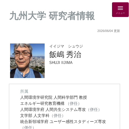
九州大学 研究者情報
メニュー
2026/06/04 更新
イイジマ シュウジ
飯嶋 秀治
SHUJI IIJIMA
所属
人間環境学研究院 人間科学部門 教授
エネルギー研究教育機構
（併任）
人間環境学府 人間共生システム専攻
（併任）
文学部 人文学科
（併任）
統合新領域学府 ユーザー感性スタディーズ専攻
（併任）