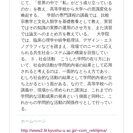
じて、「世界の中で『私』がどう成り立っている
のか」を教え、高等学校から大学への意識変化を
喚起する。 学部の専門課程の講義では、比較
宗教学と文化人類学を基礎教養として教え、実習
ではその知識の実際の運用のさせ方を、また演習
では論文へのまとめ方を教えている。 大学院
では、臨床心理学や紛争処理法、デザイン・エス
ノグラフィなどを踏まえ、現場でのニーズに応え
られる共生社会システム論の構築を目指してい
る。 ３．社会活動 こうした学問の在り方にお
いて、社会的活動が学問的内省の結果として応用
されると考えるのは、一面的なとらえ方であり、
むしろ社会的な活動の結果として学問的内省が立
ち上がるという面がある。なので、高等学校への
講義や、現場から求められた講演は、これまでの
学問的な活動成果の発表という側面と同時に、こ
れからの学問的な活動の関係作りとして行ってい
る。
ホームページ
http://www2.lit.kyushu-u.ac.jp/~com_reli/iijima/