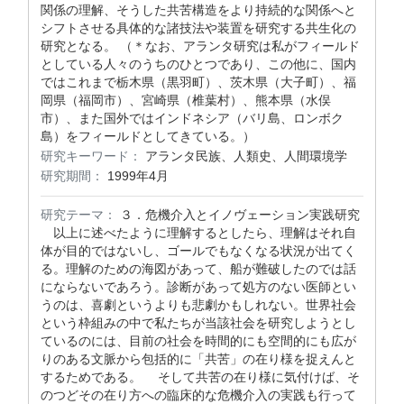
関係の理解、そうした共苦構造をより持続的な関係へと
シフトさせる具体的な諸技法や装置を研究する共生化の
研究となる。 （＊なお、アランタ研究は私がフィールド
としている人々のうちのひとつであり、この他に、国内
ではこれまで栃木県（黒羽町）、茨木県（大子町）、福
岡県（福岡市）、宮崎県（椎葉村）、熊本県（水俣
市）、また国外ではインドネシア（バリ島、ロンボク
島）をフィールドとしてきている。）
研究キーワード：
アランタ民族、人類史、人間環境学
研究期間：
1999年4月
研究テーマ：
３．危機介入とイノヴェーション実践研究
以上に述べたように理解するとしたら、理解はそれ自
体が目的ではないし、ゴールでもなくなる状況が出てく
る。理解のための海図があって、船が難破したのでは話
にならないであろう。診断があって処方のない医師とい
うのは、喜劇というよりも悲劇かもしれない。世界社会
という枠組みの中で私たちが当該社会を研究しようとし
ているのには、目前の社会を時間的にも空間的にも広が
りのある文脈から包括的に「共苦」の在り様を捉えんと
するためである。 そして共苦の在り様に気付けば、そ
のつどその在り方への臨床的な危機介入の実践も行って