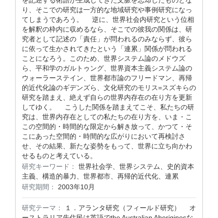
を記述する術語が生成してきた文脈を忘却したものとな
り、そこでの研究は一方的な地域研究や事例研究になっ
てしまうであろう。 逆に、世界社会内研究という位相
を解釈の枠内に収めるなら、そこでの彼我の関係は、研
究者として記述の「責任」が問われるのみならず、彼ら
に依って生かされてきたという「連累」関係が問われる
ことになろう。このため、世界システム論のメドウズ
ら、平和学のガルトゥング、世界資本主義システム論の
ウォーラーステイン、世界都市論のフリードマン、再帰
的近代化論のギデンズら、文化研究のモリス=スズキらの
研究を踏まえ、絶えず自らの世界内存在の在り方を更新
してゆく。 こうした関係を踏まえてこそ、私たちの研
究は、世界内存在としての私たちの在り方を、いま・こ
この空間的・時間的な限定から解き放って、かつて・そ
こにあった空間的・時間的な広がりにおいて再検討さ
せ、その結果、新たな姿勢をもって、世界に立ち向かわ
せるものと考えている。
研究キーワード：
世界社会学、世界システム、史的資本
主義、構造的暴力、世界都市、再帰的近代化、連累
研究期間：
2003年10月
研究テーマ：
１．アランタ研究（フィールド研究） オ
ーストラリア先住民は英語でthe Australian Aboriginesな