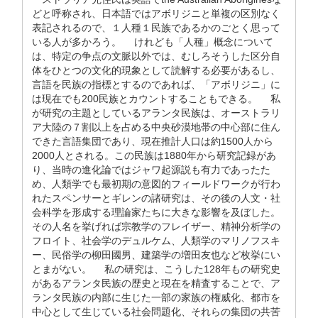
どと呼称され、日本語ではアボリジニと単複の区別なく
表記されるので、１人種１民族であるかのごとく思って
いる人が多かろう。 けれども「人種」概念について
は、特定の争点の文脈以外では、むしろそうした区分自
体をひとつの文化的現象として読解する必要があるし、
言語を民族の指標とするのであれば、「アボリジニ」に
は現在でも200民族とカウントすることもできる。 私
が研究の主題としているアランタ民族は、オーストラリ
ア大陸の７割以上を占める中央砂漠地帯の中心部に住ん
できた言語集団であり、現在推計人口は約1500人から
2000人とされる。この民族は1880年から研究記録があ
り、当時の進化論ではジャワ起源説も有力であったた
め、人類学でも最初期の意図的フィールドワークが行わ
れたスペンサーとギレンの諸研究は、その後の人文・社
会科学を形成する理論家たちに大きな影響を及ぼした。
その人名を挙げれば宗教学のフレイザー、精神分析学の
フロイト、社会学のデュルケム、人類学のマリノフスキ
ー、民俗学の柳田國男、建築学の増田友也など枚挙にい
とまがない。 私の研究は、こうした128年もの研究史
があるアランタ民族の歴史と現在を精査することで、ア
ランタ民族の内部に生じた一部の家族の権威化、都市を
中心として生じている社会問題化、それらの集団の共苦