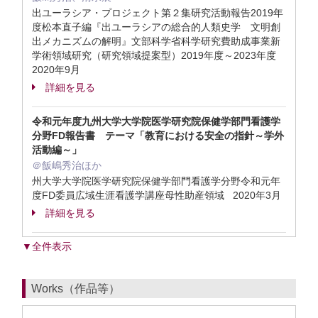
出ユーラシア・プロジェクト第２集研究活動報告2019年
度松本直子編『出ユーラシアの総合的人類史学 文明創
出メカニズムの解明』文部科学省科学研究費助成事業新
学術領域研究（研究領域提案型）2019年度～2023年度
2020年9月
詳細を見る
令和元年度九州大学大学院医学研究院保健学部門看護学
分野FD報告書 テーマ「教育における安全の指針～学外
活動編～」
＠飯嶋秀治ほか
州大学大学院医学研究院保健学部門看護学分野令和元年
度FD委員広域生涯看護学講座母性助産領域 2020年3月
詳細を見る
▼全件表示
Works（作品等）