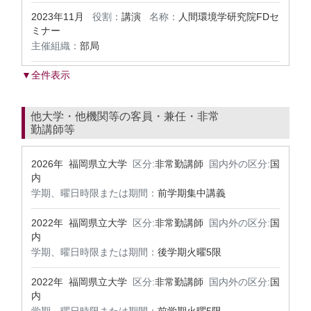
2023年11月
役割：
講演
名称：
人間環境学研究院FDセ
ミナー
主催組織：
部局
▼全件表示
他大学・他機関等の客員・兼任・非常
勤講師等
2026年 福岡県立大学
区分:
非常勤講師
国内外の区分:
国
内
学期、曜日時限または期間：
前学期集中講義
2022年 福岡県立大学
区分:
非常勤講師
国内外の区分:
国
内
学期、曜日時限または期間：
後学期火曜5限
2022年 福岡県立大学
区分:
非常勤講師
国内外の区分:
国
内