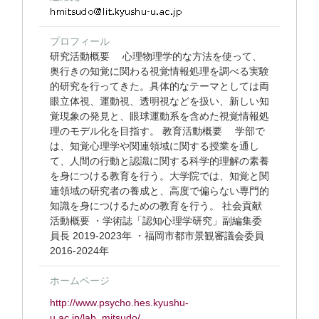
プロフィール
研究活動概要 心理物理学的な方法を使って、
奥行きの知覚に関わる視覚情報処理を調べる実験
的研究を行ってきた。具体的なテーマとしては両
眼立体視、運動視、透明視などを扱い、新しい知
覚現象の発見と、眼球運動系を含めた視覚情報処
理のモデル化を目指す。 教育活動概要 学部で
は、知覚心理学や関連領域に関する授業を通し
て、人間の行動と認識に関する科学的理解の素養
を身につける教育を行う。大学院では、知覚と関
連領域の研究者の養成と、高度で偏らない専門的
知識を身につけるための教育を行う。 社会貢献
活動概要 ・学術誌「認知心理学研究」副編集委
員長 2019-2023年 ・福岡市都市景観審議会委員
2016-2024年
ホームページ
http://www.psycho.hes.kyushu-
u.ac.jp/lab_mitsudo/