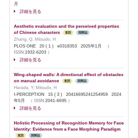
月
詳細を見る
Aesthetic evaluation and the perceived properties
of Chinese characters
査読
国際誌
Zhang, Q; Mitsudo, H
PLOS ONE 20 ( 1 ) e0318353 2025年1月
（
ISSN:
1932-6203
）
詳細を見る
Wing-shaped walls: A directional effect of obstacles
on manual avoidance
査読
国際誌
Harada, Y; Mitsudo, H
I-PERCEPTION 15 ( 3 ) 20416695241254959 2024
年5月
（
ISSN:
2041-6695
）
詳細を見る
Holistic Processing of Recognition Memory for Face
Identity: Evidence from a Face Morphing Paradigm
査読
国際誌