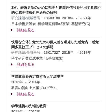
3次元表象更新のために視覚と網膜外信号を利用する適応
的な感覚情報処理過程の解明
研究課題/領域番号：
18K03180
2018年
2021年
-
日本学術振興会 科学研究費助成事業 基盤研究(C)
詳細を見る
快適な立体知覚のための個人差を考慮した感覚内・感覚
間多重較正プロセスの解明
研究課題/領域番号：
15K17327
2015年
2017年
-
科学研究費助成事業 若手研究(B)
詳細を見る
学際教育を再定義する人間環境学
2013年
2014年
-
教育の質向上支援プログラム
詳細を見る
学際連携の先端的教育
2011年
2012年
-