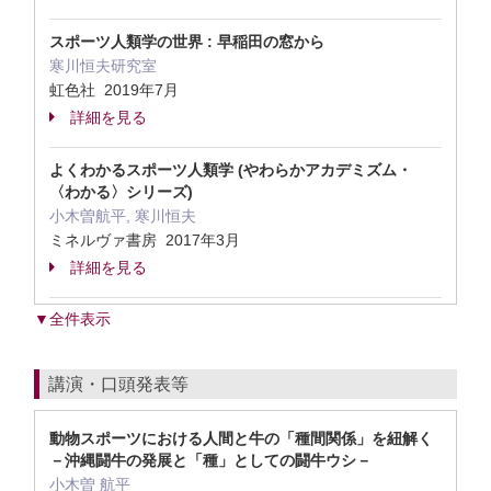
スポーツ人類学の世界 : 早稲田の窓から
寒川恒夫研究室
虹色社 2019年7月
詳細を見る
よくわかるスポーツ人類学 (やわらかアカデミズム・
〈わかる〉シリーズ)
小木曽航平, 寒川恒夫
ミネルヴァ書房 2017年3月
詳細を見る
▼全件表示
講演・口頭発表等
動物スポーツにおける人間と牛の「種間関係」を紐解く
－沖縄闘牛の発展と「種」としての闘牛ウシ－
小木曽 航平