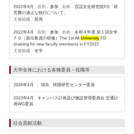
2022年9月
役割：
参加
名称：
言語文化研究院FD「研
究費の適正な執行について」
主催組織：
部局
2022年4月
役割：
参加
名称：
令和４年度 第１回全学
ＦＤ（新任教員の研修）The 1st All-
University
FD
(training for new faculty members) in FY2022
主催組織：
全学
大学全体における各種委員・役職等
2026年4月
現在
韓国研究センター委員
-
2023年4月
キャンパス計画及び施設管理委員会 交通計
画WG委員
社会貢献活動