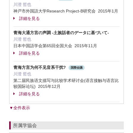
川澄 哲也
神戸市外国語大学Research Project-B研究会 2015年1月
詳細を見る
青海大通方言の声調 -土族話者のデータに基づいて-
川澄 哲也
日本中国語学会第65回全国大会 2015年11月
詳細を見る
青海方言为何不见音系干扰?
国際会議
川澄 哲也
第二届民族语文描写与比较学术研讨会(语言接触与语言比
较国际论坛) 2015年12月
詳細を見る
▼全件表示
所属学協会