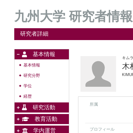
九州大学 研究者情報
研究者詳細
基本情報
キム
木
基本情報
◆
KIMU
研究分野
◆
学位
◆
経歴
◆
所属
研究活動
教育活動
プロフィール
学内運営