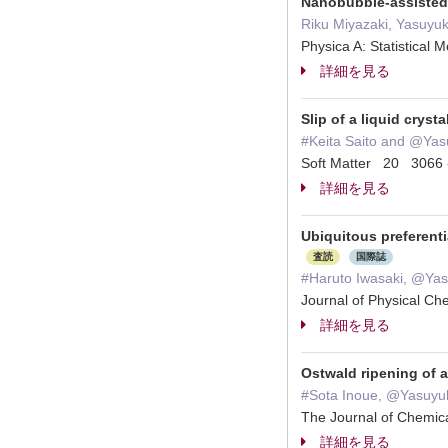
Nanobubble-assisted 
Riku Miyazaki, Yasuyu
Physica A: Statistica
詳細を見る
Slip of a liquid cryst
#Keita Saito and @Yas
Soft Matter 20 306
詳細を見る
Ubiquitous preferent
査読
国際誌
#Haruto Iwasaki, @Ya
Journal of Physical 
詳細を見る
Ostwald ripening of
#Sota Inoue, @Yasuyu
The Journal of Chemi
詳細を見る