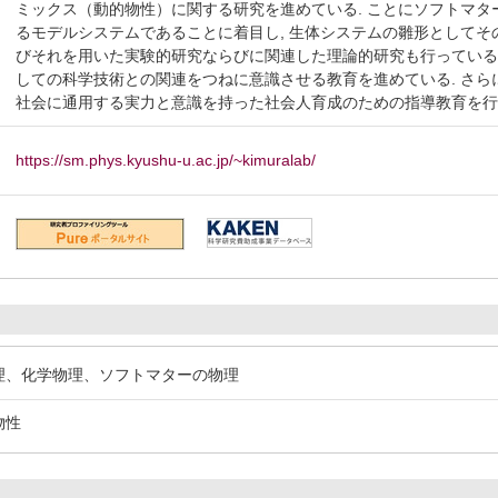
ミックス（動的物性）に関する研究を進めている. ことにソフトマ
るモデルシステムであることに着目し, 生体システムの雛形として
びそれを用いた実験的研究ならびに関連した理論的研究も行っている.
しての科学技術との関連をつねに意識させる教育を進めている. さ
社会に通用する実力と意識を持った社会人育成のための指導教育を行
https://sm.phys.kyushu-u.ac.jp/~kimuralab/
物理、化学物理、ソフトマターの物理
物性