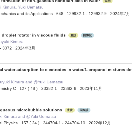
formation of non-gaseous nanoparticles in water
査読
ki Kimura, Yuki Uematsu
l Mechanics and its Applications 648 129932-1 - 129932-9 2024年7月
al droplet rotator in viscous fluids
査読
国際誌
uyuki Kimura
6 - 3072 2024年3月
ial water adsorption to electrodes in water/1-propanol mixtures 
suyuki Kimura and @Yuki Uematsu,
Chemistry C 127 ( 48 ) 23382-1 - 23382-8 2023年11月
 aqueous microbubble solutions
査読
国際誌
ki Kimura and @Yuki Uematsu
cal Physics 157 ( 24 ) 244704-1 - 244704-10 2022年12月