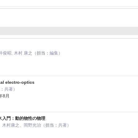
井俊昭, 木村 康之（
担当：
編集）
al electro-optics
：
共著）
06年8月
ス入門：動的物性の物理
、木村康之、岡野光治（
担当：
共著）