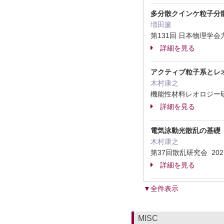
多分散クインケ粒子分
増田簾
第131回 日本物理学会
詳細を見る
アクティブ粒子系とレ
木村康之
機能性材料レオロジー研
詳細を見る
電気泳動光散乱の基礎
木村康之
第37回散乱研究会 20
詳細を見る
▼全件表示
MISC