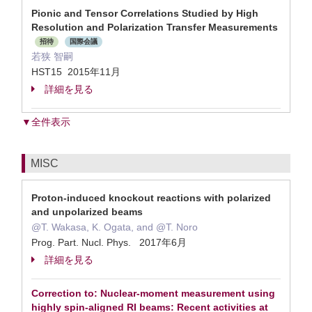
Pionic and Tensor Correlations Studied by High
Resolution and Polarization Transfer Measurements
招待
国際会議
若狭 智嗣
HST15 2015年11月
詳細を見る
▼全件表示
MISC
Proton-induced knockout reactions with polarized
and unpolarized beams
@T. Wakasa, K. Ogata, and @T. Noro
Prog. Part. Nucl. Phys. 2017年6月
詳細を見る
Correction to: Nuclear-moment measurement using
highly spin-aligned RI beams: Recent activities at