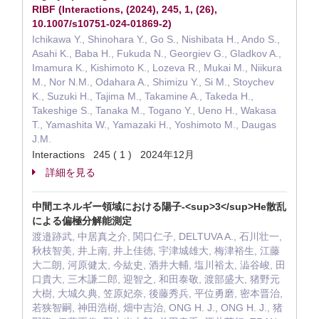
RIBF (Interactions, (2024), 245, 1, (26),
10.1007/s10751-024-01869-2)
Ichikawa Y., Shinohara Y., Go S., Nishibata H., Ando S.,
Asahi K., Baba H., Fukuda N., Georgiev G., Gladkov A.,
Imamura K., Kishimoto K., Lozeva R., Mukai M., Niikura
M., Nor N.M., Odahara A., Shimizu Y., Si M., Stoychev
K., Suzuki H., Tajima M., Takamine A., Takeda H.,
Takeshige S., Tanaka M., Togano Y., Ueno H., Wakasa
T., Yamashita W., Yamazaki H., Yoshimoto M., Daugas
J.M.
Interactions 245 ( 1 ) 2024年12月
詳細を見る
中間エネルギー領域における陽子-<sup>3</sup>He散乱
による偏極分解能測定
渡邉跡武, 中居真之介, 関口仁子, DELTUVA A., 石川壮一,
秋枝智美, 井上南, 井上佳徳, 宇津城雄大, 梅津裕生, 江藤
大二朗, 河原健太, 今紘史, 酒井大輔, 塩川裕太, 澁谷峻, 田
口貴大, 三木謙二郎, 迎智之, 和田泰敬, 渡部盛大, 猪野元
大樹, 大城久典, 笠原妃奈, 後藤秀兵, 平位勇磨, 密本晋治,
若狭智嗣, 神田浩樹, 畑中吉治, ONG H. J., ONG H. J., 猪