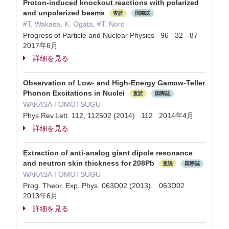
Proton-induced knockout reactions with polarized
and unpolarized beams
査読
国際誌
#T. Wakasa, K. Ogata, #T. Noro
Progress of Particle and Nuclear Physics 96 32 - 87
2017年6月
詳細を見る
Observation of Low- and High-Energy Gamow-Teller
Phonon Excitations in Nuclei
査読
国際誌
WAKASA TOMOTSUGU
Phys.Rev.Lett. 112, 112502 (2014) 112 2014年4月
詳細を見る
Extraction of anti-analog giant dipole resonance
and neutron skin thickness for 208Pb
査読
国際誌
WAKASA TOMOTSUGU
Prog. Theor. Exp. Phys. 063D02 (2013). 063D02
2013年6月
詳細を見る