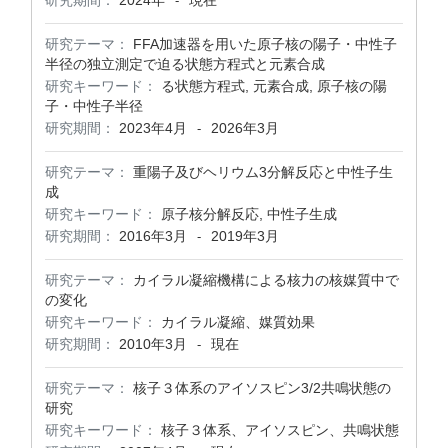
研究期間：
2024年
現在
-
研究テーマ：
FFA加速器を用いた原子核の陽子・中性子
半径の独立測定で迫る状態方程式と元素合成
研究キーワード：
る状態方程式, 元素合成, 原子核の陽
子・中性子半径
研究期間：
2023年4月
2026年3月
-
研究テーマ：
重陽子及びヘリウム3分解反応と中性子生
成
研究キーワード：
原子核分解反応, 中性子生成
研究期間：
2016年3月
2019年3月
-
研究テーマ：
カイラル凝縮機構による核力の核媒質中で
の変化
研究キーワード：
カイラル凝縮、媒質効果
研究期間：
2010年3月
現在
-
研究テーマ：
核子３体系のアイソスピン3/2共鳴状態の
研究
研究キーワード：
核子３体系、アイソスピン、共鳴状態