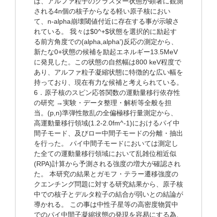
は、アルファ粒子のクラスター状態が顕著に観測
される4n個の核子からなる軽い原子核におい
て、n-alpha崩壊閾値付近に存在する事が示唆さ
れている。 我々は$0^+$状態を選択的に励起す
る前方角度での(alpha,alpha')反応の測定から、
新たな0+状態の候補を励起エネルギー13.5MeV
に発見した。この状態の自然幅は800 keV程度で
あり、アルファ粒子凝縮状態に特徴的な広い幅を
持っており、現在有力な候補と考えられている。
6．原子核のスピン応答関数の運動量移行依存性
の研究 →実験・データ整理・解析等全般を担
当。(p,n)準弾性散乱の全偏極移行量測定から、
高運動量移行領域(1.2-2.0fm^-1)におけるパイ中
間子モード、及びロー中間子モードの分離・抽出
を行った。 パイ中間子モードにおいては測定し
た全ての運動量移行領域において乱雑位相近似
(RPA)計算から予測される強度の増大が確認され
た。 本研究の結果とガモフ・テラー遷移強度の
クエンチング問題に対する研究結果から、原子核
中での核子とデルタ粒子の結合が弱いとの結論が
導かれる。 この事は中性子星等の高密度物質中
でのパイ中間子凝縮状態の発現を容易にする為、