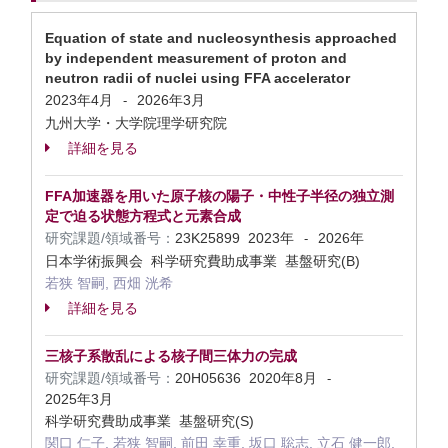
Equation of state and nucleosynthesis approached
by independent measurement of proton and
neutron radii of nuclei using FFA accelerator
2023年4月
2026年3月
-
九州大学・大学院理学研究院
詳細を見る
FFA加速器を用いた原子核の陽子・中性子半径の独立測
定で迫る状態方程式と元素合成
研究課題/領域番号：
23K25899
2023年
2026年
-
日本学術振興会 科学研究費助成事業 基盤研究(B)
若狭 智嗣, 西畑 洸希
詳細を見る
三核子系散乱による核子間三体力の完成
研究課題/領域番号：
20H05636
2020年8月
-
2025年3月
科学研究費助成事業 基盤研究(S)
関口 仁子, 若狭 智嗣, 前田 幸重, 坂口 聡志, 立石 健一郎,