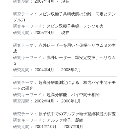
研究期間：
2007年4月
現在
-
研究テーマ：
スピン双極子共鳴状態の分離・同定とテン
ソル力
研究キーワード：
スピン双極子共鳴、テンソル力
研究期間：
2005年4月
現在
-
研究テーマ：
赤外レーザーを用いた偏極ヘリウム３の生
成
研究キーワード：
赤外レーザー、準安定交換、ヘリウム
３
研究期間：
2004年4月
2008年2月
-
研究テーマ：
超高分解能測定による、核内パイ中間子モ
ードの研究
研究キーワード：
超高分解能、パイ中間子相関
研究期間：
2002年4月
2006年1月
-
研究テーマ：
原子核中でのアルファ粒子凝縮状態の探査
研究キーワード：
アルファ粒子、凝縮
研究期間：
2001年10月
2007年9月
-