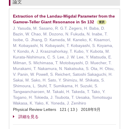
論文
Extraction of the Landau-Migdal Parameter from the
Gamow-Teller Giant Resonance in Sn 132
査読
J. Yasuda, M. Sasano, R. G.T. Zegers, H. Baba, D.
Bazin, W. Chao, M. Dozono, N. Fukuda, N. Inabe, T.
Isobe, G. Jhang, D. Kameda, M. Kaneko, K. Kisamori,
M. Kobayashi, N. Kobayashi, T. Kobayashi, S. Koyama,
Y. Kondo, A. J. Krasznahorkay, T. Kubo, Y. Kubota, M.
Kurata-Nishimura, C. S. Lee, J. W. Lee, Y. Matsuda, E.
Milman, S. Michimasa, T. Motobayashi, D. Muecher, T.
Murakami, T. Nakamura, N. Nakatsuka, S. Ota, H. Otsu,
V. Panin, W. Powell, S. Reichert, Satoshi Sakaguchi, H.
Sakai, M. Sako, H. Sato, Y. Shimizu, M. Shikata, S.
Shimoura, L. Stuhl, T. Sumikama, H. Suzuki, S.
Tangwancharoen, M. Takaki, H. Takeda, T. Tako, Y.
Togano, H. Tokieda, J. Tsubota, T. Uesaka, Tomotsugu
Wakasa, K. Yako, K. Yoneda, J. Zenihiro
Physical Review Letters 121 ( 13 ) 2018年9月
詳細を見る