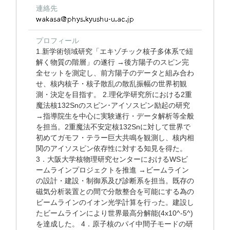
連絡先
プロフィール
1.新学術領域研究「エキゾチック核子多体系で紐
解く物質の階層」の遂行 →後方陽子のスピン完
全セットを測定し、前方陽子のデータと組み合わ
せ、核内核子・核子散乱の散乱振幅の世界初観
測・決定を目指す。 2.理化学研究所における2重
魔法核132Snのスピン･アイソスピン励起の研究
→指導院生を中心に実験遂行・データ解析等全般
を担当。2重魔法不安定核132Snに対して世界で
初めてガモフ・テラー巨大共鳴を観測し、核内相
関のアイソスピン依存性に対する知見を得た。
3．大阪大学核物理研究センターにおけるWSビ
ームラインプロジェクトを推進 →ビームライン
の設計・建設・制御系及び診断系を担当。既存の
磁気分析装置との間で分散整合を可能にする為の
ビームラインのイオン光学計算を行った。建設し
たビームラインにより世界最高分解能(4x10^-5^)
を達成した。 4．原子核のパイ中間子モードの研