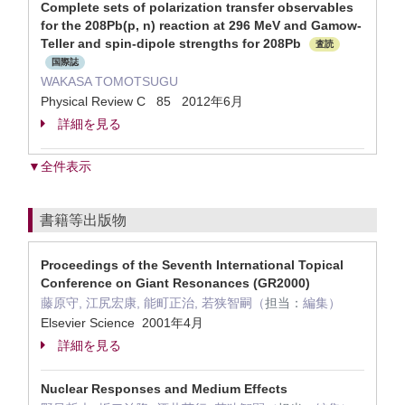
Complete sets of polarization transfer observables
for the 208Pb(p, n) reaction at 296 MeV and Gamow-
Teller and spin-dipole strengths for 208Pb
査読
国際誌
WAKASA TOMOTSUGU
Physical Review C 85 2012年6月
詳細を見る
▼全件表示
書籍等出版物
Proceedings of the Seventh International Topical
Conference on Giant Resonances (GR2000)
藤原守, 江尻宏康, 能町正治, 若狭智嗣（
担当：
編集）
Elsevier Science 2001年4月
詳細を見る
Nuclear Responses and Medium Effects