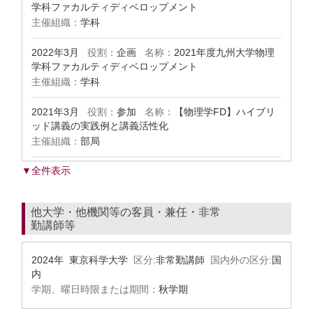
学科ファカルティディベロップメント
主催組織：
学科
2022年3月
役割：
企画
名称：
2021年度九州大学物理
学科ファカルティディベロップメント
主催組織：
学科
2021年3月
役割：
参加
名称：
【物理学FD】ハイブリ
ッド講義の実践例と講義活性化
主催組織：
部局
▼全件表示
他大学・他機関等の客員・兼任・非常
勤講師等
2024年 東京科学大学
区分:
非常勤講師
国内外の区分:
国
内
学期、曜日時限または期間：
秋学期