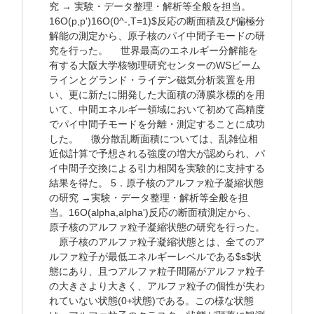
究 → 実験・データ整理・解析等全般を担当。
16O(p,p')16O(0^-,T=1)$反応の断面積及び偏極分
解能の測定から、原子核のパイ中間子モードの研
究を行った。 世界最高のエネルギー分解能を
有する大阪大学核物理研究センターのWSビーム
ラインとグランド・ライデン磁気分析装置を用
い、更に新たに開発した大面積の薄膜氷標的を用
いて、中間エネルギー領域において初めて高精度
でパイ中間子モードを分離・測定することに成功
した。 微分散乱断面積については、乱雑位相
近似計算で予想される強度の増大が認められ、パ
イ中間子交換による引力相関を実験的に支持する
結果を得た。 5．原子核のアルファ粒子凝縮状態
の研究 →実験・データ整理・解析等全般を担
当。16O(alpha,alpha')反応の断面積測定から、
原子核のアルファ粒子凝縮状態の研究を行った。
原子核のアルファ粒子凝縮状態とは、全てのア
ルファ粒子が最低エネルギーレベルである$s$状
態にあり、且つアルファ粒子間隔がアルファ粒子
の大きさより大きく、アルファ粒子の個性が失わ
れていない状態(0+状態)である。この様な状態