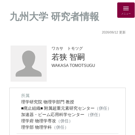
九州大学 研究者情報
メニュー
2026/06/12 更新
ワカサ トモツグ
若狭 智嗣
WAKASA TOMOTSUGU
所属
理学研究院 物理学部門 教授
■廃止組織■ 附属超重元素研究センター
（併任）
加速器・ビーム応用科学センター
（併任）
理学府 物理学専攻
（併任）
理学部 物理学科
（併任）