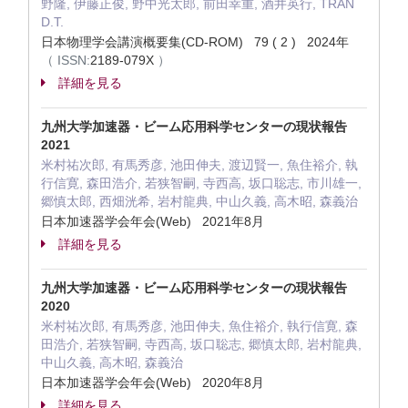
野隆, 伊藤正俊, 野中光太郎, 前田幸重, 酒井英行, TRAN
D.T.
日本物理学会講演概要集(CD-ROM) 79 ( 2 ) 2024年
（
ISSN:
2189-079X
）
詳細を見る
九州大学加速器・ビーム応用科学センターの現状報告
2021
米村祐次郎, 有馬秀彦, 池田伸夫, 渡辺賢一, 魚住裕介, 執
行信寛, 森田浩介, 若狭智嗣, 寺西高, 坂口聡志, 市川雄一,
郷慎太郎, 西畑洸希, 岩村龍典, 中山久義, 高木昭, 森義治
日本加速器学会年会(Web) 2021年8月
詳細を見る
九州大学加速器・ビーム応用科学センターの現状報告
2020
米村祐次郎, 有馬秀彦, 池田伸夫, 魚住裕介, 執行信寛, 森
田浩介, 若狭智嗣, 寺西高, 坂口聡志, 郷慎太郎, 岩村龍典,
中山久義, 高木昭, 森義治
日本加速器学会年会(Web) 2020年8月
詳細を見る