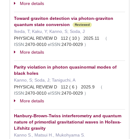
More details
Toward graviton detection via photon-graviton
quantum state conversion
Reviewed
Ikeda, T; Kaku, Y; Kanno, S; Soda, J
PHYSICAL REVIEW D 112 ( 10 ) 2025.11
（
ISSN:
2470-0010
eISSN:
2470-0029
）
More details
Parity violation in photon quasinormal modes of
black holes
Kanno, S; Soda, J; Taniguchi, A
PHYSICAL REVIEW D 112 ( 6 ) 2025.9
（
ISSN:
2470-0010
eISSN:
2470-0029
）
More details
Hanbury-Brown-Twiss interferometry and quantum
nature of primordial gravitational waves in Hořava-
Lifshitz gravity
Kanno S., Matsui H., Mukohyama S.