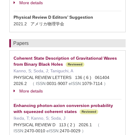
More details
Physical Review D Editors’ Suggestion
2021.2 アメリカ物理学会
Papers
Coherent State Description of Gravitational Waves
from Binary Black Holes
Reviewed
Kanno, S; Soda, J; Taniguchi, A
PHYSICAL REVIEW LETTERS 136 ( 6 ) 061404
2026.2
（
ISSN:
0031-9007
eISSN:
1079-7114
）
More details
Enhancing photon-axion conversion probability
with squeezed coherent states
Reviewed
Ikeda, T; Kanno, S; Soda, J
PHYSICAL REVIEW D 113 ( 2 ) 2026.1
（
ISSN:
2470-0010
eISSN:
2470-0029
）