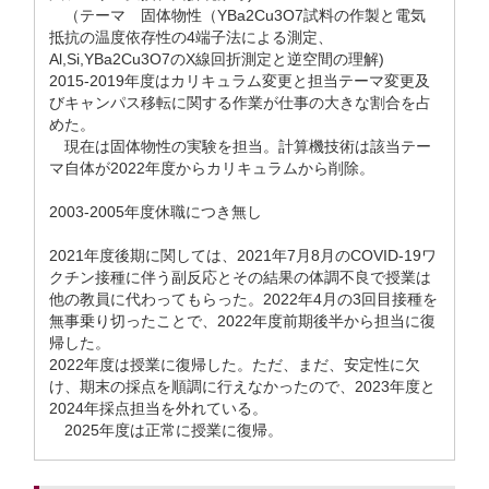
（テーマ 固体物性（YBa2Cu3O7試料の作製と電気
抵抗の温度依存性の4端子法による測定、
Al,Si,YBa2Cu3O7のX線回折測定と逆空間の理解)
2015-2019年度はカリキュラム変更と担当テーマ変更及
びキャンパス移転に関する作業が仕事の大きな割合を占
めた。
現在は固体物性の実験を担当。計算機技術は該当テー
マ自体が2022年度からカリキュラムから削除。
2003-2005年度休職につき無し
2021年度後期に関しては、2021年7月8月のCOVID-19ワ
クチン接種に伴う副反応とその結果の体調不良で授業は
他の教員に代わってもらった。2022年4月の3回目接種を
無事乗り切ったことで、2022年度前期後半から担当に復
帰した。
2022年度は授業に復帰した。ただ、まだ、安定性に欠
け、期末の採点を順調に行えなかったので、2023年度と
2024年採点担当を外れている。
2025年度は正常に授業に復帰。