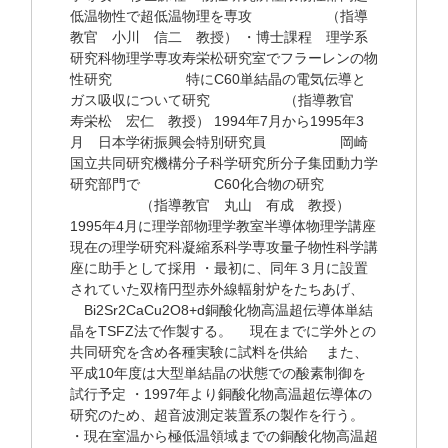
低温物性で超低温物理を専攻 （指導
教官 小川 信二 教授） ・博士課程 理学系
研究科物理学専攻寿栄松研究室でフラーレンの物
性研究 特にC60単結晶の電気伝導と
ガス吸収について研究 （指導教官
寿栄松 宏仁 教授） 1994年7月から1995年3
月 日本学術振興会特別研究員 岡崎
国立共同研究機構分子科学研究所分子集団動力学
研究部門で C60化合物の研究
（指導教官 丸山 有成 教授）
1995年4月に理学部物理学教室半導体物理学講座
現在の理学研究科凝縮系科学専攻量子物性科学講
座に助手として採用 ・最初に、同年３月に設置
されていた双楕円型赤外線輻射炉をたちあげ、
Bi2Sr2CaCu2O8+d銅酸化物高温超伝導体単結
晶をTSFZ法で作製する。 現在までに学外との
共同研究を含め各種実験に試料を供給 また、
平成10年度は大型単結晶の状態での酸素制御を
試行予定 ・1997年より銅酸化物高温超伝導体の
研究のため、超音波測定装置系の製作を行う。
・現在室温から極低温領域までの銅酸化物高温超