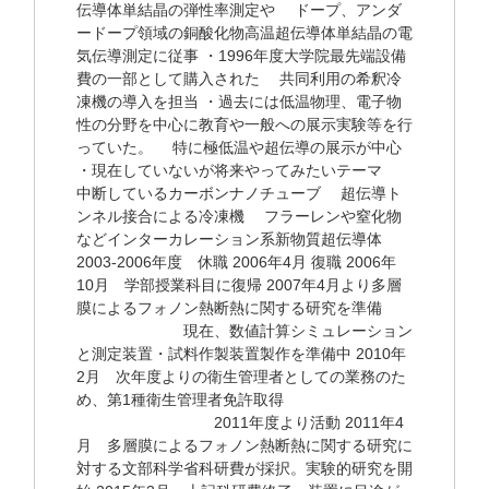
伝導体単結晶の弾性率測定や ドープ、アンダ
ードープ領域の銅酸化物高温超伝導体単結晶の電
気伝導測定に従事 ・1996年度大学院最先端設備
費の一部として購入された 共同利用の希釈冷
凍機の導入を担当 ・過去には低温物理、電子物
性の分野を中心に教育や一般への展示実験等を行
っていた。 特に極低温や超伝導の展示が中心
・現在していないが将来やってみたいテーマ
中断しているカーボンナノチューブ 超伝導ト
ンネル接合による冷凍機 フラーレンや窒化物
などインターカレーション系新物質超伝導体
2003-2006年度 休職 2006年4月 復職 2006年
10月 学部授業科目に復帰 2007年4月より多層
膜によるフォノン熱断熱に関する研究を準備
現在、数値計算シミュレーション
と測定装置・試料作製装置製作を準備中 2010年
2月 次年度よりの衛生管理者としての業務のた
め、第1種衛生管理者免許取得
2011年度より活動 2011年4
月 多層膜によるフォノン熱断熱に関する研究に
対する文部科学省科研費が採択。実験的研究を開