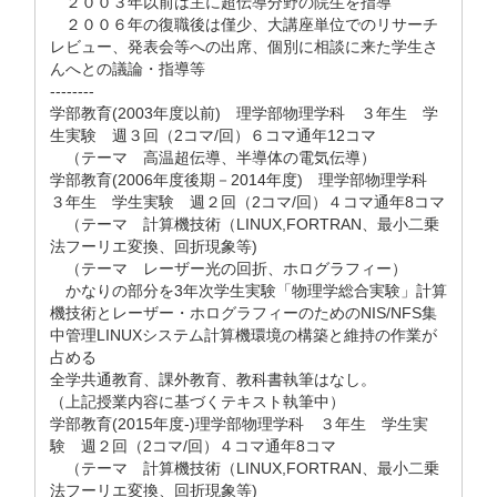
２００３年以前は主に超伝導分野の院生を指導
２００６年の復職後は僅少、大講座単位でのリサーチ
レビュー、発表会等への出席、個別に相談に来た学生さ
んへとの議論・指導等
--------
学部教育(2003年度以前) 理学部物理学科 ３年生 学
生実験 週３回（2コマ/回）６コマ通年12コマ
（テーマ 高温超伝導、半導体の電気伝導）
学部教育(2006年度後期－2014年度) 理学部物理学科
３年生 学生実験 週２回（2コマ/回）４コマ通年8コマ
（テーマ 計算機技術（LINUX,FORTRAN、最小二乗
法フーリエ変換、回折現象等)
（テーマ レーザー光の回折、ホログラフィー）
かなりの部分を3年次学生実験「物理学総合実験」計算
機技術とレーザー・ホログラフィーのためのNIS/NFS集
中管理LINUXシステム計算機環境の構築と維持の作業が
占める
全学共通教育、課外教育、教科書執筆はなし。
（上記授業内容に基づくテキスト執筆中）
学部教育(2015年度-)理学部物理学科 ３年生 学生実
験 週２回（2コマ/回）４コマ通年8コマ
（テーマ 計算機技術（LINUX,FORTRAN、最小二乗
法フーリエ変換、回折現象等)