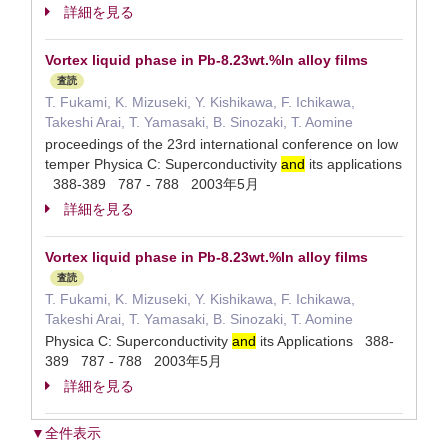
詳細を見る
Vortex liquid phase in Pb-8.23wt.%In alloy films
査読
T. Fukami, K. Mizuseki, Y. Kishikawa, F. Ichikawa,
Takeshi Arai, T. Yamasaki, B. Sinozaki, T. Aomine
proceedings of the 23rd international conference on low
temper Physica C: Superconductivity
and
its applications
388-389 787 - 788 2003年5月
詳細を見る
Vortex liquid phase in Pb-8.23wt.%In alloy films
査読
T. Fukami, K. Mizuseki, Y. Kishikawa, F. Ichikawa,
Takeshi Arai, T. Yamasaki, B. Sinozaki, T. Aomine
Physica C: Superconductivity
and
its Applications 388-
389 787 - 788 2003年5月
詳細を見る
▼全件表示