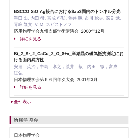
BSCCO-SiO-Ag接合における$ab$面内のトンネル分光
重田 出, 内田 徹, 富成 征弘, 荒井 毅, 市川 聡夫, 深見 武,
青峰 隆文, V. M. スビストノフ
応用物理学会九州支部学術講演会 2000年12月
詳細を見る
Bi_2_Sr_2_CaCu_2_O_8+x_単結晶の磁気抵抗測定にお
ける面内異方性
安達 英治，中島 孝之，荒井 毅，内田 徹，富成
征弘
日本物理学会第５６回年次大会 2001年3月
詳細を見る
▼全件表示
所属学協会
日本物理学会