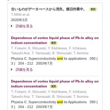
古いものがデータべースから消失。復旧作業中。
査読
T.ARAI et al.
2020年3月
詳細を見る
Dependence of vortex liquid phase of Pb-In alloy on
indium concentration
査読
T. Fukami, K. Mizuseki, Y. Kishikawa, F. Ichikawa,
Takeshi Arai, T. Yamasaki, B. Shinozaki, T. Aomine
Physica C: Superconductivity
and
its applications 390 (
3 ) 204 - 212 2003年7月
詳細を見る
Dependence of vortex liquid phase of Pb-In alloy on
indium concentration
査読
T. Fukami, K. Mizuseki, Y. Kishikawa, F. Ichikawa,
Takeshi Arai, T. Yamasaki, B. Shinozaki, T. Aomine
Physica C: Superconductivity
and
its Applications 390 (
3 ) 204 - 212 2003年7月