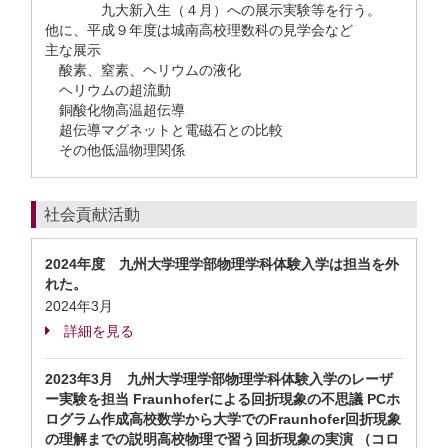
九大新入生（４月）への展示実験等を行う。
他に、平成９年度は城南高校理数科の見学会など
主な展示
酸素、窒素、ヘリウムの液化
ヘリウムの超流動
銅酸化物高温超伝導
超伝導マグネットと電磁石との比較
その他低温物理関係
社会貢献活動
2024年度 九州大学理学部物理学科体験入学は担当を外
れた。
2024年3月
詳細を見る
2023年3月 九州大学理学部物理学科体験入学のレーザ
ー実験を担当 Fraunhoferによる回折現象の不思議 PCホ
ログラム作成高校数学から大学でのFraunhofer回折現象
の理解までの説明高校物理で習う回折現象の実演 （コロ