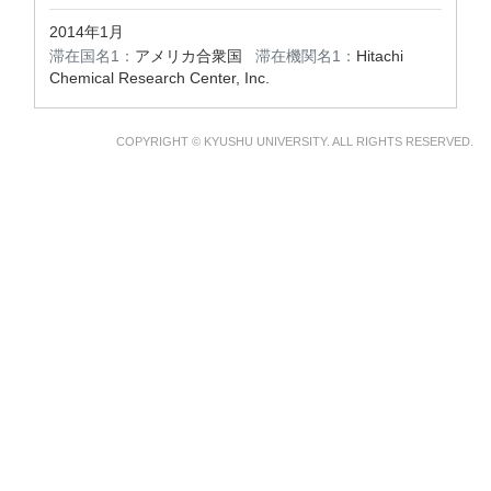
2014年1月
滞在国名1：
アメリカ合衆国
滞在機関名1：
Hitachi
Chemical Research Center, Inc.
COPYRIGHT © KYUSHU UNIVERSITY. ALL RIGHTS RESERVED.