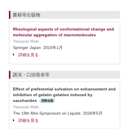
書籍等出版物
Rheological aspects of conformational change and
molecular aggregation of macromolecules
Yasuyuki Maki
Springer Japan 2015年1月
詳細を見る
講演・口頭発表等
Effect of preferential solvation on enhancement and
inhibition of gelatin gelation induced by
saccharides
国際会議
Yasuyuki Maki
The 19th Mini-Symposium on Liquids 2026年5月
詳細を見る