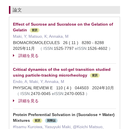
論文
Effect of Sucrose and Sucralose on the Gelation of
Gelatin
査読
Maki, Y; Matsuo, K; Annaka, M
BIOMACROMOLECULES 26 ( 11 ) 8280 - 8288
2025年11月
（
ISSN:
1525-7797
eISSN:
1526-4602
）
詳細を見る
Critical dynamics of the sol-gel transition studied
using particle-tracking microrheology
査読
Endo, A; Maki, Y; Annaka, M
PHYSICAL REVIEW E 110 ( 4 ) 044503 2024年10月
（
ISSN:
2470-0045
eISSN:
2470-0053
）
詳細を見る
Protein Preferential Solvation in (Sucralose + Water)
Mixtures
査読
国際誌
#Isamu Kuroiwa, Yasuyuki Maki, @Koichi Matsuo,