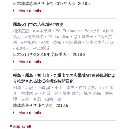
日本地球惑星科学連合 2019年大会 2019.5
More details
霧島火山での広帯域MT観測
相澤広記・#塚本果織・#A. Triahadini・#村松弾・#林田
祐人・#湯浅雄平・#A. Luthfian・@手操佳子・#武石貢
佑・@神田径・@木下貴裕・@関香織・@宇津木充・@
小山崇夫・@上嶋誠
日本火山学会2018年度秋季大会 2018.9
More details
桜島・霧島・富士山・九重山での広帯域MT連続観測によ
り推定される比抵抗構造時間変化
相澤 広記・上嶋 誠・小山 崇夫・長谷 英彰・山谷 祐
介・宇津木 充・神田 径・橋本 武志・塚本 果織・村松
弾・吉村 令慧・山崎 健一
地球惑星科学連合大会 2018.5
More details
▼display all