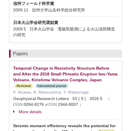
信州フィールド科学賞
2009.11 信州大学山岳科学総合研究所
日本火山学会研究奨励賞
2009.5 日本火山学会 電磁気観測による火山浅部構造
の研究
Papers
Temporal Change in Resistivity Structure Before
and After the 2018 Small Phreatic Eruption Iwo‐Yama
Volcano, Kirishima Volcanic Complex, Japan
Reviewed
International journal
K. Aizawa, N. Matsushima, Y. Matsunaga
Geophysical Research Letters 53 ( 9 ) 2026.5
（
ISSN:
0094-8276
eISSN:
1944-8007
）
More details
Seismic moment efficiency reveals the potential for