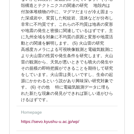
殻構造とテクトニクスの関連の研究 地殻内は
付加体堆積物の中に、マグマだまりが冷え固まっ
た深成岩や、変質した蛇紋岩、流体などが分布し
非常に不均質です。これらの不均質は地表の変形
や地震の発生と密接に関連しているはずです。主
に九州全域を対象に不均質の原因と変形や地震活
動との関連を解明します。 (5) 火山雷の研究
高感度カメラによる可視映像観測と電磁気観測に
より火山雷の性質や発生条件を研究します。火山
雷の観測から、天気が悪いときでも噴火の発生や
その規模の即時把握ができることを期待して研究
をしています。火山雷は美しいですし、生命の起
源にかかわるという説があり興味深い研究対象で
す。 (6) その他 特に電磁気観測データに埋も
れた新たな現象の発見ができれば新しい道がひら
けるはずです。
Homepage
https://sevo.kyushu-u.ac.jp/wp/