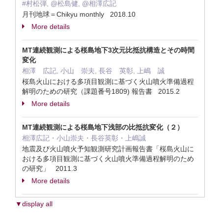
#村松弾, @松島健, @相澤広記
月刊地球＝Chikyu monthly 2018.10
More details
MT連続観測による桜島地下3次元比抵抗構造とその時間
変化
相澤 広記, 小山 崇夫, 長谷 英彰, 上嶋 誠
桜島火山における多項目観測に基づく火山噴火準備過程
解明のための研究（課題番号1809) 報告書 2015.2
More details
MT連続観測による桜島地下浅部の比抵抗変化（２）
相澤広記・小山崇夫・長谷英彰・上嶋誠
地震及び火山噴火予知観測研究計画報告書「桜島火山に
おける多項目観測に基づく火山噴火準備過程解明のため
の研究」 2011.3
More details
▼display all