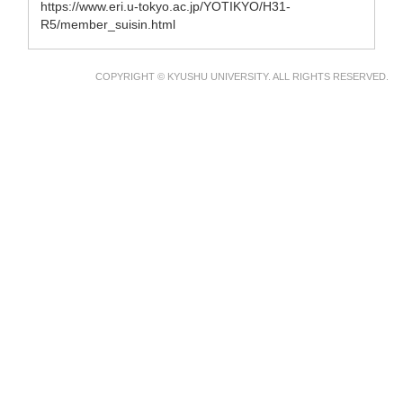
https://www.eri.u-tokyo.ac.jp/YOTIKYO/H31-
R5/member_suisin.html
COPYRIGHT © KYUSHU UNIVERSITY. ALL RIGHTS RESERVED.