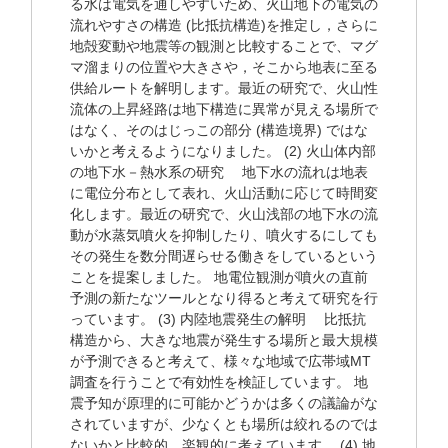
る水は電気を通しやすいため、火山地下の電気の
流れやすさの構造 (比抵抗構造)を推定し，さらに
地殻変動や地震等の観測と比較することで、マグ
マ溜まりの位置や大きさや，そこから地表に至る
供給ルートを解明します。最近の研究で、火山性
流体の上昇経路は地下構造に異常が見える場所で
はなく、そのはじっこの部分 (構造境界) ではな
いかと考えるようになりました。 (2) 火山体内部
の地下水－熱水系の研究 地下水の流れは地表
に電位分布として表れ、火山活動に応じて時間変
化します。最近の研究で、火山浅部の地下水の流
動が水蒸気噴火を抑制したり、噴火するにしても
その発生を数分間遅らせる働きをしているという
ことを提案しました。 地電位観測が噴火の直前
予測の新たなツールとなり得ると考えて研究を行
っています。 (3) 内陸地震発生の解明 比抵抗
構造から、大きな地震が発生する場所と最大規模
が予測できると考えて、様々な地域で広帯域MT
調査を行うことで有効性を検証しています。 地
震予知が原理的に可能かどうかは多くの議論がな
されていますが、少なくとも場所は絞れるのでは
ないかと比較的、楽観的に考えています。 (4) 地