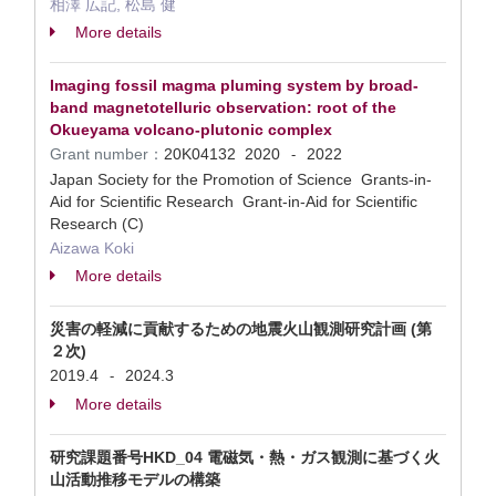
相澤 広記, 松島 健
More details
Imaging fossil magma pluming system by broad-
band magnetotelluric observation: root of the
Okueyama volcano-plutonic complex
Grant number：
20K04132
2020
2022
-
Japan Society for the Promotion of Science Grants-in-
Aid for Scientific Research Grant-in-Aid for Scientific
Research (C)
Aizawa Koki
More details
災害の軽減に貢献するための地震火山観測研究計画 (第
２次)
2019.4
2024.3
-
More details
研究課題番号HKD_04 電磁気・熱・ガス観測に基づく火
山活動推移モデルの構築