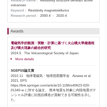
Research theme：
Resistivity structure beneath active
volcanoes
Keyword：
Resistivity magnetotellurics
Research period：
2000.4
2020.4
-
Awards
電磁気学的観測・実験・計算に基づく火山噴火準備過程
及び噴火現象の総合的研究
2024.5 The Volcanological Society of Japan
More details
SGEPSS論文賞
2022.11 地球電磁気・地球惑星圏学会 Aizawa et al.
2021, EPS
https://link.springer.com/article/10.1186/s40623-020-
01340-w に対する論文。 熊本地震を対象に内陸地震ポテ
ンシャル評価に比抵抗構造が貢献できる可能性を示し
た。