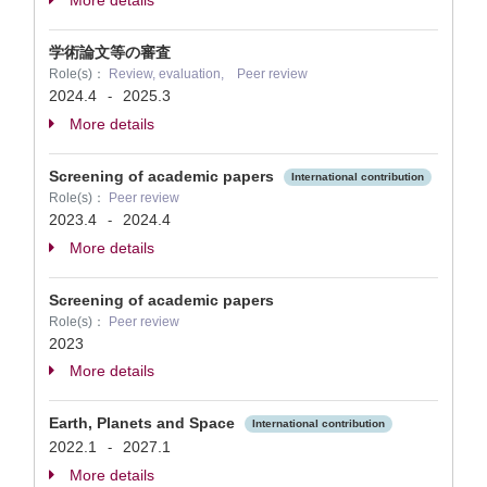
More details
学術論文等の審査
Role(s)：
Review, evaluation, Peer review
2024.4
2025.3
-
More details
Screening of academic papers
International contribution
Role(s)：
Peer review
2023.4
2024.4
-
More details
Screening of academic papers
Role(s)：
Peer review
2023
More details
Earth, Planets and Space
International contribution
2022.1
2027.1
-
More details