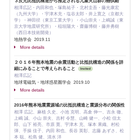
３次元比抵抗構造から推定される九重火山群の熱供給
相澤広記・内田和也・塚島祐子・北村圭吾・藤光康宏
（九州大学）・宇津木充・塩谷太郎・井上寛之（京都大
学）・神田径（東京工業大学）・小山崇夫・上嶋誠（東
京大学地震研究所）・稲垣陽大・齋藤博樹・藤井勇樹
（西日本技術開発）
地熱学会 2019.11
More details
２０１６年熊本地震の余震活動と比抵抗構造の関係を詳
細にみることで考えられること
Invited
相澤広記
地球電磁気・地球惑星圏学会 2019.10
More details
2016年熊本地震震源域の比抵抗構造と震源分布の関係性
相澤 広記、麻植 久史、小池 克明、高倉 伸一、吉永 徹、
上嶋 誠、小山 崇夫、吉村 令慧、山崎 健一、小松 信太
郎、山下 裕亮、市原 寛、宇津木 充、塚本 果織、村松
弾、手操 佳子、内田 和也、長谷 英彰、志藤 あずさ、松
本 聡、松島 健、清水 洋