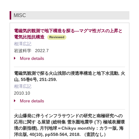
MISC
電磁気的観測で地下構造を探る―マグマ性ガスの上昇と
電気比抵抗構造
Reviewed
相澤広記
岩波科学 2022.7
More details
電磁気観測で探る火山浅部の浸透率構造と地下水流動, 火
山, 55巻6号, 251-259.
相澤広記
2010.10
More details
火山爆発に伴うインフラサウンドの研究と南極研究への
応用に関す る展望 (総特集 雪氷圏地震学 (下) 極域表層環
境の新指標), 月刊地球＝Chikyu monthly：カラー版, 海
洋出版, 40(10), pp558-564, 2018. （査読なし）