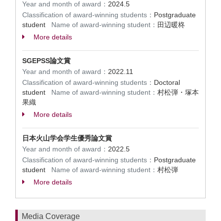
Year and month of award：
2024.5
Classification of award-winning students：
Postgraduate
student
Name of award-winning student：
田辺暖柊
More details
SGEPSS論文賞
Year and month of award：
2022.11
Classification of award-winning students：
Doctoral
student
Name of award-winning student：
村松弾・塚本
果織
More details
日本火山学会学生優秀論文賞
Year and month of award：
2022.5
Classification of award-winning students：
Postgraduate
student
Name of award-winning student：
村松弾
More details
Media Coverage