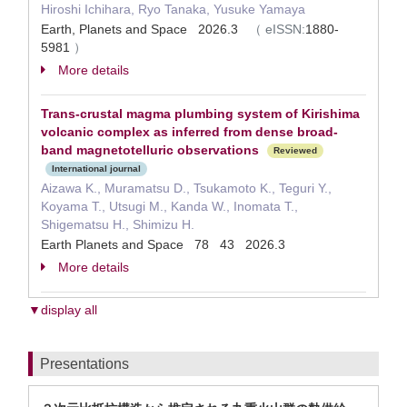
Hiroshi Ichihara, Ryo Tanaka, Yusuke Yamaya
Earth, Planets and Space 2026.3
（
eISSN:
1880-
5981
）
More details
Trans-crustal magma plumbing system of Kirishima
volcanic complex as inferred from dense broad-
band magnetotelluric observations
Reviewed
International journal
Aizawa K., Muramatsu D., Tsukamoto K., Teguri Y.,
Koyama T., Utsugi M., Kanda W., Inomata T.,
Shigematsu H., Shimizu H.
Earth Planets and Space 78 43 2026.3
More details
▼display all
Presentations