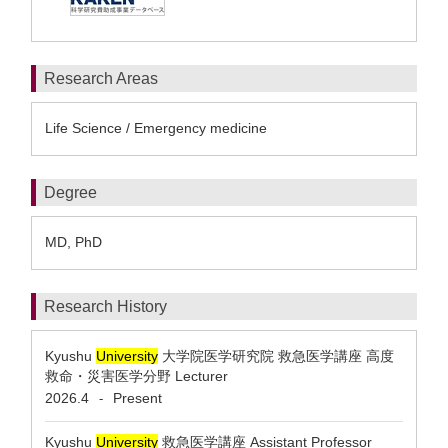
Research Areas
Life Science / Emergency medicine
Degree
MD, PhD
Research History
Kyushu
University
大学院医学研究院 救急医学講座 高度
救命・災害医学分野 Lecturer
2026.4
Present
-
Kyushu
University
救急医学講座 Assistant Professor