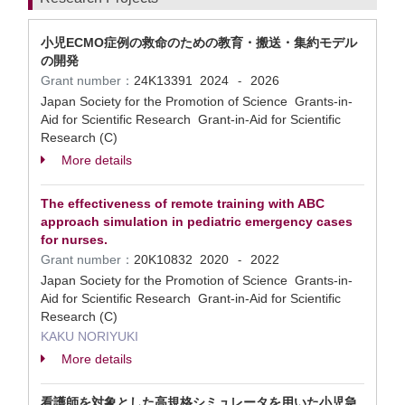
小児ECMO症例の救命のための教育・搬送・集約モデル
の開発
Grant number：
24K13391
2024
2026
-
Japan Society for the Promotion of Science Grants-in-
Aid for Scientific Research Grant-in-Aid for Scientific
Research (C)
More details
The effectiveness of remote training with ABC
approach simulation in pediatric emergency cases
for nurses.
Grant number：
20K10832
2020
2022
-
Japan Society for the Promotion of Science Grants-in-
Aid for Scientific Research Grant-in-Aid for Scientific
Research (C)
KAKU NORIYUKI
More details
看護師を対象とした高規格シミュレータを用いた小児急