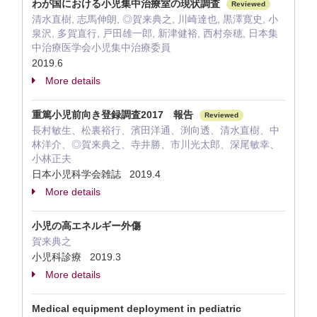
わが国における小児集中治療室の現状調査
Reviewed
清水直樹, 志馬伸朗, ◎賀来典之, 川崎達也, 黒澤寛史, 小
泉沢, 多賀直行, 戸田雄一郎, 新津健裕, 西村奈穂, 日本集
中治療医学会小児集中治療委員
2019.6
More details
重篤小児前向き登録調査2017 報告
Reviewed
長村敏生、松裏裕行、濱田洋通、渕向透、清水直樹、中
林洋介、◎賀来典之、寺井勝、市川光太郎、深尾敏幸、
小林正夫
日本小児科学会雑誌 2019.4
More details
小児の高エネルギー外傷
賀来典之
小児科診療 2019.3
More details
Medical equipment deployment in pediatric