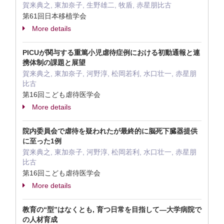
賀来典之, 東加奈子, 生野雄二, 牧盾, 赤星朋比古
第61回日本移植学会
More details
PICUが関与する重篤小児虐待症例における初動通報と連
携体制の課題と展望
賀来典之, 東加奈子, 河野淳, 松岡若利, 水口壮一, 赤星朋
比古
第16回こども虐待医学会
More details
院内委員会で虐待を疑われたが最終的に脳死下臓器提供
に至った1例
賀来典之, 東加奈子, 河野淳, 松岡若利, 水口壮一, 赤星朋
比古
第16回こども虐待医学会
More details
教育の“型”はなくとも, 育つ日常を目指して―大学病院で
の人材育成