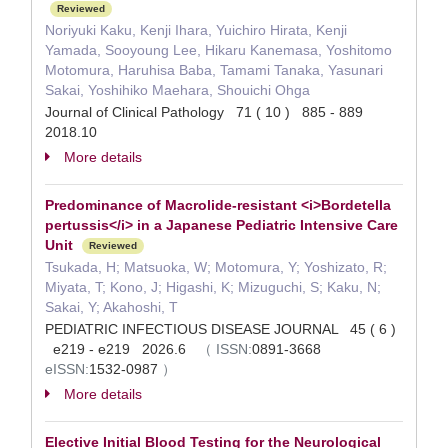
Reviewed
Noriyuki Kaku, Kenji Ihara, Yuichiro Hirata, Kenji
Yamada, Sooyoung Lee, Hikaru Kanemasa, Yoshitomo
Motomura, Haruhisa Baba, Tamami Tanaka, Yasunari
Sakai, Yoshihiko Maehara, Shouichi Ohga
Journal of Clinical Pathology 71 ( 10 ) 885 - 889
2018.10
More details
Predominance of Macrolide-resistant <i>Bordetella
pertussis</i> in a Japanese Pediatric Intensive Care
Unit
Reviewed
Tsukada, H; Matsuoka, W; Motomura, Y; Yoshizato, R;
Miyata, T; Kono, J; Higashi, K; Mizuguchi, S; Kaku, N;
Sakai, Y; Akahoshi, T
PEDIATRIC INFECTIOUS DISEASE JOURNAL 45 ( 6 )
e219 - e219 2026.6
（
ISSN:
0891-3668
eISSN:
1532-0987
）
More details
Elective Initial Blood Testing for the Neurological