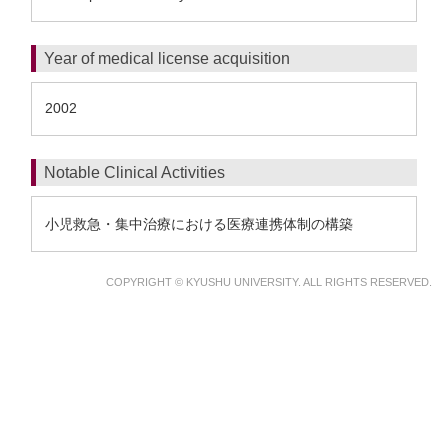
Year of medical license acquisition
2002
Notable Clinical Activities
小児救急・集中治療における医療連携体制の構築
COPYRIGHT © KYUSHU UNIVERSITY. ALL RIGHTS RESERVED.