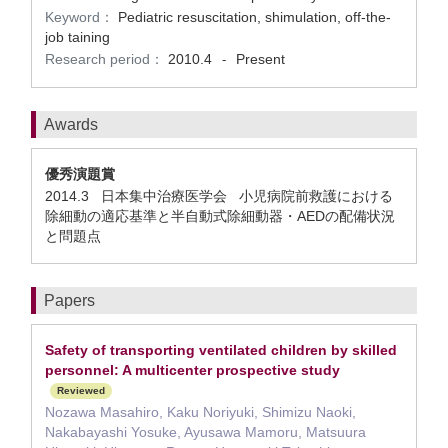
Keyword：
Pediatric resuscitation, shimulation, off-the-
job taining
Research period：
2010.4
Present
-
Awards
優秀演題賞
2014.3 日本集中治療医学会 小児病院前救護における
除細動の適応基準と半自動式除細動器・AEDの配備状況
と問題点
Papers
Safety of transporting ventilated children by skilled
personnel: A multicenter prospective study
Reviewed
Nozawa Masahiro, Kaku Noriyuki, Shimizu Naoki,
Nakabayashi Yosuke, Ayusawa Mamoru, Matsuura