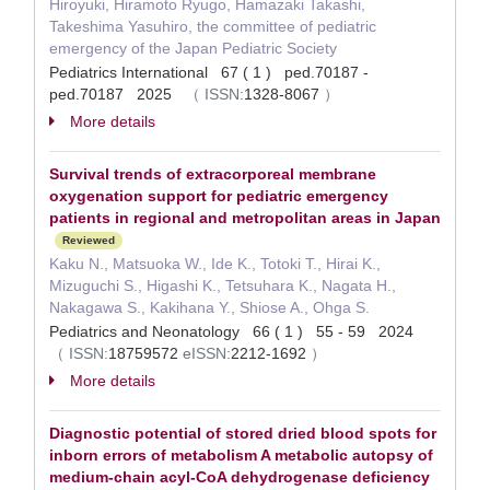
Hiroyuki, Hiramoto Ryugo, Hamazaki Takashi,
Takeshima Yasuhiro, the committee of pediatric
emergency of the Japan Pediatric Society
Pediatrics International 67 ( 1 ) ped.70187 -
ped.70187 2025
（
ISSN:
1328-8067
）
More details
Survival trends of extracorporeal membrane
oxygenation support for pediatric emergency
patients in regional and metropolitan areas in Japan
Reviewed
Kaku N., Matsuoka W., Ide K., Totoki T., Hirai K.,
Mizuguchi S., Higashi K., Tetsuhara K., Nagata H.,
Nakagawa S., Kakihana Y., Shiose A., Ohga S.
Pediatrics and Neonatology 66 ( 1 ) 55 - 59 2024
（
ISSN:
18759572
eISSN:
2212-1692
）
More details
Diagnostic potential of stored dried blood spots for
inborn errors of metabolism A metabolic autopsy of
medium-chain acyl-CoA dehydrogenase deficiency