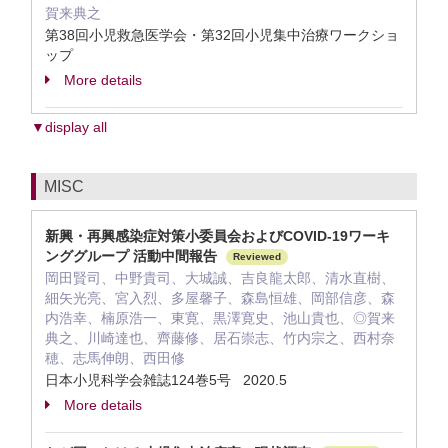
賀来典之
第38回小児救急医学会・第32回小児集中治療ワークショ
ップ
More details
▼display all
MISC
新興・再興感染症対策小委員会およびCOVID-19ワーキ
ンググループ 活動中間報告
Reviewed
岡田賢司、中野貴司、大城誠、吉良龍太郎、清水直樹、
細矢光亮、宮入烈、多屋馨子、森島恒雄、岡部信彦、森
内浩幸、楠原浩一、東寛、黒澤寛史、池山貴也、◎賀来
典之、川崎達也、齊藤修、居石崇志、竹内宗之、西村奈
穂、志馬伸朗、西田修
日本小児科学会雑誌124巻5号 2020.5
More details