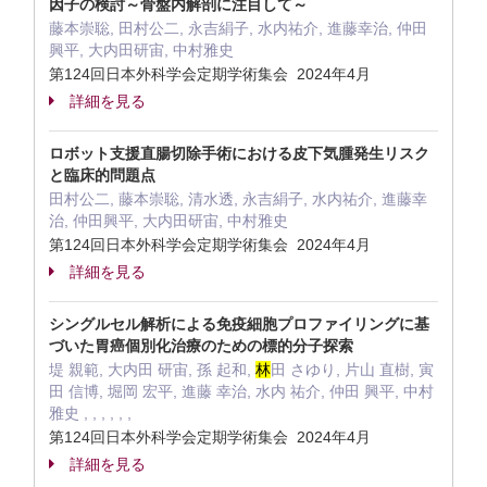
因子の検討～骨盤内解剖に注目して～
藤本崇聡, 田村公二, 永吉絹子, 水内祐介, 進藤幸治, 仲田
興平, 大内田研宙, 中村雅史
第124回日本外科学会定期学術集会 2024年4月
詳細を見る
ロボット支援直腸切除手術における皮下気腫発生リスク
と臨床的問題点
田村公二, 藤本崇聡, 清水透, 永吉絹子, 水内祐介, 進藤幸
治, 仲田興平, 大内田研宙, 中村雅史
第124回日本外科学会定期学術集会 2024年4月
詳細を見る
シングルセル解析による免疫細胞プロファイリングに基
づいた胃癌個別化治療のための標的分子探索
堤 親範, 大内田 研宙, 孫 起和,
林
田 さゆり, 片山 直樹, 寅
田 信博, 堀岡 宏平, 進藤 幸治, 水内 祐介, 仲田 興平, 中村
雅史 , , , , , ,
第124回日本外科学会定期学術集会 2024年4月
詳細を見る