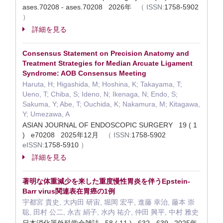
ases.70208 - ases.70208 2026年
（
ISSN:
1758-5902
）
詳細を見る
Consensus Statement on Precision Anatomy and
Treatment Strategies for Median Arcuate Ligament
Syndrome: AOB Consensus Meeting
Haruta, H; Higashida, M; Hoshina, K; Takayama, T;
Ueno, T; Chiba, S; Ideno, N; Ikenaga, N; Endo, S;
Sakuma, Y; Abe, T; Ouchida, K; Nakamura, M; Kitagawa,
Y; Umezawa, A
ASIAN JOURNAL OF ENDOSCOPIC SURGERY 19 ( 1
) e70208 2025年12月
（
ISSN:
1758-5902
eISSN:
1758-5910
）
詳細を見る
著明な体重減少を来した重度慢性胃炎を伴うEpstein-
Barr virus関連表在胃癌の1例
宇都宮 貴史, 大内田 研宙, 堀岡 宏平, 進藤 幸治, 藤本 崇
聡, 田村 公二, 永吉 絹子, 水内 祐介, 仲田 興平, 中村 雅史