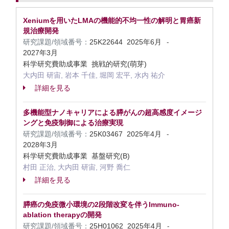
Xeniumを用いたLMAの機能的不均一性の解明と胃癌新
規治療開発
研究課題/領域番号：
25K22644
2025年6月
-
2027年3月
科学研究費助成事業 挑戦的研究(萌芽)
大内田 研宙, 岩本 千佳, 堀岡 宏平, 水内 祐介
詳細を見る
多機能型ナノキャリアによる膵がんの超高感度イメージ
ングと免疫制御による治療実現
研究課題/領域番号：
25K03467
2025年4月
-
2028年3月
科学研究費助成事業 基盤研究(B)
村田 正治, 大内田 研宙, 河野 喬仁
詳細を見る
膵癌の免疫微小環境の2段階改変を伴うImmuno-
ablation therapyの開発
研究課題/領域番号：
25H01062
2025年4月
-