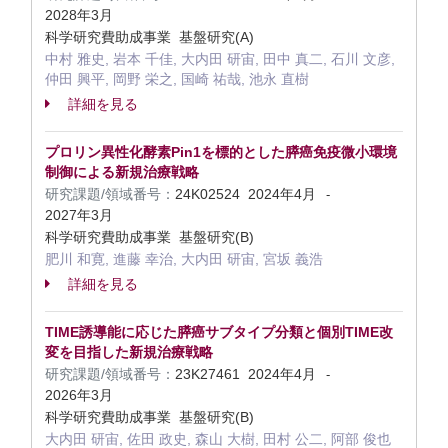
2028年3月
科学研究費助成事業 基盤研究(A)
中村 雅史, 岩本 千佳, 大内田 研宙, 田中 真二, 石川 文彦,
仲田 興平, 岡野 栄之, 国崎 祐哉, 池永 直樹
詳細を見る
プロリン異性化酵素Pin1を標的とした膵癌免疫微小環境
制御による新規治療戦略
研究課題/領域番号：
24K02524
2024年4月
-
2027年3月
科学研究費助成事業 基盤研究(B)
肥川 和寛, 進藤 幸治, 大内田 研宙, 宮坂 義浩
詳細を見る
TIME誘導能に応じた膵癌サブタイプ分類と個別TIME改
変を目指した新規治療戦略
研究課題/領域番号：
23K27461
2024年4月
-
2026年3月
科学研究費助成事業 基盤研究(B)
大内田 研宙, 佐田 政史, 森山 大樹, 田村 公二, 阿部 俊也