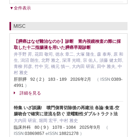
▼全件表示
MISC
【膵癌はなぜ難治なのか】診断 胃内視鏡検査の際に採
取した十二指腸液を用いた膵癌早期診断
井手野 昇, 花田 敬司, 徳永 章二, 大塚 隆生, 森 泰寿, 原 和
生, 潟沼 朗生, 北野 雅之, 深澤 光晴, 宗 佑人, 須藤 健太郎,
青柳 邦彦, 竹中 完, 橋元 慎一, 大内田 研宙, 田中 雅夫, 中
村 雅史
肝胆膵 92 ( 2 ) 183 - 189 2026年2月
（
ISSN:
0389-
4991
）
詳細を見る
特集 いざ談議! 噴門側胃切除後の再建法 各論:食道-空
腸吻合で確実に逆流を防ぐ 逆蠕動性ダブルトラクト法
大内田 研宙, 堀岡 宏平, 中村 雅史
臨床外科 80 ( 9 ) 1078 - 1084 2025年9月
（
ISSN:
03869857
eISSN:
18821278
）