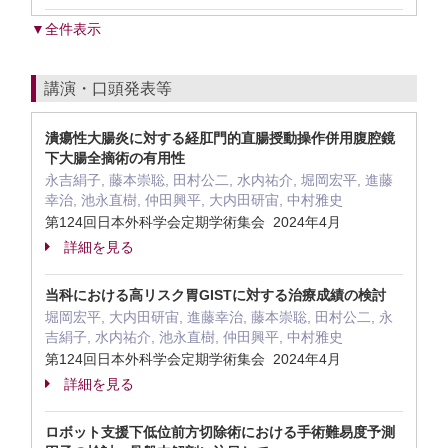
▼全件表示
講演・口頭発表等
潰瘍性大腸炎に対する経肛門的直腸授動操作併用腹腔鏡
下大腸全摘術の有用性
永吉絹子, 藤本崇聡, 田村公二, 水内祐介, 堀岡宏平, 進藤
幸治, 池永直樹, 仲田興平, 大内田研宙, 中村雅史
第124回日本外科学会定期学術集会 2024年4月
詳細を見る
当科における高リスク胃GISTに対する治療成績の検討
堀岡宏平, 大内田研宙, 進藤幸治, 藤本崇聡, 田村公二, 永
吉絹子, 水内祐介, 池永直樹, 仲田興平, 中村雅史
第124回日本外科学会定期学術集会 2024年4月
詳細を見る
ロボット支援下低位前方切除術における手術難易度予測