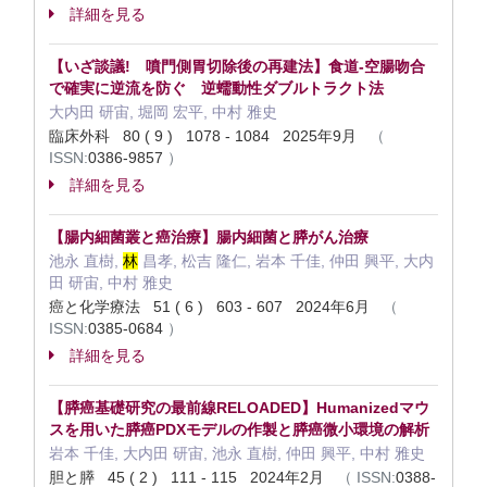
詳細を見る
【いざ談議! 噴門側胃切除後の再建法】食道-空腸吻合
で確実に逆流を防ぐ 逆蠕動性ダブルトラクト法
大内田 研宙, 堀岡 宏平, 中村 雅史
臨床外科 80 ( 9 ) 1078 - 1084 2025年9月
（
ISSN:
0386-9857
）
詳細を見る
【腸内細菌叢と癌治療】腸内細菌と膵がん治療
池永 直樹,
林
昌孝, 松吉 隆仁, 岩本 千佳, 仲田 興平, 大内
田 研宙, 中村 雅史
癌と化学療法 51 ( 6 ) 603 - 607 2024年6月
（
ISSN:
0385-0684
）
詳細を見る
【膵癌基礎研究の最前線RELOADED】Humanizedマウ
スを用いた膵癌PDXモデルの作製と膵癌微小環境の解析
岩本 千佳, 大内田 研宙, 池永 直樹, 仲田 興平, 中村 雅史
胆と膵 45 ( 2 ) 111 - 115 2024年2月
（
ISSN:
0388-