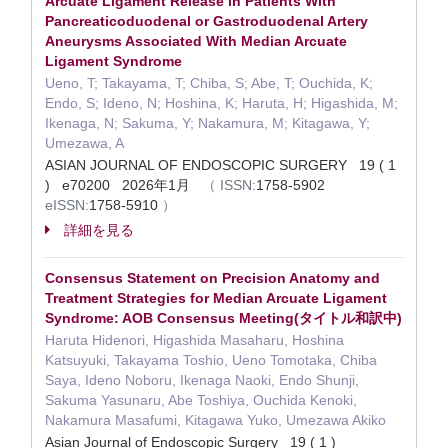
Arcuate Ligament Release in Patients With
Pancreaticoduodenal or Gastroduodenal Artery
Aneurysms Associated With Median Arcuate
Ligament Syndrome
Ueno, T; Takayama, T; Chiba, S; Abe, T; Ouchida, K;
Endo, S; Ideno, N; Hoshina, K; Haruta, H; Higashida, M;
Ikenaga, N; Sakuma, Y; Nakamura, M; Kitagawa, Y;
Umezawa, A
ASIAN JOURNAL OF ENDOSCOPIC SURGERY 19 ( 1
) e70200 2026年1月
（
ISSN:
1758-5902
eISSN:
1758-5910
）
詳細を見る
Consensus Statement on Precision Anatomy and
Treatment Strategies for Median Arcuate Ligament
Syndrome: AOB Consensus Meeting(タイトル和訳中)
Haruta Hidenori, Higashida Masaharu, Hoshina
Katsuyuki, Takayama Toshio, Ueno Tomotaka, Chiba
Saya, Ideno Noboru, Ikenaga Naoki, Endo Shunji,
Sakuma Yasunaru, Abe Toshiya, Ouchida Kenoki,
Nakamura Masafumi, Kitagawa Yuko, Umezawa Akiko
Asian Journal of Endoscopic Surgery 19 ( 1 )