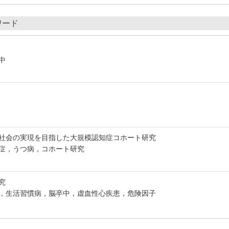
ワード
中
社会の実現を目指した大規模認知症コホート研究
症，うつ病，コホート研究
究
，生活習慣病，脳卒中，虚血性心疾患，危険因子