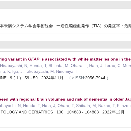
3回日本未病システム学会学術総会 一過性脳虚血発作（TIA）の発症率・
ing variant in
GFAP
is associated with white matter lesions in th
Hirabayashi, N; Honda, T; Shibata, M; Ohara, T; Hata, J; Terao, C; Mom
a, K; Iga, J; Takebayashi, M; Ninomiya, T
INE 9 ( 1 ) 59 - 59 2024年11月
（
eISSN:
2056-7944
）
speed with regional brain volumes and risk of dementia in older 
irabayashi, N; Honda, T; Hata, J; Ohara, T; Shibata, M; Nakao, T; Kitaz
NTOLOGY AND GERIATRICS 106 104883 - 104883 2022年12月