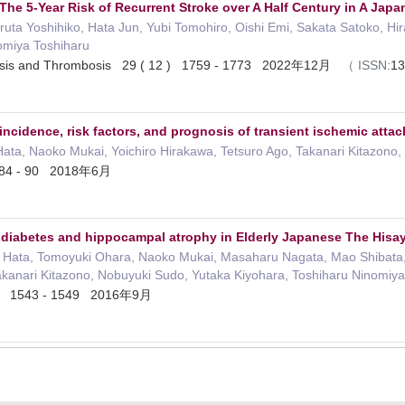
The 5-Year Risk of Recurrent Stroke over A Half Century in A J
ruta Yoshihiko, Hata Jun, Yubi Tomohiro, Oishi Emi, Sakata Satoko, Hi
omiya Toshiharu
erosis and Thrombosis 29 ( 12 ) 1759 - 1773 2022年12月
（
ISSN:
1
 incidence, risk factors, and prognosis of transient ischemic att
Hata, Naoko Mukai, Yoichiro Hirakawa, Tetsuro Ago, Takanari Kitazono
 84 - 90 2018年6月
diabetes and hippocampal atrophy in Elderly Japanese The Hisa
n Hata, Tomoyuki Ohara, Naoko Mukai, Masaharu Nagata, Mao Shibata, 
akanari Kitazono, Nobuyuki Sudo, Yutaka Kiyohara, Toshiharu Ninomiya
9 ) 1543 - 1549 2016年9月