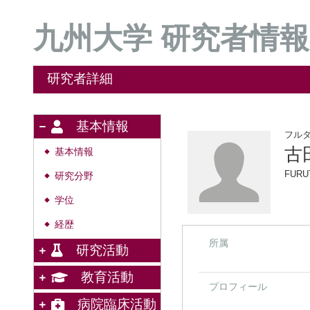
九州大学 研究者情報
研究者詳細
基本情報
フル
古
基本情報
◆
FURU
研究分野
◆
学位
◆
経歴
◆
所属
研究活動
教育活動
プロフィール
病院臨床活動