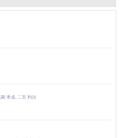
北園 孝成, 二宮 利治