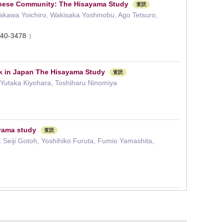
apanese Community: The Hisayama Study
査読
rakawa Yoichiro, Wakisaka Yoshinobu, Ago Tetsuro,
340-3478
）
ack in Japan The Hisayama Study
査読
, Yutaka Kiyohara, Toshiharu Ninomiya
yama study
査読
Seiji Gotoh, Yoshihiko Furuta, Fumio Yamashita,