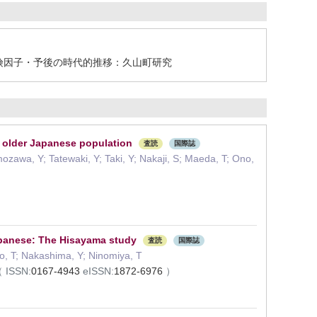
危険因子・予後の時代的推移：久山町研究
e older Japanese population
査読
国際誌
ozawa, Y; Tatewaki, Y; Taki, Y; Nakaji, S; Maeda, T; Ono,
Japanese: The Hisayama study
査読
国際誌
ono, T; Nakashima, Y; Ninomiya, T
（
ISSN:
0167-4943
eISSN:
1872-6976
）