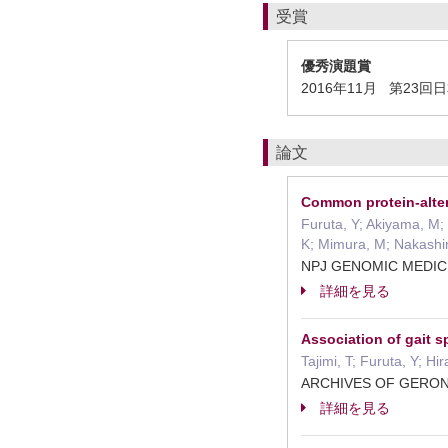
受賞
優秀演題賞
2016年11月 第2
論文
Common protein-alter
Furuta, Y; Akiyama, M; 
K; Mimura, M; Nakashim
NPJ GENOMIC MEDIC
詳細を見る
Association of gait 
Tajimi, T; Furuta, Y; H
ARCHIVES OF GERO
詳細を見る