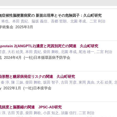
無症候性脳梗塞病変の 新規出現率とその危険因子：久山町研究
 将也、本田 貴紀、脇坂 義信、吾郷 哲朗、北園 孝成、二宮 利治
術集会 2025年3月
like protein 2(ANGPTL2)濃度と死因別死亡の関連 久山町研究
芳彦, 大石 絵美, 本田 貴紀, 柴田 舞欧, 北園 孝成, 尾池 雄一, 二宮 利治
2024年4月 (一社)日本循環器病予防学会
勤形態と糖尿病発症リスクの関連 久山町研究
秦 淳, 陳 三妹, 柴田 舞欧, 坂田 智子, 古田 芳彦, 東岡 真由, 大石 絵美, 
iology 2022年1月 (一社)日本疫学会
頻度と脳萎縮の関連 JPSC-AD研究
 淳, 古田 芳彦, 柴田 舞欧, 小原 知之, 須藤 信行, 二宮 利治