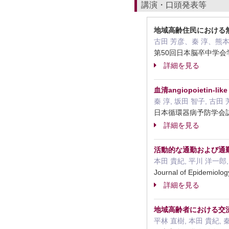
講演・口頭発表等
地域高齢住民における
古田 芳彦、秦 淳、熊本
第50回日本脳卒中学会学
詳細を見る
血清angiopoietin-
秦 淳, 坂田 智子, 古田 
日本循環器病予防学会誌 
詳細を見る
活動的な通勤および通
本田 貴紀, 平川 洋一郎, 
Journal of Epidem
詳細を見る
地域高齢者における交流
平林 直樹, 本田 貴紀, 秦