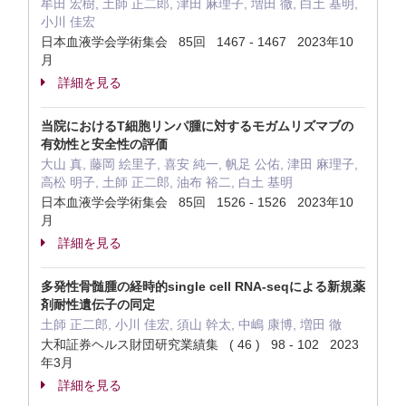
牟田 宏樹, 土師 正二郎, 津田 麻理子, 増田 徹, 白土 基明,
小川 佳宏
日本血液学会学術集会 85回 1467 - 1467 2023年10
月
詳細を見る
当院におけるT細胞リンパ腫に対するモガムリズマブの
有効性と安全性の評価
大山 真, 藤岡 絵里子, 喜安 純一, 帆足 公佑, 津田 麻理子,
高松 明子, 土師 正二郎, 油布 裕二, 白土 基明
日本血液学会学術集会 85回 1526 - 1526 2023年10
月
詳細を見る
多発性骨髄腫の経時的single cell RNA-seqによる新規薬
剤耐性遺伝子の同定
土師 正二郎, 小川 佳宏, 須山 幹太, 中嶋 康博, 増田 徹
大和証券ヘルス財団研究業績集 ( 46 ) 98 - 102 2023
年3月
詳細を見る