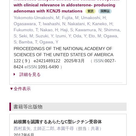
with clinical relevance in aldosterone- producing
adenomas with KCNJ5 mutations
査読
国際誌
Yokomoto-Umakoshi, M; Fujita, M; Umakoshi, H;
Ogasawara, T; Iwahashi, N; Nakatani, K; Kaneko, H;
Fukumoto, T; Nakao, H; Haji, S; Kawamura, N; Shimma,
S; Seki, M; Suzuki, Y; Izumi, Y; Oda, Y; Eto, M; Ogawa,
S; Bamba, T; Ogawa, Y
PROCEEDINGS OF THE NATIONAL ACADEMY OF
SCIENCES OF THE UNITED STATES OF AMERICA
122 ( 9 ) e2421489122 2025年3月
（
ISSN:
0027-
8424
eISSN:
1091-6490
）
詳細を見る
▼全件表示
書籍等出版物
結核菌を認識するあらたなC型レクチン受容体
西村直矢, 土師正二郎, 本園千尋（
担当：
共著）
2017年6月