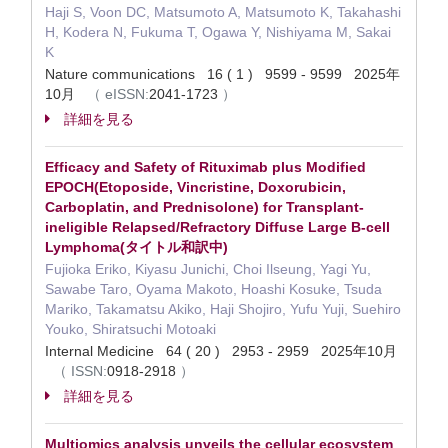
Haji S, Voon DC, Matsumoto A, Matsumoto K, Takahashi
H, Kodera N, Fukuma T, Ogawa Y, Nishiyama M, Sakai
K
Nature communications 16 ( 1 ) 9599 - 9599 2025年
10月
（
eISSN:
2041-1723
）
詳細を見る
Efficacy and Safety of Rituximab plus Modified
EPOCH(Etoposide, Vincristine, Doxorubicin,
Carboplatin, and Prednisolone) for Transplant-
ineligible Relapsed/Refractory Diffuse Large B-cell
Lymphoma(タイトル和訳中)
Fujioka Eriko, Kiyasu Junichi, Choi Ilseung, Yagi Yu,
Sawabe Taro, Oyama Makoto, Hoashi Kosuke, Tsuda
Mariko, Takamatsu Akiko, Haji Shojiro, Yufu Yuji, Suehiro
Youko, Shiratsuchi Motoaki
Internal Medicine 64 ( 20 ) 2953 - 2959 2025年10月
（
ISSN:
0918-2918
）
詳細を見る
Multiomics analysis unveils the cellular ecosystem