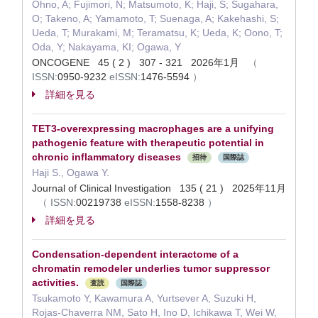
Ohno, A; Fujimori, N; Matsumoto, K; Haji, S; Sugahara,
O; Takeno, A; Yamamoto, T; Suenaga, A; Kakehashi, S;
Ueda, T; Murakami, M; Teramatsu, K; Ueda, K; Oono, T;
Oda, Y; Nakayama, KI; Ogawa, Y
ONCOGENE 45 ( 2 ) 307 - 321 2026年1月
（
ISSN:
0950-9232
eISSN:
1476-5594
）
詳細を見る
TET3-overexpressing macrophages are a unifying
pathogenic feature with therapeutic potential in
chronic inflammatory diseases
招待
国際誌
Haji S., Ogawa Y.
Journal of Clinical Investigation 135 ( 21 ) 2025年11月
（
ISSN:
00219738
eISSN:
1558-8238
）
詳細を見る
Condensation-dependent interactome of a
chromatin remodeler underlies tumor suppressor
activities.
査読
国際誌
Tsukamoto Y, Kawamura A, Yurtsever A, Suzuki H,
Rojas-Chaverra NM, Sato H, Ino D, Ichikawa T, Wei W,