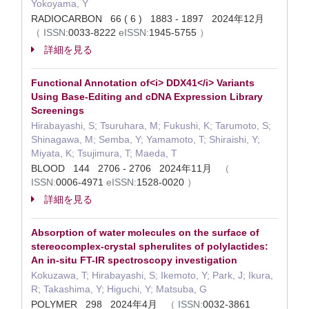
Yokoyama, Y
RADIOCARBON 66 ( 6 ) 1883 - 1897 2024年12月
（
ISSN:
0033-8222
eISSN:
1945-5755
）
詳細を見る
Functional Annotation of<i> DDX41</i> Variants
Using Base-Editing and cDNA Expression Library
Screenings
Hirabayashi, S; Tsuruhara, M; Fukushi, K; Tarumoto, S;
Shinagawa, M; Semba, Y; Yamamoto, T; Shiraishi, Y;
Miyata, K; Tsujimura, T; Maeda, T
BLOOD 144 2706 - 2706 2024年11月
（
ISSN:
0006-4971
eISSN:
1528-0020
）
詳細を見る
Absorption of water molecules on the surface of
stereocomplex-crystal spherulites of polylactides:
An in-situ FT-IR spectroscopy investigation
Kokuzawa, T; Hirabayashi, S; Ikemoto, Y; Park, J; Ikura,
R; Takashima, Y; Higuchi, Y; Matsuba, G
POLYMER 298 2024年4月
（
ISSN:
0032-3861