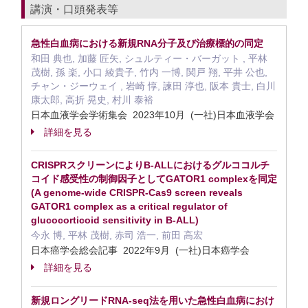
講演・口頭発表等
急性白血病における新規RNA分子及び治療標的の同定
和田 典也, 加藤 匠矢, シュルティー・バーガット , 平林
茂樹, 孫 楽, 小口 綾貴子, 竹内 一博, 関戸 翔, 平井 公也,
チャン・ジーウェイ , 岩崎 惇, 諫田 淳也, 阪本 貴士, 白川
康太郎, 高折 晃史, 村川 泰裕
日本血液学会学術集会 2023年10月 (一社)日本血液学会
詳細を見る
CRISPRスクリーンによりB-ALLにおけるグルココルチ
コイド感受性の制御因子としてGATOR1 complexを同定
(A genome-wide CRISPR-Cas9 screen reveals
GATOR1 complex as a critical regulator of
glucocorticoid sensitivity in B-ALL)
今永 博, 平林 茂樹, 赤司 浩一, 前田 高宏
日本癌学会総会記事 2022年9月 (一社)日本癌学会
詳細を見る
新規ロングリードRNA-seq法を用いた急性白血病におけ