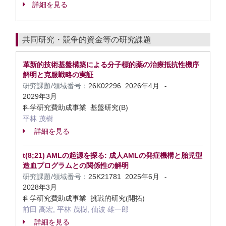
詳細を見る
共同研究・競争的資金等の研究課題
革新的技術基盤構築による分子標的薬の治療抵抗性機序
解明と克服戦略の実証
研究課題/領域番号：
26K02296
2026年4月
-
2029年3月
科学研究費助成事業 基盤研究(B)
平林 茂樹
詳細を見る
t(8;21) AMLの起源を探る: 成人AMLの発症機構と胎児型
造血プログラムとの関係性の解明
研究課題/領域番号：
25K21781
2025年6月
-
2028年3月
科学研究費助成事業 挑戦的研究(開拓)
前田 高宏, 平林 茂樹, 仙波 雄一郎
詳細を見る