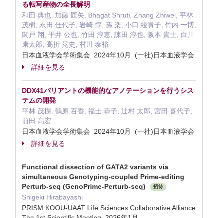
る転写産物の全長解明
和田 典也, 加藤 匠矢, Bhagat Shruti, Zhang Zhiwei, 平林
茂樹, 永田 佳代子, 岩崎 惇, 孫 楽, 小口 綾貴子, 竹内 一博,
関戸 翔, 平井 公也, 竹田 淳恵, 諫田 淳也, 阪本 貴士, 白川
康太郎, 高折 晃史, 村川 泰裕
日本血液学会学術集会 2024年10月 (一社)日本血液学会
詳細を見る
DDX41バリアントの機能的なアノテーションを行うシス
テムの開発
平林 茂樹, 鶴原 百香, 福士 恭子, 辻村 太郎, 宮田 喜代子,
前田 高宏
日本血液学会学術集会 2024年10月 (一社)日本血液学会
詳細を見る
Functional dissection of GATA2 variants via
simultaneous Genotyping-coupled Prime-editing
Perturb-seq (GenoPrime-Perturb-seq)
招待
Shigeki Hirabayashi
PRISM KOOU-UAAT Life Sciences Collaborative Alliance
The 1st Scientific Meeting 2026年1月