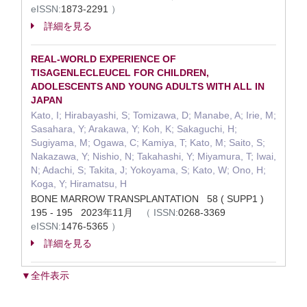
eISSN:
1873-2291
）
詳細を見る
REAL-WORLD EXPERIENCE OF
TISAGENLECLEUCEL FOR CHILDREN,
ADOLESCENTS AND YOUNG ADULTS WITH ALL IN
JAPAN
Kato, I; Hirabayashi, S; Tomizawa, D; Manabe, A; Irie, M;
Sasahara, Y; Arakawa, Y; Koh, K; Sakaguchi, H;
Sugiyama, M; Ogawa, C; Kamiya, T; Kato, M; Saito, S;
Nakazawa, Y; Nishio, N; Takahashi, Y; Miyamura, T; Iwai,
N; Adachi, S; Takita, J; Yokoyama, S; Kato, W; Ono, H;
Koga, Y; Hiramatsu, H
BONE MARROW TRANSPLANTATION 58 ( SUPP1 )
195 - 195 2023年11月
（
ISSN:
0268-3369
eISSN:
1476-5365
）
詳細を見る
▼全件表示