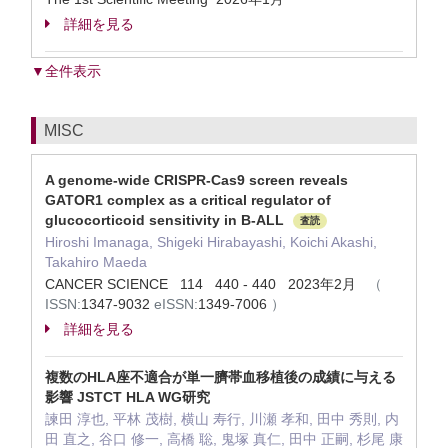
詳細を見る
▼全件表示
MISC
A genome-wide CRISPR-Cas9 screen reveals
GATOR1 complex as a critical regulator of
glucocorticoid sensitivity in B-ALL
査読
Hiroshi Imanaga, Shigeki Hirabayashi, Koichi Akashi,
Takahiro Maeda
CANCER SCIENCE 114 440 - 440 2023年2月
（
ISSN:
1347-9032
eISSN:
1349-7006
）
詳細を見る
複数のHLA座不適合が単一臍帯血移植後の成績に与える
影響 JSTCT HLA WG研究
諫田 淳也, 平林 茂樹, 横山 寿行, 川瀬 孝和, 田中 秀則, 内
田 直之, 谷口 修一, 高橋 聡, 鬼塚 真仁, 田中 正嗣, 杉尾 康