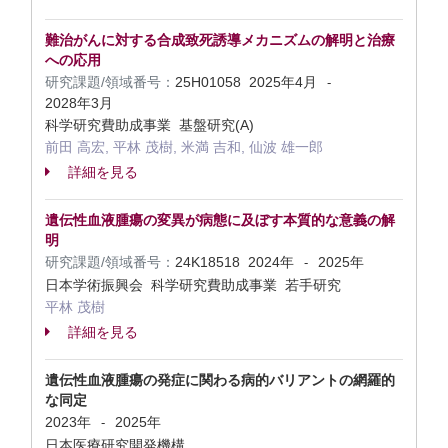
難治がんに対する合成致死誘導メカニズムの解明と治療
への応用
研究課題/領域番号：
25H01058
2025年4月
-
2028年3月
科学研究費助成事業 基盤研究(A)
前田 高宏, 平林 茂樹, 米満 吉和, 仙波 雄一郎
詳細を見る
遺伝性血液腫瘍の変異が病態に及ぼす本質的な意義の解
明
研究課題/領域番号：
24K18518
2024年
2025年
-
日本学術振興会 科学研究費助成事業 若手研究
平林 茂樹
詳細を見る
遺伝性血液腫瘍の発症に関わる病的バリアントの網羅的
な同定
2023年
2025年
-
日本医療研究開発機構