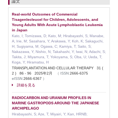
論文
Real-world Outcomes of Commercial
Tisagenlecleucel for Children, Adolescents, and
Young Adults With Acute Lymphoblastic Leukemia
in Japan
Kato, I; Tomizawa, D; Kato, M; Hirabayashi, S; Manabe,
A; Irie, M; Sasahara, Y; Arakawa, Y; Koh, K; Sakaguchi,
H; Sugiyama, M; Ogawa, C; Kamiya, T; Saito, S;
Nakazawa, Y; Nishio, N; Takahashi, Y; Iwai, N; Adachi, S;
Takita, J; Miyamura, T; Yokoyama, S; Oba, U; Ueda, T;
Koga, Y; Hiramatsu, H
TRANSPLANTATION AND CELLULAR THERAPY 31 (
2 ) 86 - 96 2025年2月
（
ISSN:
2666-6375
eISSN:
2666-6367
）
詳細を見る
RADIOCARBON AND URANIUM PROFILES IN
MARINE GASTROPODS AROUND THE JAPANESE
ARCHIPELAGO
Hirabayashi, S; Aze, T; Miyairi, Y; Kan, HRNB;