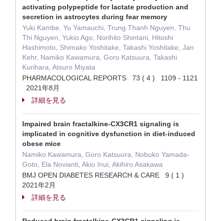
activating polypeptide for lactate production and
secretion in astrocytes during fear memory
Yuki Kambe, Yu Yamauchi, Trung Thanh Nguyen, Thu
Thi Nguyen, Yukio Ago, Norihito Shintani, Hitoshi
Hashimoto, Shimako Yoshitake, Takashi Yoshitake, Jan
Kehr, Namiko Kawamura, Goro Katsuura, Takashi
Kurihara, Atsuro Miyata
PHARMACOLOGICAL REPORTS 73 ( 4 ) 1109 - 1121
2021年8月
詳細を見る
Impaired brain fractalkine-CX3CR1 signaling is
implicated in cognitive dysfunction in diet-induced
obese mice
Namiko Kawamura, Goro Katsuura, Nobuko Yamada-
Goto, Ela Novianti, Akio Inui, Akihiro Asakawa
BMJ OPEN DIABETES RESEARCH & CARE 9 ( 1 )
2021年2月
詳細を見る