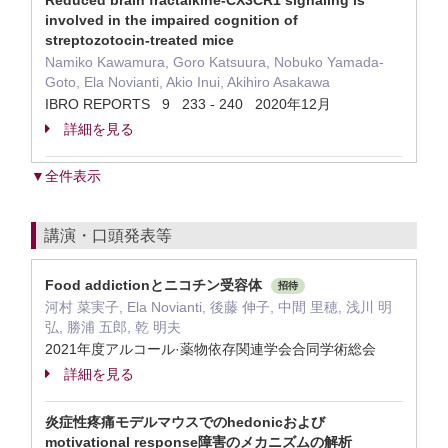
Reduced brain fractalkine-CX3CR1 signaling is
involved in the impaired cognition of
streptozotocin-treated mice
Namiko Kawamura, Goro Katsuura, Nobuko Yamada-
Goto, Ela Novianti, Akio Inui, Akihiro Asakawa
IBRO REPORTS 9 233 - 240 2020年12月
詳細を見る
▼全件表示
講演・口頭発表等
Food addictionとニコチン受容体
招待
河村 菜実子, Ela Novianti, 後藤 伸子, 中間 里穂, 浅川 明
弘, 勝浦 五郎, 乾 明夫
2021年度アルコール·薬物依存関連学会合同学術総会
詳細を見る
炎症性疼痛モデルマウスでのhedonicおよび
motivational response障害のメカニズムの解析