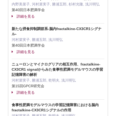
内野美菜子, 河村菜実子, 勝浦五郎, 杉村光隆, 浅川明弘
第40回日本肥満学会
詳細を見る
新たな摂食抑制調節系-脳内fractalkine-CX3CR1シグナ
ル-
河村菜実子, 勝浦五郎, 浅川明弘
第40回日本肥満学会
詳細を見る
ニューロンとマイクログリアの相互作用、fractalkine-
CX3CR1 signalからみた食事性肥満モデルマウスの学習
記憶障害の解析
河村菜実子, 勝浦五郎, 乾明夫, 浅川明弘
第15回GPCR研究会
詳細を見る
食事性肥満モデルマウスの学習記憶障害における脳内
fractalkine-CX3CR1シグナルの作用
河村菜実子, 勝浦五郎, 乾明夫, 浅川明弘