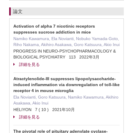
論文
Activation of alpha 7 nicotinic receptors
suppresses sucrose addiction in mice
Namiko Kawamura, Ela Novianti, Nobuko Yamada-Goto,
Riho Nakama, Akihiro Asakawa, Goro Katsuura, Akio Inui
PROGRESS IN NEURO-PSYCHOPHARMACOLOGY &
BIOLOGICAL PSYCHIATRY 113 2022年3月
詳細を見る
Atractylenolide-III suppresses lipopolysaccharide-
induced inflammation via downregulation of toll-like
receptor 4 in mouse microglia
Ela Novianti, Goro Katsuura, Namiko Kawamura, Akihiro
Asakawa, Akio Inui
HELIYON 7 ( 10 ) 2021年10月
詳細を見る
The pivotal role of pituitary adenylate cyclase-