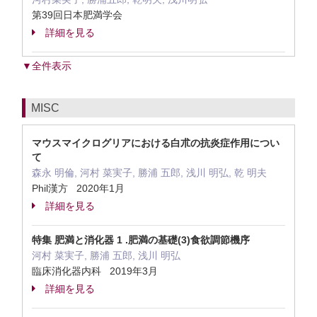
第39回日本肥満学会
詳細を見る
▼全件表示
MISC
マウスマイクログリアにおける白朮の抗炎症作用につい
て
森永 明倫, 河村 菜実子, 勝浦 五郎, 浅川 明弘, 乾 明夫
Phil漢方 2020年1月
詳細を見る
特集 肥満と消化器 1 .肥満の基礎(3)食欲調節機序
河村 菜実子, 勝浦 五郎, 浅川 明弘
臨床消化器内科 2019年3月
詳細を見る