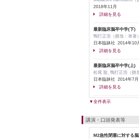
2018年11月
詳細を見る
最新臨床脳卒中学(下)
鴨打正浩（
担当：
単著
日本臨牀社 2014年10
詳細を見る
最新臨床脳卒中学(上
松尾 龍, 鴨打正浩（
担
日本臨牀社 2014年7
詳細を見る
▼全件表示
講演・口頭発表等
M2急性閉塞に対する脳血管