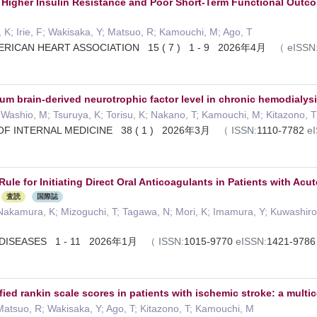
Higher Insulin Resistance and Poor Short-Term Functional Outco
 K; Irie, F; Wakisaka, Y; Matsuo, R; Kamouchi, M; Ago, T
ERICAN HEART ASSOCIATION 15 ( 7 ) 1 - 9 2026年4月
（
eISSN
rum brain-derived neurotrophic factor level in chronic hemodialysi
; Washio, M; Tsuruya, K; Torisu, K; Nakano, T; Kamouchi, M; Kitazono, T
OF INTERNAL MEDICINE 38 ( 1 ) 2026年3月
（
ISSN:
1110-7782
e
 Rule for Initiating Direct Oral Anticoagulants in Patients with A
査読
国際誌
Nakamura, K; Mizoguchi, T; Tagawa, N; Mori, K; Imamura, Y; Kuwashiro,
DISEASES 1 - 11 2026年1月
（
ISSN:
1015-9770
eISSN:
1421-978
fied rankin scale scores in patients with ischemic stroke: a multi
 Matsuo, R; Wakisaka, Y; Ago, T; Kitazono, T; Kamouchi, M