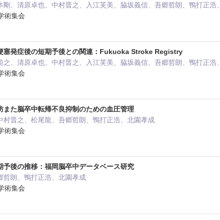
本剛、清原卓也、中村晋之、入江芙美、脇坂義信、吾郷哲朗、鴨打正浩
会学術集会
症後の短期予後との関連：Fukuoka Stroke Registry
範之、清原卓也、中村晋之、入江芙美、脇坂義信、吾郷哲朗、鴨打正浩
会学術集会
防また脳卒中転帰不良抑制のための血圧管理
中村晋之、松尾龍、吾郷哲朗、鴨打正浩、北園孝成
会学術集会
期予後の推移：福岡脳卒中データベース研究
郷哲朗、鴨打正浩、北園孝成
会学術集会