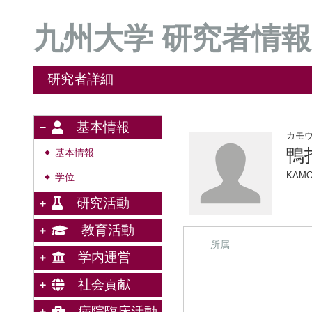
九州大学 研究者情報
研究者詳細
基本情報
カモ
鴨
基本情報
◆
KAMO
学位
◆
研究活動
教育活動
所属
学内運営
社会貢献
病院臨床活動