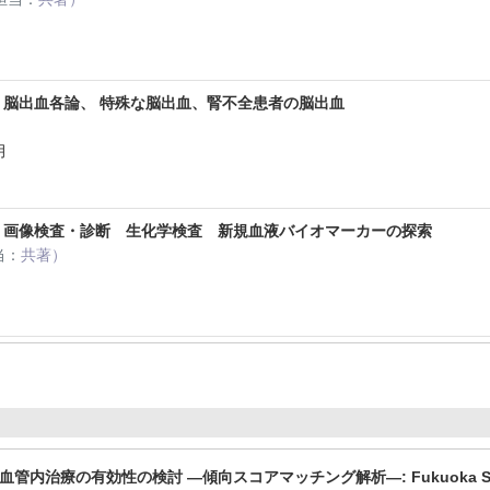
 脳出血各論、 特殊な脳出血、腎不全患者の脳出血
）
月
) 画像検査・診断 生化学検査 新規血液バイオマーカーの探索
当：
共著）
月
内治療の有効性の検討 ―傾向スコアマッチング解析―: Fukuoka Stroke