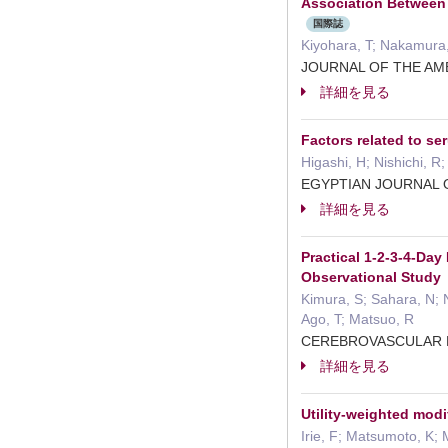
Association Between 
国際誌
Kiyohara, T; Nakamura,
JOURNAL OF THE AM
詳細を見る
Factors related to se
Higashi, H; Nishichi, R
EGYPTIAN JOURNAL 
詳細を見る
Practical 1-2-3-4-Day
Observational Study
Kimura, S; Sahara, N; 
Ago, T; Matsuo, R
CEREBROVASCULAR 
詳細を見る
Utility-weighted modi
Irie, F; Matsumoto, K;