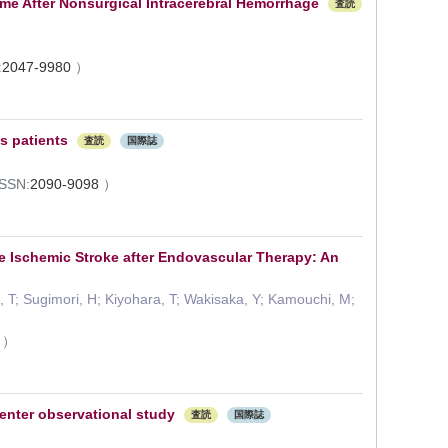
me After Nonsurgical Intracerebral Hemorrhage
査読
:
2047-9980
）
s patients
査読
国際誌
ISSN:
2090-9098
）
cute Ischemic Stroke after Endovascular Therapy: An
 T; Sugimori, H; Kiyohara, T; Wakisaka, Y; Kamouchi, M;
6
）
center observational study
査読
国際誌