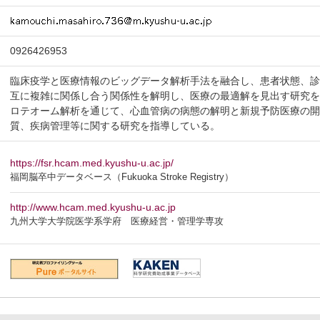
0926426953
臨床疫学と医療情報のビッグデータ解析手法を融合し、患者状態、診
互に複雑に関係し合う関係性を解明し、医療の最適解を見出す研究
ロテオーム解析を通じて、心血管病の病態の解明と新規予防医療の
質、疾病管理等に関する研究を指導している。
https://fsr.hcam.med.kyushu-u.ac.jp/
福岡脳卒中データベース（Fukuoka Stroke Registry）
http://www.hcam.med.kyushu-u.ac.jp
九州大学大学院医学系学府 医療経営・管理学専攻