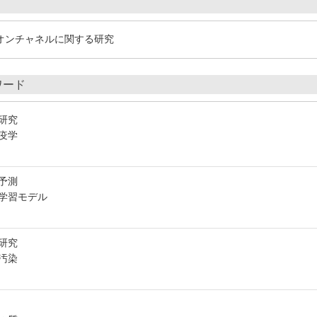
オンチャネルに関する研究
ワード
研究
疫学
予測
学習モデル
研究
汚染