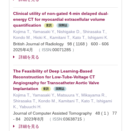
Clinical utility of non-gated 4-min delayed dual-
energy CT for myocardial extracellular volume
quantification
査読
国際誌
Kojima T., Yamasaki Y., Nishigake D., Shirasaka T.,
Kondo M., Hioki K., Kamitani T., Kato T., Ishigami K.
British Journal of Radiology 98 ( 1168 ) 600 - 606
2025年4月
（
ISSN:
00071285
）
詳細を見る
The Feasibility of Deep Learning-Based
Reconstruction for Low-Tube-Voltage CT
Angiography for Transcatheter Aortic Valve
Implantation
査読
国際誌
Kojima T., Yamasaki Y., Matsuura Y., Mikayama R.,
Shirasaka T., Kondo M., Kamitani T., Kato T., Ishigami
K., Yabuuchi H.
Journal of Computer Assisted Tomography 48 ( 1 ) 77
- 84 2023年8月
（
ISSN:
03638715
）
詳細を見る