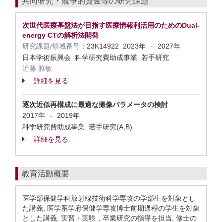
共同研究・競争的資金等の研究課題
次世代医療基盤法が目指す医療情報利活用のためのDual-
energy CTの解析法開発
研究課題/領域番号：
23K14922
2023年
2027年
-
日本学術振興会 科学研究費助成事業 若手研究
近藤 雅敏
詳細を見る
逐次近似再構成に最適な撮像パラメータの検討
2017年
2019年
-
科学研究費助成事業 若手研究(A,B)
詳細を見る
教育活動概要
医学部保健学科放射線技術科学専攻の学部生を対象とし
た講義, 医学系学府保健学専攻博士前期過程の学生を対象
とした講義, 実習・実験，卒業研究の指導を担当, 修士の