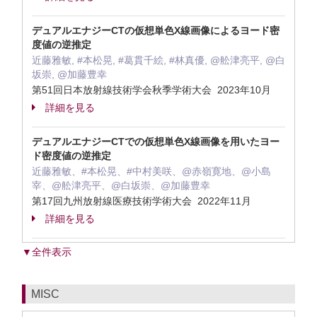
デュアルエナジーCTの仮想単色X線画像によるヨード密
度値の逆推定
近藤雅敏, #本松晃, #葛貫千絵, #林真優, @舩津亮平, @白
坂崇, @加藤豊幸
第51回日本放射線技術学会秋季学術大会 2023年10月
詳細を見る
デュアルエナジーCTでの仮想単色X線画像を用いたヨー
ド密度値の逆推定
近藤雅敏、#本松晃、#中村美咲、@赤嶺寛地、@小島
宰、@舩津亮平、@白坂崇、@加藤豊幸
第17回九州放射線医療技術学術大会 2022年11月
詳細を見る
▼全件表示
MISC