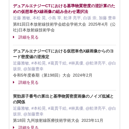
デュアルエナジーCTにおける基準物質密度の逆計算のた
めの仮想単色X線画像の組み合わせ選択法
近藤 雅敏, 本松 晃, 小島 宰, 舩津 亮平, 白坂 崇, 加藤 豊幸
第81回日本放射線技術学会総会学術大会 2025年4月 (公
社)日本放射線技術学会
詳細を見る
デュアルエナジーCTにおける仮想単色X線画像からのヨ
ード密度値の逆推定
近藤雅敏, #本松晃, #葛貫千絵, #林真優, @舩津亮平, @白
坂崇, @加藤豊幸
令和5年度春期（第198回）大会 2024年2月
詳細を見る
実効原子番号の算出と基準物質密度画像のノイズ低減と
の関係
近藤雅敏, #本松晃, #葛貫千絵, #林真優, @舩津亮平, @白
坂崇, @加藤豊幸
第18回 九州放射線医療技術学術大会 2023年11月
詳細を見る