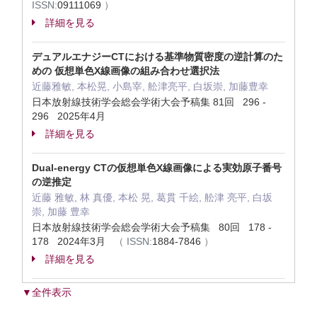
ISSN:
09111069
）
詳細を見る
デュアルエナジーCTにおける基準物質密度の逆計算のた
めの 仮想単色X線画像の組み合わせ選択法
近藤雅敏, 本松晃, 小島宰, 舩津亮平, 白坂崇, 加藤豊幸
日本放射線技術学会総会学術大会予稿集 81回 296 -
296 2025年4月
詳細を見る
Dual-energy CTの仮想単色X線画像による実効原子番号
の逆推定
近藤 雅敏, 林 真優, 本松 晃, 葛貫 千絵, 舩津 亮平, 白坂
崇, 加藤 豊幸
日本放射線技術学会総会学術大会予稿集 80回 178 -
178 2024年3月
（
ISSN:
1884-7846
）
詳細を見る
▼全件表示