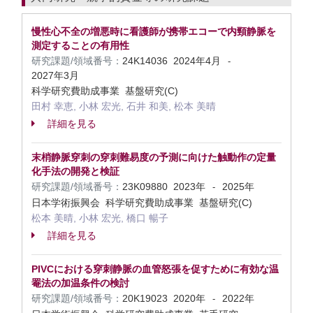
慢性心不全の増悪時に看護師が携帯エコーで内頸静脈を
測定することの有用性
研究課題/領域番号：
24K14036
2024年4月
-
2027年3月
科学研究費助成事業 基盤研究(C)
田村 幸恵, 小林 宏光, 石井 和美, 松本 美晴
詳細を見る
末梢静脈穿刺の穿刺難易度の予測に向けた触動作の定量
化手法の開発と検証
研究課題/領域番号：
23K09880
2023年
2025年
-
日本学術振興会 科学研究費助成事業 基盤研究(C)
松本 美晴, 小林 宏光, 橋口 暢子
詳細を見る
PIVCにおける穿刺静脈の血管怒張を促すために有効な温
罨法の加温条件の検討
研究課題/領域番号：
20K19023
2020年
2022年
-