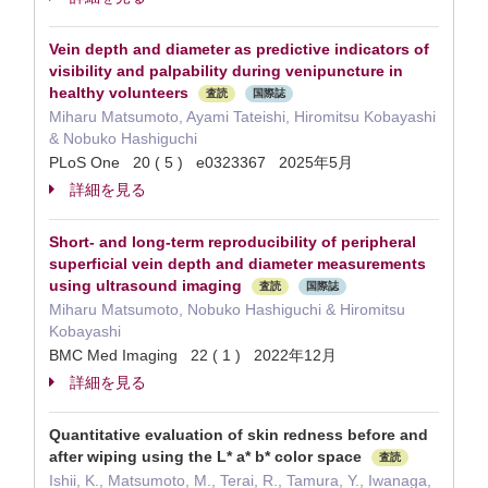
Vein depth and diameter as predictive indicators of
visibility and palpability during venipuncture in
healthy volunteers
査読
国際誌
Miharu Matsumoto, Ayami Tateishi, Hiromitsu Kobayashi
& Nobuko Hashiguchi
PLoS One 20 ( 5 ) e0323367 2025年5月
詳細を見る
Short- and long-term reproducibility of peripheral
superficial vein depth and diameter measurements
using ultrasound imaging
査読
国際誌
Miharu Matsumoto, Nobuko Hashiguchi & Hiromitsu
Kobayashi
BMC Med Imaging 22 ( 1 ) 2022年12月
詳細を見る
Quantitative evaluation of skin redness before and
after wiping using the L* a* b* color space
査読
Ishii, K., Matsumoto, M., Terai, R., Tamura, Y., Iwanaga,