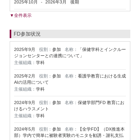
2025年10月
2026年3月
後期
-
▼全件表示
FD参加状況
2025年9月
役割：
参加
名称：
「保健学科とインクルー
ジョンセンターとの連携について」
主催組織：
学科
2025年2月
役割：
参加
名称：
看護学教育における生成
AIの活用について
主催組織：
学科
2024年9月
役割：
参加
名称：
保健学部門FD 教育にお
けるハラスメント
主催組織：
学科
2024年5月
役割：
参加
名称：
【全学FD】（DX推進本
部）学内で簡単に被験者実験のモニタを勧誘・謝礼支払