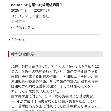
naHAp/SBを用いた歯周組織再生
2025年4月
2026年3月
-
サンメディカル株式会社
前田英史
詳細を見る
▼全件表示
教育活動概要
現在、外国人留学生6名、社会人大学院生2名を含めた12
名の大学院生の指導を行っており、歯の支持組織である
歯根膜を構成する細胞の特徴付けと組織工学を用いた歯
周組織再生療法の開発、そして歯の内部の組織である歯
髄組織の有効な保護材の開発、そして細胞の老化をテー
マとした研究に取り組んでいる。
歯学部学生に対しては、4年次の講義および基礎実習、5
－6年次の臨床予備実習ならびに臨床実習を担当してい
る。若手医局員を主に対象とした臨床教育カリキュラム