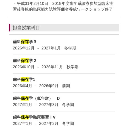
・平成31年2月10日 2018年度歯学系診療参加型臨床実
習後客観的臨床能力試験評価者養成ワークショップ修了
担当授業科目
歯科
保存
学３
2026年12月
2027年1月
冬学期
-
歯科
保存
学２
2026年10月
2026年11月
秋学期
-
歯科
保存
学1
2026年4月
2026年9月
前期
-
歯科
保存
学（低年次） D
2027年1月
2027年3月
冬学期
-
歯科
保存
学臨床実習ⅠV
2027年1月
2027年3月
冬学期
-