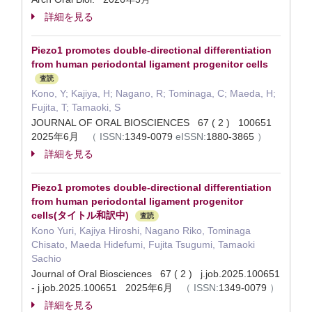
詳細を見る
Piezo1 promotes double-directional differentiation
from human periodontal ligament progenitor cells
査読
Kono, Y; Kajiya, H; Nagano, R; Tominaga, C; Maeda, H;
Fujita, T; Tamaoki, S
JOURNAL OF ORAL BIOSCIENCES 67 ( 2 ) 100651
2025年6月
（
ISSN:
1349-0079
eISSN:
1880-3865
）
詳細を見る
Piezo1 promotes double-directional differentiation
from human periodontal ligament progenitor
cells(タイトル和訳中)
査読
Kono Yuri, Kajiya Hiroshi, Nagano Riko, Tominaga
Chisato, Maeda Hidefumi, Fujita Tsugumi, Tamaoki
Sachio
Journal of Oral Biosciences 67 ( 2 ) j.job.2025.100651
- j.job.2025.100651 2025年6月
（
ISSN:
1349-0079
）
詳細を見る