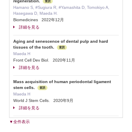
regeneration.
査読
Hamano S, #Sugiura R, #Yamashita D, Tomokiyo A,
Hasegawa D, Maeda H.
Biomedicines 2022年12月
詳細を見る
Aging and senescence of dental pulp and hard
tissues of the tooth.
査読
Maeda H
Front Cell Dev Biol. 2020年11月
詳細を見る
Mass acquisition of human periodontal ligament
stem cells.
査読
Maeda H
World J Stem Cells. 2020年9月
詳細を見る
▼全件表示