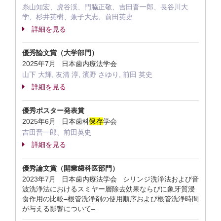
糸山知宏、虎谷渓、門脇正敬、吉田晋一郎、長谷川大
学、杉井英樹、兼子大志、前田英史
詳細を見る
優秀論文賞（大学部門）
2025年7月 日本歯内療法学会
山下 大輝, 友清 淳, 濱野 さゆり, 前田 英史
詳細を見る
優秀ポスター発表賞
2025年6月 日本歯科
保存
学会
吉田晋一郎、前田英史
詳細を見る
優秀論文賞（開業歯科医部門）
2023年7月 日本歯内療法学会 シリンジ洗浄法および音
波洗浄法におけるスミヤー層除去効果ならびに象牙質浸
食作用の比較–根管洗浄剤の使用順序および根管洗浄時間
が与える影響について–