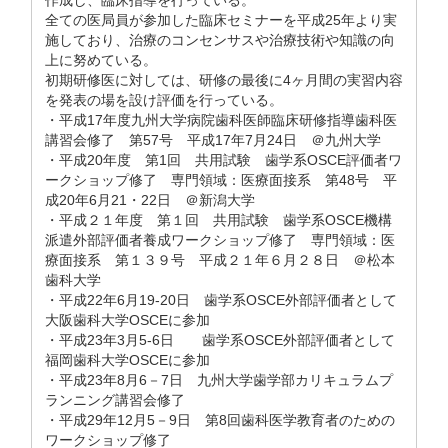
作成し、臨床指導を行っている。
全ての医局員が参加した臨床セミナーを平成25年より実
施しており、治療のコンセンサスや治療技術や知識の向
上に努めている。
初期研修医に対しては、研修の最後に4ヶ月間の実習内容
を発表の場を設け評価を行っている。
・平成17年度九州大学病院歯科医師臨床研修指導歯科医
講習会修了 第57号 平成17年7月24日 ＠九州大学
・平成20年度 第1回 共用試験 歯学系OSCE評価者ワ
ークショップ修了 専門領域：医療面接系 第48号 平
成20年6月21・22日 ＠新潟大学
・平成２１年度 第１回 共用試験 歯学系OSCE機構
派遣外部評価者養成ワークショップ修了 専門領域：医
療面接系 第１３９号 平成２１年６月２８日 ＠松本
歯科大学
・平成22年6月19-20日 歯学系OSCE外部評価者として
大阪歯科大学OSCEに参加
・平成23年3月5-6日 歯学系OSCE外部評価者として
福岡歯科大学OSCEに参加
・平成23年8月6－7日 九州大学歯学部カリキュラムプ
ランニング講習会修了
・平成29年12月5－9日 第8回歯科医学教育者のための
ワークショップ修了