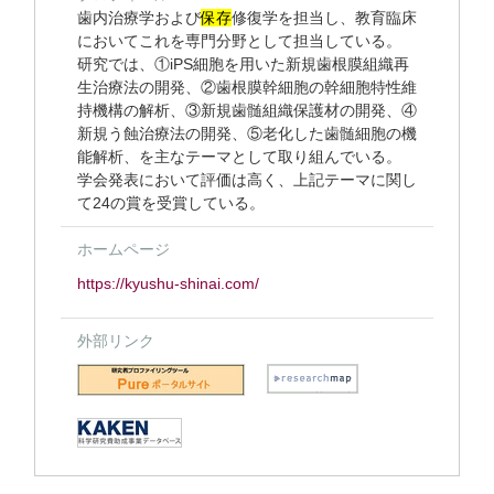
歯内治療学および
保存
修復学を担当し、教育臨床
においてこれを専門分野として担当している。
研究では、①iPS細胞を用いた新規歯根膜組織再
生治療法の開発、②歯根膜幹細胞の幹細胞特性維
持機構の解析、③新規歯髄組織保護材の開発、④
新規う蝕治療法の開発、⑤老化した歯髄細胞の機
能解析、を主なテーマとして取り組んでいる。
学会発表において評価は高く、上記テーマに関し
て24の賞を受賞している。
ホームページ
https://kyushu-shinai.com/
外部リンク