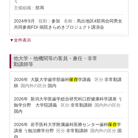
て
主催組織：
部局
2024年9月
役割：
参加
名称：
馬出地区4部局合同男女
共同参画FD/ 病院きらめきプロジェクト講演会
▼全件表示
他大学・他機関等の客員・兼任・非常
勤講師等
2026年 大阪大学歯学部歯科
保存
学講義
区分:
非常勤講
師
国内外の区分:
国内
2026年 新潟大学医歯学総合研究科口腔健康科学講座 う
蝕学分野 大学院講義
区分:
非常勤講師
国内外の区分:
国内
2026年 岩手医科大学附属歯科医療センター歯科
保存
学
講座 う蝕治療学分野
区分:
非常勤講師
国内外の区分:
国
内