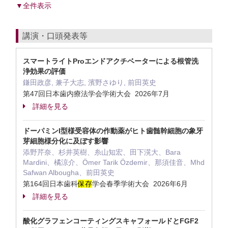
▼全件表示
講演・口頭発表等
スマートライトProエンドアクチベーターによる根管洗
浄効果の評価
鎌田政彦, 兼子大志, 濱野さゆり, 前田英史
第47回日本歯内療法学会学術大会 2026年7月
詳細を見る
ドーパミンI型様受容体の作動薬がヒト歯髄幹細胞の象牙
芽細胞様分化に及ぼす影響
添野芹奈、杉井英樹、糸山知宏、田下滉大、Bara
Mardini、橘涼介、Ömer Tarik Özdemir、那須佳音、Mhd
Safwan Albougha、前田英史
第164回日本歯科
保存
学会春季学術大会 2026年6月
詳細を見る
酸化グラフェンコーティングスキャフォールドとFGF2