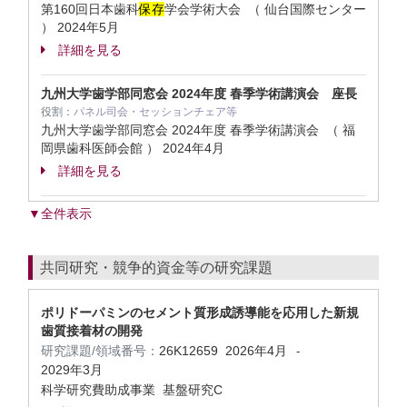
第160回日本歯科
保存
学会学術大会 （ 仙台国際センター
）
2024年5月
詳細を見る
九州大学歯学部同窓会 2024年度 春季学術講演会 座長
役割：
パネル司会・セッションチェア等
九州大学歯学部同窓会 2024年度 春季学術講演会 （ 福
岡県歯科医師会館 ）
2024年4月
詳細を見る
▼全件表示
共同研究・競争的資金等の研究課題
ポリドーパミンのセメント質形成誘導能を応用した新規
歯質接着材の開発
研究課題/領域番号：
26K12659
2026年4月
-
2029年3月
科学研究費助成事業 基盤研究C