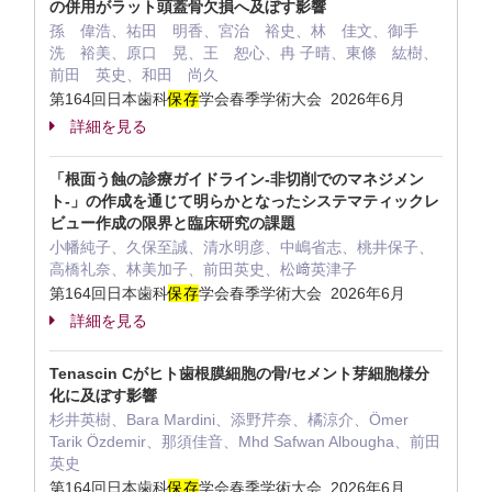
の併用がラット頭蓋骨欠損へ及ぼす影響
孫 偉浩、祐田 明香、宮治 裕史、林 佳文、御手
洗 裕美、原口 晃、王 恕心、冉 子晴、東條 紘樹、
前田 英史、和田 尚久
第164回日本歯科
保存
学会春季学術大会 2026年6月
詳細を見る
「根面う蝕の診療ガイドライン-非切削でのマネジメン
ト-」の作成を通じて明らかとなったシステマティックレ
ビュー作成の限界と臨床研究の課題
小幡純子、久保至誠、清水明彦、中嶋省志、桃井保子、
高橋礼奈、林美加子、前田英史、松﨑英津子
第164回日本歯科
保存
学会春季学術大会 2026年6月
詳細を見る
Tenascin Cがヒト歯根膜細胞の骨/セメント芽細胞様分
化に及ぼす影響
杉井英樹、Bara Mardini、添野芹奈、橘涼介、Ömer
Tarik Özdemir、那須佳音、Mhd Safwan Albougha、前田
英史
第164回日本歯科
保存
学会春季学術大会 2026年6月