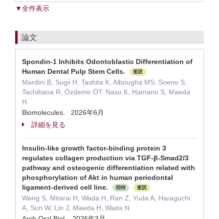
▼全件表示
論文
Spondin-1 Inhibits Odontoblastic Differentiation of
Human Dental Pulp Stem Cells.
査読
Mardini B, Sugii H, Tashita K, Albougha MS, Soeno S,
Tachibana R, Özdemir ÖT, Nasu K, Hamano S, Maeda
H.
Biomolecules. 2026年6月
詳細を見る
Insulin-like growth factor-binding protein 3
regulates collagen production via TGF-β-Smad2/3
pathway and osteogenic differentiation related with
phosphorylation of Akt in human periodontal
ligament-derived cell line.
招待
査読
Wang S, Mitarai H, Wada H, Ran Z, Yuda A, Haraguchi
A, Sun W, Lin J, Maeda H, Wada N.
Arch Oral Biol. 2026年3月