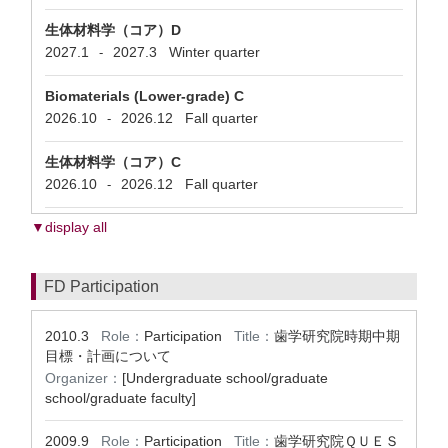
生体材料学（コア）D
2027.1
2027.3
Winter quarter
-
Biomaterials (Lower-grade) C
2026.10
2026.12
Fall quarter
-
生体材料学（コア）C
2026.10
2026.12
Fall quarter
-
▼display all
FD Participation
2010.3
Role：
Participation
Title：
歯学研究院時期中期
目標・計画について
Organizer：
[Undergraduate school/graduate
school/graduate faculty]
2009.9
Role：
Participation
Title：
歯学研究院ＱＵＥＳ