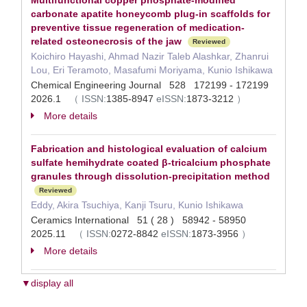
Multifunctional copper phosphate-modified
carbonate apatite honeycomb plug-in scaffolds for
preventive tissue regeneration of medication-
related osteonecrosis of the jaw
Reviewed
Koichiro Hayashi, Ahmad Nazir Taleb Alashkar, Zhanrui
Lou, Eri Teramoto, Masafumi Moriyama, Kunio Ishikawa
Chemical Engineering Journal 528 172199 - 172199
2026.1
（
ISSN:
1385-8947
eISSN:
1873-3212
）
More details
Fabrication and histological evaluation of calcium
sulfate hemihydrate coated β-tricalcium phosphate
granules through dissolution-precipitation method
Reviewed
Eddy, Akira Tsuchiya, Kanji Tsuru, Kunio Ishikawa
Ceramics International 51 ( 28 ) 58942 - 58950
2025.11
（
ISSN:
0272-8842
eISSN:
1873-3956
）
More details
▼display all