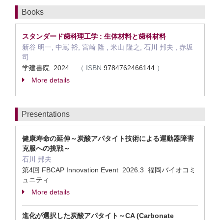
Books
スタンダード歯科理工学 : 生体材料と歯科材料
新谷 明一, 中嶌 裕, 宮崎 隆 , 米山 隆之, 石川 邦夫 , 赤坂
司
学建書院 2024
（
ISBN:
9784762466144
）
More details
Presentations
健康寿命の延伸～炭酸アパタイト技術による運動器障害
克服への挑戦～
石川 邦夫
第4回 FBCAP Innovation Event 2026.3 福岡バイオコミ
ュニティ
More details
進化が選択した炭酸アパタイト～CA (Carbonate