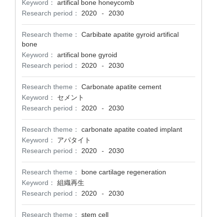
Keyword：
artifical bone honeycomb
Research period：
2020
2030
-
Research theme：
Carbibate apatite gyroid artifical
bone
Keyword：
artifical bone gyroid
Research period：
2020
2030
-
Research theme：
Carbonate apatite cement
Keyword：
セメント
Research period：
2020
2030
-
Research theme：
carbonate apatite coated implant
Keyword：
アパタイト
Research period：
2020
2030
-
Research theme：
bone cartilage regeneration
Keyword：
組織再生
Research period：
2020
2030
-
Research theme：
stem cell