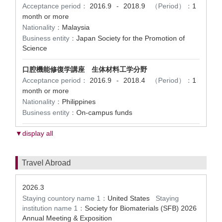
Acceptance period：
2016.9
2018.9
（Period）：
1
-
month or more
Nationality：
Malaysia
Business entity：
Japan Society for the Promotion of
Science
口腔機能修復学講座 生体材料工学分野
Acceptance period：
2016.9
2018.4
（Period）：
1
-
month or more
Nationality：
Philippines
Business entity：
On-campus funds
▼display all
Travel Abroad
2026.3
Staying countory name 1：
United States
Staying
institution name 1：
Society for Biomaterials (SFB) 2026
Annual Meeting & Exposition