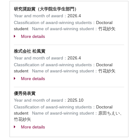
研究奨励賞（大学院生学生部門）
Year and month of award：
2026.4
Classification of award-winning students：
Doctoral
student
Name of award-winning student：
竹花紗矢
More details
株式会社 松風賞
Year and month of award：
2026.4
Classification of award-winning students：
Doctoral
student
Name of award-winning student：
竹花紗矢
More details
優秀発表賞
Year and month of award：
2025.10
Classification of award-winning students：
Doctoral
student
Name of award-winning student：
原田ちえい、
竹花紗矢
More details