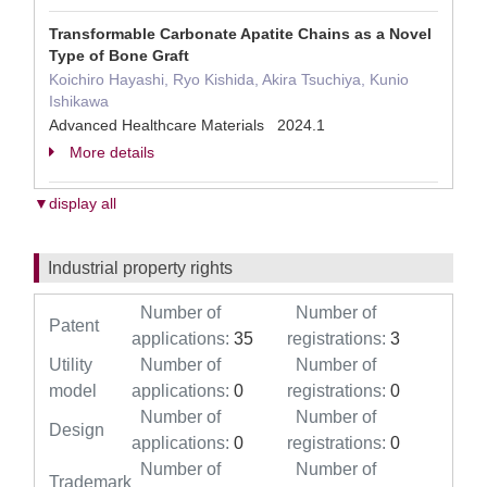
Transformable Carbonate Apatite Chains as a Novel
Type of Bone Graft
Koichiro Hayashi, Ryo Kishida, Akira Tsuchiya, Kunio
Ishikawa
Advanced Healthcare Materials 2024.1
More details
▼display all
Industrial property rights
Number of
Number of
Patent
applications:
35
registrations:
3
Utility
Number of
Number of
model
applications:
0
registrations:
0
Number of
Number of
Design
applications:
0
registrations:
0
Number of
Number of
Trademark