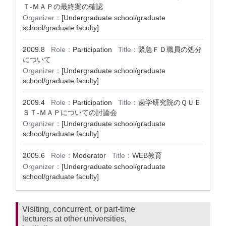
Ｔ-ＭＡＰの最終案の確認
Organizer：
[Undergraduate school/graduate
school/graduate faculty]
2009.8
Role：
Participation
Title：
緊急ＦＤ職員の処分
について
Organizer：
[Undergraduate school/graduate
school/graduate faculty]
2009.4
Role：
Participation
Title：
歯学研究院のＱＵＥ
ＳＴ-ＭＡＰについての討論会
Organizer：
[Undergraduate school/graduate
school/graduate faculty]
2005.6
Role：
Moderator
Title：
WEB教育
Organizer：
[Undergraduate school/graduate
school/graduate faculty]
Visiting, concurrent, or part-time
lecturers at other universities,