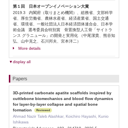
第１回 日本オープンイノベーション大賞
2019.3 内閣府（取りまとめ機関）、総務省、文部科学
省、厚生労働省、農林水産省、経済産業省、国土交通
省、環境省、一般社団法人日本経済団体連合会、日本学
術会議 選考委員会特別賞 骨置換型人工骨「サイトラ
ンス グラニュール」の開発と実用化 （中尾潔貴、熊谷知
弘、山中克之、石川邦夫、宮本洋二）
More details
▼display all
Papers
3D-printed carbonate apatite scaffolds inspired by
cuttlebone biomechanics and blood flow dynamics
for layer-by-layer collapse and spatial bone
formation
Reviewed
Ahmad Nazir Taleb Alashkar, Koichiro Hayashi, Kunio
Ishikawa