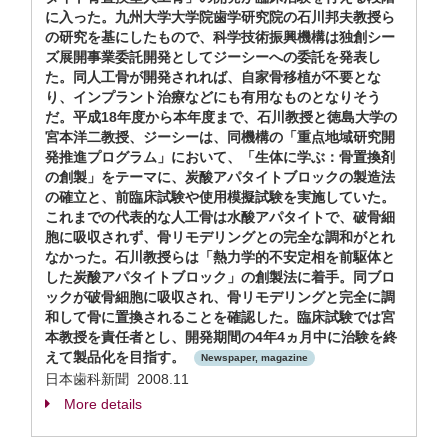
に入った。九州大学大学院歯学研究院の石川邦夫教授ら
の研究を基にしたもので、科学技術振興機構は独創シー
ズ展開事業委託開発としてジーシーへの委託を発表し
た。同人工骨が開発されれば、自家骨移植が不要とな
り、インプラント治療などにも有用なものとなりそう
だ。平成18年度から本年度まで、石川教授と徳島大学の
宮本洋二教授、ジーシーは、同機構の「重点地域研究開
発推進プログラム」において、「生体に学ぶ：骨置換剤
の創製」をテーマに、炭酸アパタイトブロックの製造法
の確立と、前臨床試験や使用模擬試験を実施していた。
これまでの代表的な人工骨は水酸アパタイトで、破骨細
胞に吸収されず、骨リモデリングとの完全な調和がとれ
なかった。石川教授らは「熱力学的不安定相を前駆体と
した炭酸アパタイトブロック」の創製法に着手。同ブロ
ックが破骨細胞に吸収され、骨リモデリングと完全に調
和して骨に置換されることを確認した。臨床試験では宮
本教授を責任者とし、開発期間の4年4ヵ月中に治験を終
えて製品化を目指す。
Newspaper, magazine
日本歯科新聞 2008.11
More details