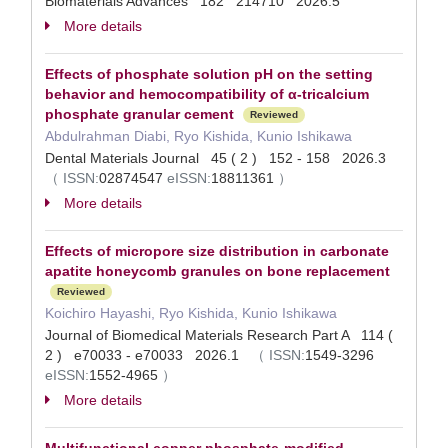
Biomaterials Advances 182 214710 2026.5
More details
Effects of phosphate solution pH on the setting
behavior and hemocompatibility of α-tricalcium
phosphate granular cement
Reviewed
Abdulrahman Diabi, Ryo Kishida, Kunio Ishikawa
Dental Materials Journal 45 ( 2 ) 152 - 158 2026.3
（
ISSN:
02874547
eISSN:
18811361
）
More details
Effects of micropore size distribution in carbonate
apatite honeycomb granules on bone replacement
Reviewed
Koichiro Hayashi, Ryo Kishida, Kunio Ishikawa
Journal of Biomedical Materials Research Part A 114 (
2 ) e70033 - e70033 2026.1
（
ISSN:
1549-3296
eISSN:
1552-4965
）
More details