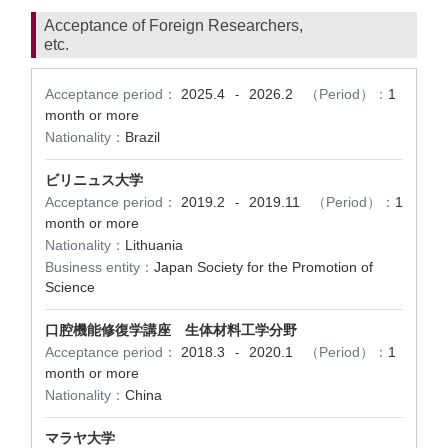
Acceptance of Foreign Researchers,
etc.
Acceptance period：
2025.4
2026.2
（Period）：
1
-
month or more
Nationality：
Brazil
ビリニュス大学
Acceptance period：
2019.2
2019.11
（Period）：
1
-
month or more
Nationality：
Lithuania
Business entity：
Japan Society for the Promotion of
Science
口腔機能修復学講座 生体材料工学分野
Acceptance period：
2018.3
2020.1
（Period）：
1
-
month or more
Nationality：
China
マラヤ大学