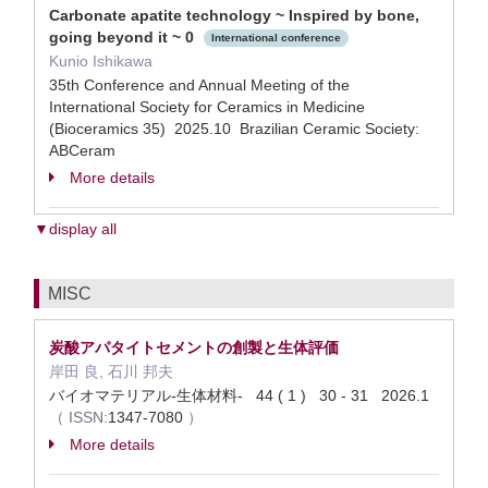
Carbonate apatite technology ~ Inspired by bone,
going beyond it ~ 0
International conference
Kunio Ishikawa
35th Conference and Annual Meeting of the
International Society for Ceramics in Medicine
(Bioceramics 35) 2025.10 Brazilian Ceramic Society:
ABCeram
More details
▼display all
MISC
炭酸アパタイトセメントの創製と生体評価
岸田 良, 石川 邦夫
バイオマテリアル-生体材料- 44 ( 1 ) 30 - 31 2026.1
（
ISSN:
1347-7080
）
More details