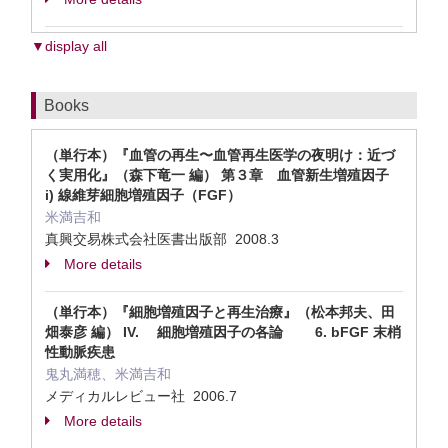
▼display all
Books
（単行本）『血管の再生〜血管再生医学の夜明け：近づ
く実用化』（森下竜一 編） 第３章 血管新生増殖因子
i) 線維芽細胞増殖因子（FGF）
米満吉和
真興交易株式会社医書出版部 2008.3
More details
（単行本）『細胞増殖因子と再生治療』（松本邦夫、田
畑泰彦 編） IV. 細胞増殖因子の各論 6. bFGF 末梢
性動脈疾患
鬼丸満穂、米満吉和
メディカルレビュー社 2006.7
More details