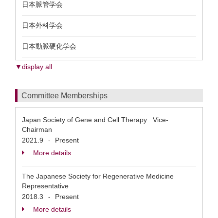
日本脈管学会
日本外科学会
日本動脈硬化学会
▼display all
Committee Memberships
Japan Society of Gene and Cell Therapy Vice-
Chairman
2021.9
Present
-
More details
The Japanese Society for Regenerative Medicine
Representative
2018.3
Present
-
More details