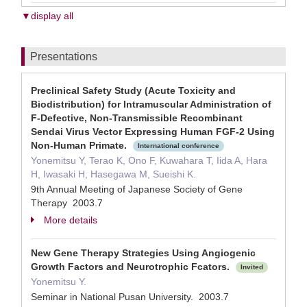
▼display all
Presentations
Preclinical Safety Study (Acute Toxicity and
Biodistribution) for Intramuscular Administration of
F-Defective, Non-Transmissible Recombinant
Sendai Virus Vector Expressing Human FGF-2 Using
Non-Human Primate.
International conference
Yonemitsu Y, Terao K, Ono F, Kuwahara T, Iida A, Hara
H, Iwasaki H, Hasegawa M, Sueishi K.
9th Annual Meeting of Japanese Society of Gene
Therapy 2003.7
More details
New Gene Therapy Strategies Using Angiogenic
Growth Factors and Neurotrophic Fcators.
Invited
Yonemitsu Y.
Seminar in National Pusan University. 2003.7