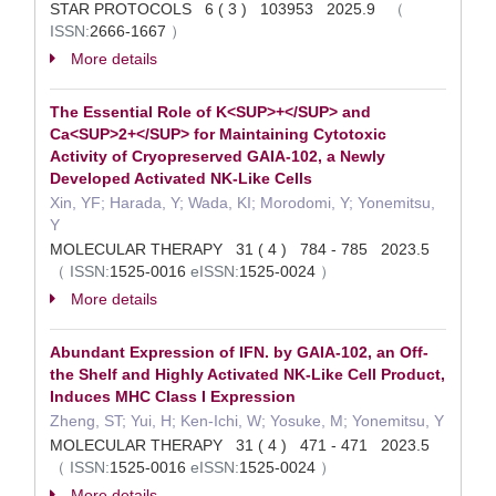
STAR PROTOCOLS 6 ( 3 ) 103953 2025.9
（
ISSN:
2666-1667
）
More details
The Essential Role of K<SUP>+</SUP> and
Ca<SUP>2+</SUP> for Maintaining Cytotoxic
Activity of Cryopreserved GAIA-102, a Newly
Developed Activated NK-Like Cells
Xin, YF; Harada, Y; Wada, KI; Morodomi, Y; Yonemitsu,
Y
MOLECULAR THERAPY 31 ( 4 ) 784 - 785 2023.5
（
ISSN:
1525-0016
eISSN:
1525-0024
）
More details
Abundant Expression of IFN. by GAIA-102, an Off-
the Shelf and Highly Activated NK-Like Cell Product,
Induces MHC Class I Expression
Zheng, ST; Yui, H; Ken-Ichi, W; Yosuke, M; Yonemitsu, Y
MOLECULAR THERAPY 31 ( 4 ) 471 - 471 2023.5
（
ISSN:
1525-0016
eISSN:
1525-0024
）
More details