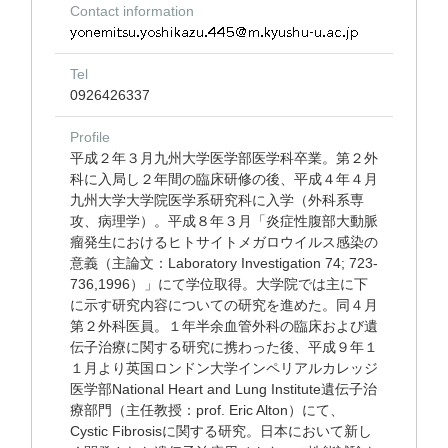
Contact information
Tel
0926426337
Profile
平成２年３月九州大学医学部医学科卒業。第２外
科に入局し２年間の臨床研修の後、平成４年４月
九州大学大学院医学系研究科に入学（外科系専
攻、病理学）。平成８年３月「炎症性腹部大動脈
瘤発生におけるヒトサイトメガロウイルス感染の
意義（主論文：Laboratory Investigation 74; 723-
736,1996）」にて学位取得。大学院では主に下
に示す研究内容についての研究を進めた。同４月
第２外科医員。１年半余血管外科の臨床および遺
伝子治療に関する研究に携わった後、平成９年１
１月より英国ロンドン大学インペリアルカレッジ
医学部National Heart and Lung Institute遺伝子治
療部門（主任教授：prof. Eric Alton）にて、
Cystic Fibrosisに関する研究。日本において新し