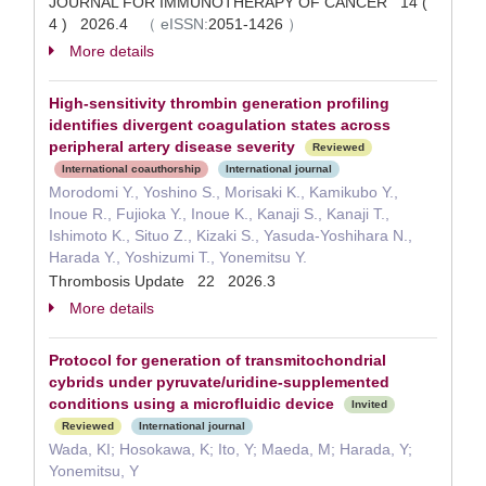
JOURNAL FOR IMMUNOTHERAPY OF CANCER 14 (
4 ) 2026.4
（
eISSN:
2051-1426
）
More details
High-sensitivity thrombin generation profiling
identifies divergent coagulation states across
peripheral artery disease severity
Reviewed
International coauthorship
International journal
Morodomi Y., Yoshino S., Morisaki K., Kamikubo Y.,
Inoue R., Fujioka Y., Inoue K., Kanaji S., Kanaji T.,
Ishimoto K., Situo Z., Kizaki S., Yasuda-Yoshihara N.,
Harada Y., Yoshizumi T., Yonemitsu Y.
Thrombosis Update 22 2026.3
More details
Protocol for generation of transmitochondrial
cybrids under pyruvate/uridine-supplemented
conditions using a microfluidic device
Invited
Reviewed
International journal
Wada, KI; Hosokawa, K; Ito, Y; Maeda, M; Harada, Y;
Yonemitsu, Y