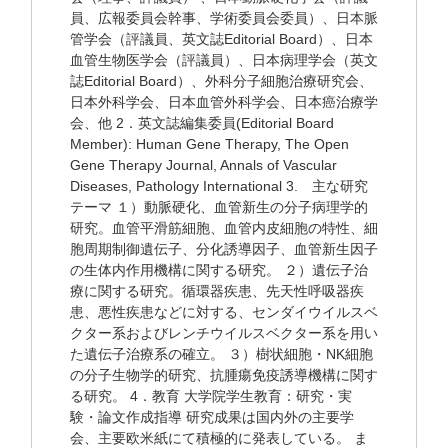
員、広報委員会幹事、学術委員会委員）、日本脈
管学会（評議員、英文誌Editorial Board）、日本
血管生物医学会（評議員）、日本病理学会（英文
誌Editorial Board）、外科分子細胞治療研究会、
日本外科学会、日本血管外科学会、日本癌治療学
会、他 2．英文誌編集委員(Editorial Board
Member): Human Gene Therapy, The Open
Gene Therapy Journal, Annals of Vascular
Diseases, Pathology International 3. 主な研究
テーマ １）動脈硬化、血管新生の分子病理学的
研究。血管平滑筋細胞、血管内皮細胞の特性、細
胞周期制御遺伝子、分化誘導因子、血管新生因子
の生体内作用機構に関する研究。 ２）遺伝子治
療に関する研究。循環器疾患、先天性呼吸器疾
患、悪性疾患などに対する、センダイウイルスベ
クター系およびレンチウイルスベクター系を用い
た遺伝子治療系の確立。 ３）樹状細胞・NK細胞
の分子生物学的研究、抗腫瘍免疫誘導機構に関す
る研究。 4．教育 大学院学生教育：研究・実
験・論文作成指導 研究成果は国内外の主要学
会、主要欧米紙にて積極的に発表している。 ま