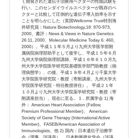
く開発された遺伝子治療用ベクターの性能試験を
行い、このセンダイウイルスベクターが既存のベ
クターと比較して圧倒的な遺伝子導入効率を示す
ことを明らかにした（英国Wellcome Trust特別海
外研究員：Nature Biotechnology,18: 970-973,
2000、書評：News & Views in Nature Genetics
26:11, 2000、Molecular Medicine Today 6: 460,
2000）。平成１１年５月より九州大学医学部附
属病院病理部助手として復学し、平成１５年６月
九州大学病院病理部講師、平成１６年６１０月九
州大学大学院医学研究院基礎医学部門助教授（病
理病態学）、の後、平成１８年４月より千葉大学
大学院医学研究院・教授（寄附講座、九州大学大
学院医学研究院・特任教授併任）。 平成２１年
１０月より九州大学大学院薬学研究院・教授（寄
附講座担当）、現在に至る。 1．所属学会 1) 海
外： American Heart Association (Fellow,
Premium Professional Member)、 American
Society of Gene Therapy (International Active
Member)、FASEB/American Association of
Immunologists、他 2) 国内：日本遺伝子治療学
会（理事、評議員） 、日本動脈硬化学会（評議