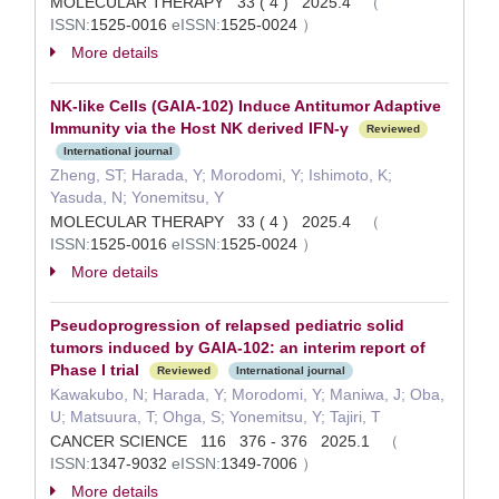
MOLECULAR THERAPY 33 ( 4 ) 2025.4
（
ISSN:
1525-0016
eISSN:
1525-0024
）
More details
NK-like Cells (GAIA-102) Induce Antitumor Adaptive
Immunity via the Host NK derived IFN-γ
Reviewed
International journal
Zheng, ST; Harada, Y; Morodomi, Y; Ishimoto, K;
Yasuda, N; Yonemitsu, Y
MOLECULAR THERAPY 33 ( 4 ) 2025.4
（
ISSN:
1525-0016
eISSN:
1525-0024
）
More details
Pseudoprogression of relapsed pediatric solid
tumors induced by GAIA-102: an interim report of
Phase I trial
Reviewed
International journal
Kawakubo, N; Harada, Y; Morodomi, Y; Maniwa, J; Oba,
U; Matsuura, T; Ohga, S; Yonemitsu, Y; Tajiri, T
CANCER SCIENCE 116 376 - 376 2025.1
（
ISSN:
1347-9032
eISSN:
1349-7006
）
More details