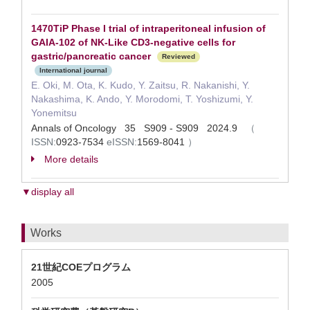
1470TiP Phase I trial of intraperitoneal infusion of
GAIA-102 of NK-Like CD3-negative cells for
gastric/pancreatic cancer
Reviewed
International journal
E. Oki, M. Ota, K. Kudo, Y. Zaitsu, R. Nakanishi, Y.
Nakashima, K. Ando, Y. Morodomi, T. Yoshizumi, Y.
Yonemitsu
Annals of Oncology 35 S909 - S909 2024.9
（
ISSN:
0923-7534
eISSN:
1569-8041
）
More details
▼display all
Works
21世紀COEプログラム
2005