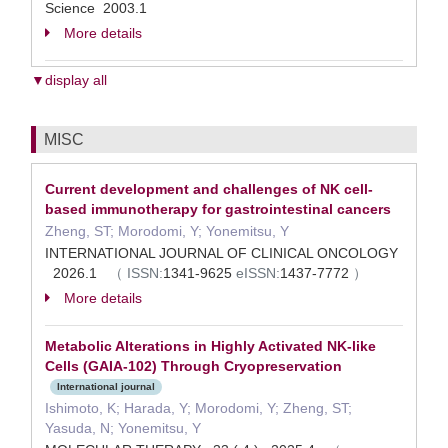
Science 2003.1
More details
▼display all
MISC
Current development and challenges of NK cell-
based immunotherapy for gastrointestinal cancers
Zheng, ST; Morodomi, Y; Yonemitsu, Y
INTERNATIONAL JOURNAL OF CLINICAL ONCOLOGY
2026.1
（
ISSN:
1341-9625
eISSN:
1437-7772
）
More details
Metabolic Alterations in Highly Activated NK-like
Cells (GAIA-102) Through Cryopreservation
International journal
Ishimoto, K; Harada, Y; Morodomi, Y; Zheng, ST;
Yasuda, N; Yonemitsu, Y