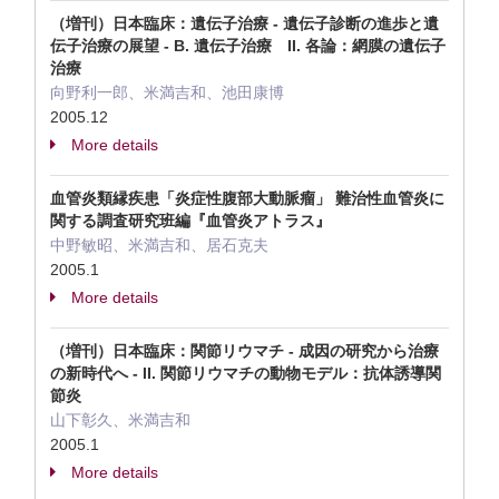
（増刊）日本臨床：遺伝子治療 - 遺伝子診断の進歩と遺
伝子治療の展望 - B. 遺伝子治療 II. 各論：網膜の遺伝子
治療
向野利一郎、米満吉和、池田康博
2005.12
More details
血管炎類縁疾患「炎症性腹部大動脈瘤」 難治性血管炎に
関する調査研究班編『血管炎アトラス』
中野敏昭、米満吉和、居石克夫
2005.1
More details
（増刊）日本臨床：関節リウマチ - 成因の研究から治療
の新時代へ - II. 関節リウマチの動物モデル：抗体誘導関
節炎
山下彰久、米満吉和
2005.1
More details