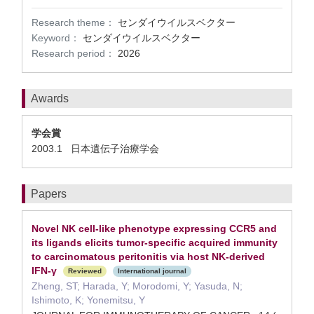
Research theme：
センダイウイルスベクター
Keyword：
センダイウイルスベクター
Research period：
2026
Awards
学会賞
2003.1 日本遺伝子治療学会
Papers
Novel NK cell-like phenotype expressing CCR5 and
its ligands elicits tumor-specific acquired immunity
to carcinomatous peritonitis via host NK-derived
IFN-γ
Reviewed
International journal
Zheng, ST; Harada, Y; Morodomi, Y; Yasuda, N;
Ishimoto, K; Yonemitsu, Y