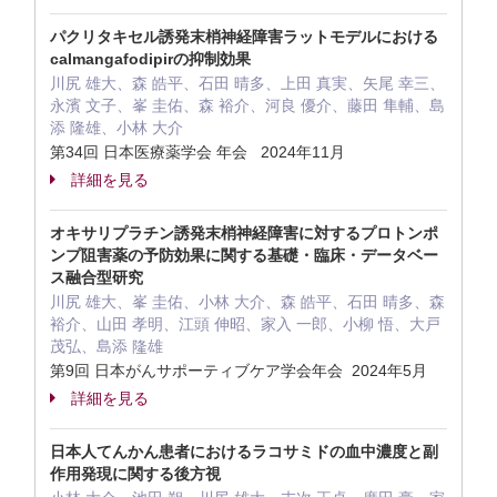
パクリタキセル誘発末梢神経障害ラットモデルにおける
calmangafodipirの抑制効果
川尻 雄大、森 皓平、石田 晴多、上田 真実、矢尾 幸三、
永濱 文子、峯 圭佑、森 裕介、河良 優介、藤田 隼輔、島
添 隆雄、小林 大介
第34回 日本医療薬学会 年会 2024年11月
詳細を見る
オキサリプラチン誘発末梢神経障害に対するプロトンポ
ンプ阻害薬の予防効果に関する基礎・臨床・データベー
ス融合型研究
川尻 雄大、峯 圭佑、小林 大介、森 皓平、石田 晴多、森
裕介、山田 孝明、江頭 伸昭、家入 一郎、小柳 悟、大戸
茂弘、島添 隆雄
第9回 日本がんサポーティブケア学会年会 2024年5月
詳細を見る
日本人てんかん患者におけるラコサミドの血中濃度と副
作用発現に関する後方視