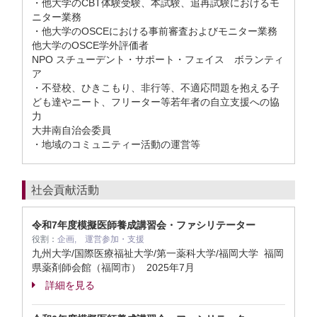
・他大学のCBT体験受験、本試験、追再試験におけるモ
ニター業務
・他大学のOSCEにおける事前審査およびモニター業務
他大学のOSCE学外評価者
NPO スチューデント・サポート・フェイス ボランティ
ア
・不登校、ひきこもり、非行等、不適応問題を抱える子
ども達やニート、フリーター等若年者の自立支援への協
力
大井南自治会委員
・地域のコミュニティー活動の運営等
社会貢献活動
令和7年度模擬医師養成講習会・ファシリテーター
役割：
企画, 運営参加・支援
九州大学/国際医療福祉大学/第一薬科大学/福岡大学 福岡
県薬剤師会館（福岡市）
2025年7月
詳細を見る