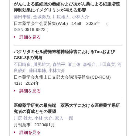
がんによる筋細胞の萎縮および抗がん薬による細胞増殖
抑制効果にイメグリミンが与える影響
藤田隼輔, 金城奏乃, 川尻雄大, 小林大介
日本薬学会年会要旨集(Web) 145th 2025年
（
ISSN:
0918-9823
）
詳細を見る
パクリタキセル誘発末梢神経障害におけるTauおよび
GSK-3βの関与
石田晴多, 川尻雄大, 森皓平, 峯圭佑, 森裕介, 上田真実, 河
良優介, 藤田隼輔, 小林大介
日本薬学会九州山口支部大会講演要旨集(CD-ROM)
41st 2024年
詳細を見る
医療薬学研究の最先端 薬系大学における医療薬学系研
究者の育成とその展望
川尻 雄大, 小林 大介, 家入 一郎
月刊薬事 2020年1月
詳細を見る