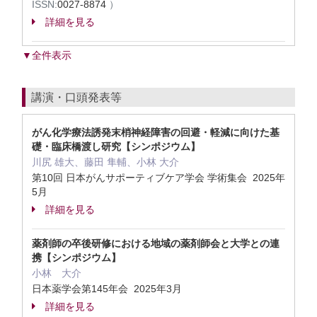
ISSN:
0027-8874
）
詳細を見る
▼全件表示
講演・口頭発表等
がん化学療法誘発末梢神経障害の回避・軽減に向けた基
礎・臨床橋渡し研究【シンポジウム】
川尻 雄大、藤田 隼輔、小林 大介
第10回 日本がんサポーティブケア学会 学術集会 2025年
5月
詳細を見る
薬剤師の卒後研修における地域の薬剤師会と大学との連
携【シンポジウム】
小林 大介
日本薬学会第145年会 2025年3月
詳細を見る