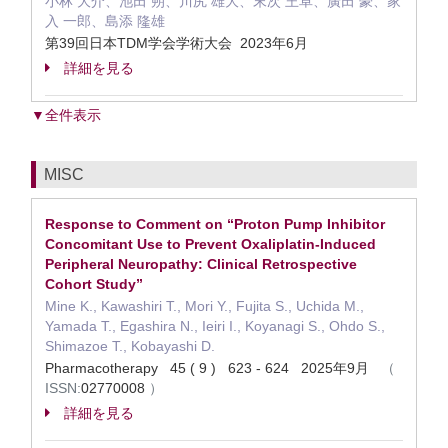
小林 大介、池田 朔、川尻 雄大、末次 王卓、廣田 豪、家
入 一郎、島添 隆雄
第39回日本TDM学会学術大会 2023年6月
詳細を見る
▼全件表示
MISC
Response to Comment on “Proton Pump Inhibitor
Concomitant Use to Prevent Oxaliplatin-Induced
Peripheral Neuropathy: Clinical Retrospective
Cohort Study”
Mine K., Kawashiri T., Mori Y., Fujita S., Uchida M.,
Yamada T., Egashira N., Ieiri I., Koyanagi S., Ohdo S.,
Shimazoe T., Kobayashi D.
Pharmacotherapy 45 ( 9 ) 623 - 624 2025年9月
（
ISSN:
02770008
）
詳細を見る