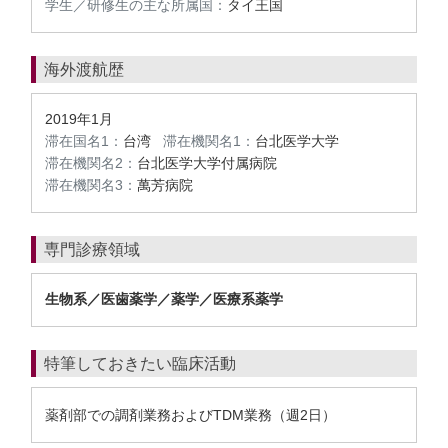
学生／研修生の主な所属国：
タイ王国
海外渡航歴
2019年1月
滞在国名1：
台湾
滞在機関名1：
台北医学大学
滞在機関名2：
台北医学大学付属病院
滞在機関名3：
萬芳病院
専門診療領域
生物系／医歯薬学／薬学／医療系薬学
特筆しておきたい臨床活動
薬剤部での調剤業務およびTDM業務（週2日）