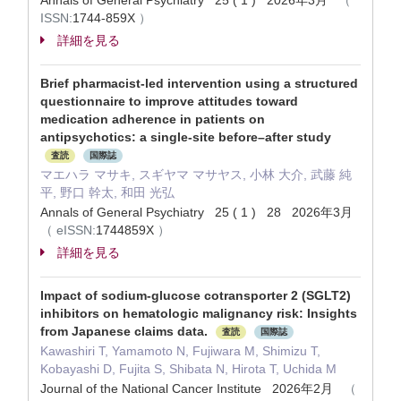
Annals of General Psychiatry 25 ( 1 ) 2026年3月
（
ISSN:
1744-859X
）
詳細を見る
Brief pharmacist-led intervention using a structured
questionnaire to improve attitudes toward
medication adherence in patients on
antipsychotics: a single-site before–after study
査読
国際誌
マエハラ マサキ, スギヤマ マサヤス, 小林 大介, 武藤 純
平, 野口 幹太, 和田 光弘
Annals of General Psychiatry 25 ( 1 ) 28 2026年3月
（
eISSN:
1744859X
）
詳細を見る
Impact of sodium-glucose cotransporter 2 (SGLT2)
inhibitors on hematologic malignancy risk: Insights
from Japanese claims data.
査読
国際誌
Kawashiri T, Yamamoto N, Fujiwara M, Shimizu T,
Kobayashi D, Fujita S, Shibata N, Hirota T, Uchida M
Journal of the National Cancer Institute 2026年2月
（