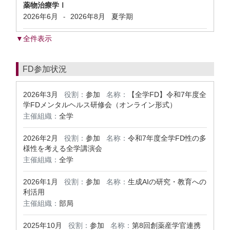
薬物治療学Ⅰ
2026年6月
2026年8月
夏学期
-
▼全件表示
FD参加状況
2026年3月
役割：
参加
名称：
【全学FD】令和7年度全
学FDメンタルヘルス研修会（オンライン形式）
主催組織：
全学
2026年2月
役割：
参加
名称：
令和7年度全学FD性の多
様性を考える全学講演会
主催組織：
全学
2026年1月
役割：
参加
名称：
生成AIの研究・教育への
利活用
主催組織：
部局
2025年10月
役割：
参加
名称：
第8回創薬産学官連携