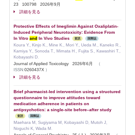
23 100798 2026年9月
詳細を見る
Protective Effects of Imeglimin Against Oxaliplatin-
Induced Peripheral Neurotoxicity: Evidence From
In Vitro
and
In Vivo Studies
査読
国際誌
Koura Y., Kinjo K., Mine K., Mori Y., Ueda M., Kaneko R.,
Kamiya Y., Sonoda T., Mimata H., Fujita S., Kawashiri T.,
Kobayashi D.
Journal of Applied Toxicology 2026年6月
（
ISSN:
0260437X
）
詳細を見る
Brief pharmacist-led intervention using a structured
questionnaire to improve attitudes toward
medication adherence in patients on
antipsychotics: a single-site before–after study
査読
国際誌
Maehara M, Sugiyama M, Kobayashi D, Mutoh J,
Noguchi K, Wada M.