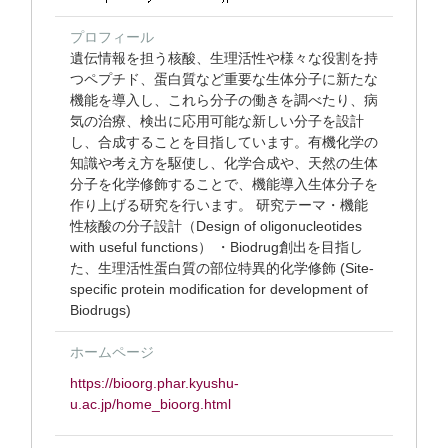
プロフィール
遺伝情報を担う核酸、生理活性や様々な役割を持
つペプチド、蛋白質など重要な生体分子に新たな
機能を導入し、これら分子の働きを調べたり、病
気の治療、検出に応用可能な新しい分子を設計
し、合成することを目指しています。有機化学の
知識や考え方を駆使し、化学合成や、天然の生体
分子を化学修飾することで、機能導入生体分子を
作り上げる研究を行います。 研究テーマ・機能
性核酸の分子設計（Design of oligonucleotides
with useful functions） ・Biodrug創出を目指し
た、生理活性蛋白質の部位特異的化学修飾 (Site-
specific protein modification for development of
Biodrugs)
ホームページ
https://bioorg.phar.kyushu-
u.ac.jp/home_bioorg.html