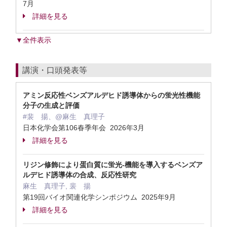
7月
詳細を見る
▼全件表示
講演・口頭発表等
アミン反応性ベンズアルデヒド誘導体からの蛍光性機能
分子の生成と評価
#裴 揚、@麻生 真理子
日本化学会第106春季年会 2026年3月
詳細を見る
リジン修飾により蛋白質に蛍光-機能を導入するベンズア
ルデヒド誘導体の合成、反応性研究
麻生 真理子, 裴 揚
第19回バイオ関連化学シンポジウム 2025年9月
詳細を見る