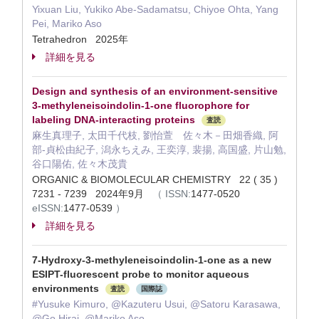
Yixuan Liu, Yukiko Abe-Sadamatsu, Chiyoe Ohta, Yang
Pei, Mariko Aso
Tetrahedron 2025年
詳細を見る
Design and synthesis of an environment-sensitive
3-methyleneisoindolin-1-one fluorophore for
labeling DNA-interacting proteins
査読
麻生真理子, 太田千代枝, 劉怡萱 佐々木－田畑香織, 阿
部-貞松由紀子, 潟永ちえみ, 王奕淳, 裴揚, 高国盛, 片山勉,
谷口陽佑, 佐々木茂貴
ORGANIC & BIOMOLECULAR CHEMISTRY 22 ( 35 )
7231 - 7239 2024年9月
（
ISSN:
1477-0520
eISSN:
1477-0539
）
詳細を見る
7-Hydroxy-3-methyleneisoindolin-1-one as a new
ESIPT-fluorescent probe to monitor aqueous
environments
査読
国際誌
#Yusuke Kimuro, @Kazuteru Usui, @Satoru Karasawa,
@Go Hirai, @Mariko Aso