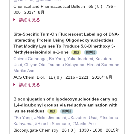
Chemical and Pharmaceutical Bulletin 65 ( 8 ) 796 -
800 2017年8月
詳細を見る
Site-Specific Turn-On Fluorescent Labeling of DNA-
Interacting Protein Using Oligodeoxynucleotides
That Modify Lysines To Produce 5,6-Dimethoxy 3-
Methyleneisoindolin-1-one
査読
国際誌
Chiemi Gatanaga, Bo Yang, Yuka Inadomi, Kazuteru
Usui, Chiyoe Ota, Tsutomu Katayama, Hiroshi Suemune,
Mariko Aso
ACS Chem. Biol. 11 ( 8 ) 2216 - 2221 2016年6月
詳細を見る
Bioconjugation of oligodeoxynucleotides carrying
1,4-dicarbonyl groups via reductive amination with
lysine residues
査読
国際誌
#Bo Yang, #Akiko Jinnouchi, #Kazuteru Usui, #Tsutomu
Katayama, #Hiroshi Suemune, #Mariko Aso
Bioconjugate Chemistry 26 ( 8 ) 1830 - 1838 2015年