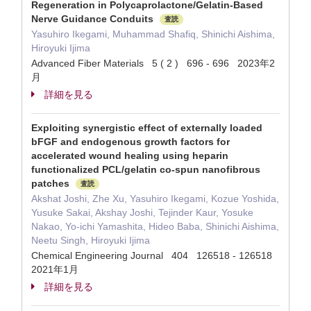
Regeneration in Polycaprolactone/Gelatin-Based
Nerve Guidance Conduits
査読
Yasuhiro Ikegami, Muhammad Shafiq, Shinichi Aishima,
Hiroyuki Ijima
Advanced Fiber Materials 5 ( 2 ) 696 - 696 2023年2
月
詳細を見る
Exploiting synergistic effect of externally loaded
bFGF and endogenous growth factors for
accelerated wound healing using heparin
functionalized PCL/gelatin co-spun nanofibrous
patches
査読
Akshat Joshi, Zhe Xu, Yasuhiro Ikegami, Kozue Yoshida,
Yusuke Sakai, Akshay Joshi, Tejinder Kaur, Yosuke
Nakao, Yo-ichi Yamashita, Hideo Baba, Shinichi Aishima,
Neetu Singh, Hiroyuki Ijima
Chemical Engineering Journal 404 126518 - 126518
2021年1月
詳細を見る