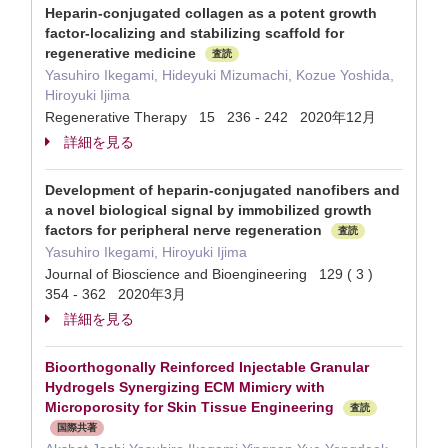
Heparin-conjugated collagen as a potent growth
factor-localizing and stabilizing scaffold for
regenerative medicine
査読
Yasuhiro Ikegami, Hideyuki Mizumachi, Kozue Yoshida,
Hiroyuki Ijima
Regenerative Therapy 15 236 - 242 2020年12月
詳細を見る
Development of heparin-conjugated nanofibers and
a novel biological signal by immobilized growth
factors for peripheral nerve regeneration
査読
Yasuhiro Ikegami, Hiroyuki Ijima
Journal of Bioscience and Bioengineering 129 ( 3 )
354 - 362 2020年3月
詳細を見る
Bioorthogonally Reinforced Injectable Granular
Hydrogels Synergizing ECM Mimicry with
Microporosity for Skin Tissue Engineering
査読
国際共著