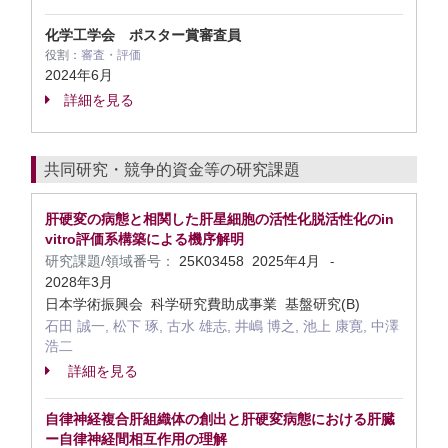
化学工学会 ポスター賞審査員
役割：
審査・評価
2024年6月
詳細を見る
共同研究・競争的資金等の研究課題
肝硬変の病態と相関した肝星細胞の活性化脱活性化のin
vitro評価系構築による機序解明
研究課題/領域番号：
25K03458
2025年4月
-
2028年3月
日本学術振興会 科学研究費助成事業 基盤研究(B)
石田 誠一, 松下 琢, 古水 雄志, 井嶋 博之, 池上 康寛, 中澤
浩二
詳細を見る
自律神経複合肝組織体の創出と肝硬変病態における肝臓
ー自律神経間相互作用の理解