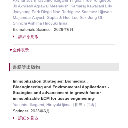
Akshat Joshi Yasuhiro Ikegami Yingnan Yue Yongdeok
Jo Akhilesh Agrawal Meenakshi Kamaraj Kawailani Lilly
Jooyoung Park Diego Noe Rodriguez-Sanchez Ujjayan
Majumdar Aayush Gupta Ji-Hoo Lee Suk-Jung Oh
Shinichi Aishima Hiroyuki Ijima
Biomaterials Science 2026年6月
詳細を見る
▼全件表示
書籍等出版物
Immobilization Strategies: Biomedical,
Bioengineering and Environmental Applications -
Strategies and advancement in growth factor
immobilizable ECM for tissue engineering-
Yasuhiro Ikegami, Hiroyuki Ijima（
担当：
共著）
Springer 2023年6月
詳細を見る