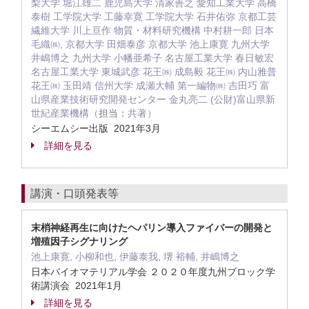
梨大学 堀江雄二 鹿児島大学 清家善之 愛知工業大学 高橋
泰樹 工学院大学 工藤幸寛 工学院大学 石井佑弥 京都工芸
繊維大学 川上亘作 物質・材料研究機構 中村耕一郎 日本
毛織㈱, 京都大学 田畑泰彦 京都大学 池上康寛 九州大学
井嶋博之 九州大学 小幡亜希子 名古屋工業大学 春日敏宏
名古屋工業大学 東城武彦 花王㈱ 成島毅 花王㈱ 内山雅普
花王㈱ 玉田靖 信州大学 成瀬大輔 第一編物㈱ 吉田巧 富
山県産業技術研究開発センター 金丸亮二 (公財)富山県新
世紀産業機構（
担当：
共著）
シーエムシー出版 2021年3月
詳細を見る
講演・口頭発表等
末梢神経再生に向けたヘパリン導入ファイバーの開発と
増殖因子シグナリング
池上康寛, 小柳和也, 伊藤泰我, 堺 裕輔, 井嶋博之
日本バイオマテリアル学会 ２０２０年度九州ブロック学
術講演会 2021年1月
詳細を見る