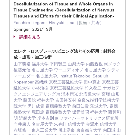
Decellularization of Tissue and Whole Organs in
Tissue Engineering -Decellularization of Nervous
Tissues and Efforts for their Clinical Application-
Yasuhiro Ikegami, Hiroyuki Ijima（
担当：
共著）
Springer 2021年9月
詳細を見る
エレクトロスプレー/スピニング法とその応用 : 材料合
成・成形・加工技術
山下義裕 福井大学 平岡賢三 山梨大学 内藤親視 ㈱メック
後藤元信 名古屋大学 ワーユディオノ 名古屋大学 シティ
マームダー 名古屋大学, Institut Teknologi Sepuluh
Nopember 髙﨑緑 京都工芸繊維大学 田中克史 京都工芸
繊維大学 小林治樹 京都工芸繊維大学 竹入啓二 ナガセテ
クノエンジニアリング㈱ 浦木康光 北海道大学 宮瑾 山形
大学 藤田聡 福井大学 吉田裕安材 奈良先端科学技術大学
院大学 黒川成貴 慶應義塾大学 前田知貴 茨城大学, 慶應
義塾大学 堀田篤 慶應義塾大学 坂元博昭 福井大学 西籔和
明 近畿大学 岸本吉則 ㈱ファイバーマトリックス研究所
向井康人 名古屋大学 朱春紅 信州大学 金翼水 信州大学
赤坂修一 東京工業大学 川上浩良 東京都立大学 内田誠 山