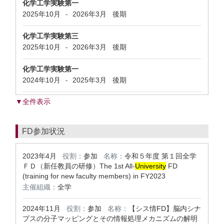
化学工学実験第一
2025年10月
2026年3月
後期
-
化学工学実験第三
2025年10月
2026年3月
後期
-
化学工学実験第一
2024年10月
2025年3月
後期
-
▼全件表示
FD参加状況
2023年4月
役割：
参加
名称：
令和５年度 第１回全学
ＦＤ（新任教員の研修）The 1st All-
University
FD
(training for new faculty members) in FY2023
主催組織：
全学
2024年11月
役割：
参加
名称：
【シス情FD】脳内シナ
プスの分子マッピングとその情報処理メカニズムの解明