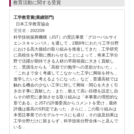
教育活動に関する受賞
工学教育賞(業績部門)
日本工学教育協会
受賞者：
202209
科学技術振興機構（JST）の受託事業「グローバルサイ
エンスキャンパス」を通して，2期8年にわたり工学分野
における高大接続の取り組みを推進してきた．工学研究
に高校生を早期に携わらせることによって，将来工学分
野で活躍が期待できる人材の早期発掘に大きく貢献し
た．受講生からも「高校での勉学への意欲がわいた」，
「これまで全く考慮してこなかった工学に興味を持ち，
進学したいと考えるようになった」など，普通高校では
触れる機会の少ない工学に対して興味・関心を大きく引
き出す事に貢献した．また，敢えて高い目標を設定し自
らその研究に参加させる取り組みは「本事業の理想的な
形である」とJSTの評価委員からコメントを受け，最終
評価は最高のS判定であった．さらに，この取り組みは
本受託事業でのモデルケースにも成り，その波及効果は
工学分野だけに留まらず，科学技術分野全体へと及んで
いる．