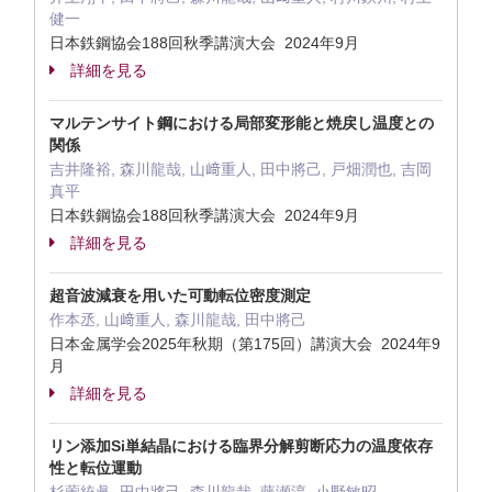
健一
日本鉄鋼協会188回秋季講演大会 2024年9月
詳細を見る
マルテンサイト鋼における局部変形能と焼戻し温度との
関係
吉井隆裕, 森川龍哉, 山﨑重人, 田中將己, 戸畑潤也, 吉岡
真平
日本鉄鋼協会188回秋季講演大会 2024年9月
詳細を見る
超音波減衰を用いた可動転位密度測定
作本丞, ⼭﨑重⼈, 森川⿓哉, ⽥中將⼰
日本金属学会2025年秋期（第175回）講演大会 2024年9
月
詳細を見る
リン添加Si単結晶における臨界分解剪断応力の温度依存
性と転位運動