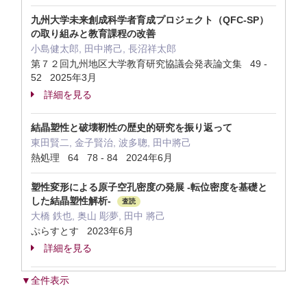
九州大学未来創成科学者育成プロジェクト（QFC-SP）
の取り組みと教育課程の改善
小島健太郎, 田中將己, 長沼祥太郎
第７２回九州地区大学教育研究協議会発表論文集 49 -
52 2025年3月
詳細を見る
結晶塑性と破壊靭性の歴史的研究を振り返って
東田賢二, 金子賢治, 波多聰, 田中將己
熱処理 64 78 - 84 2024年6月
塑性変形による原子空孔密度の発展 -転位密度を基礎と
した結晶塑性解析-
査読
大橋 鉄也, 奥山 彫夢, 田中 將己
ぷらすとす 2023年6月
詳細を見る
▼全件表示