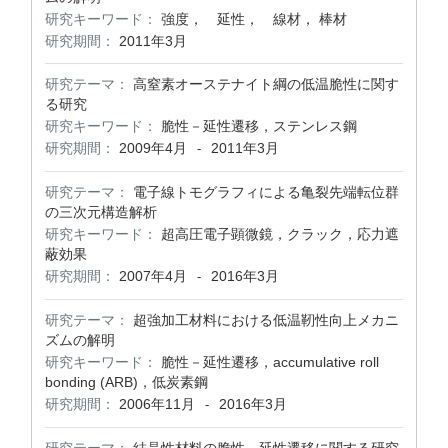
研究キーワード：
強度， 延性， 線材， 棒材
研究期間：
2011年3月
研究テーマ：
高窒素オーステナイト綱の低温脆性に関す
る研究
研究キーワード：
脆性－延性遷移，ステンレス鋼
研究期間：
2009年4月
2011年3月
-
研究テーマ：
電子線トモグラフィによる亀裂先端転位群
の三次元構造解析
研究キーワード：
超高圧電子顕微鏡，クラック，応力遮
蔽効果
研究期間：
2007年4月
2016年3月
-
研究テーマ：
超強加工材料における低温靭性向上メカニ
ズムの解明
研究キーワード：
脆性－延性遷移，accumulative roll
bonding (ARB)，低炭素鋼
研究期間：
2006年11月
2016年3月
-