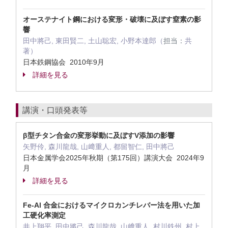
オーステナイト鋼における変形・破壊に及ぼす窒素の影
響
田中將己, 東田賢二, 土山聡宏, 小野本達郎（
担当：
共
著）
日本鉄鋼協会 2010年9月
詳細を見る
講演・口頭発表等
β型チタン合金の変形挙動に及ぼすV添加の影響
矢野伶, 森川龍哉, 山﨑重人, 都留智仁, 田中將己
日本金属学会2025年秋期（第175回）講演大会 2024年9
月
詳細を見る
Fe-Al 合金におけるマイクロカンチレバー法を用いた加
工硬化率測定
井上翔平, 田中將己, 森川龍哉, 山﨑重人, 村川鉄州, 村上