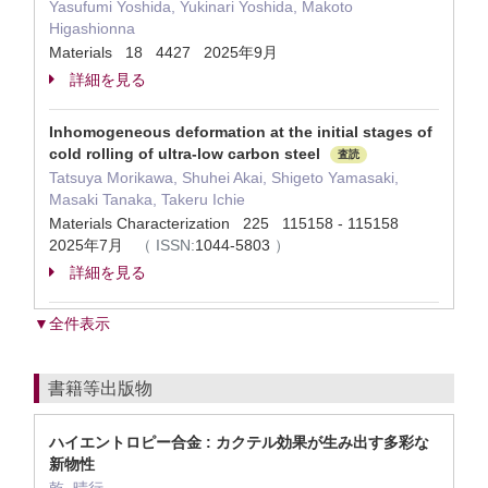
Yasufumi Yoshida, Yukinari Yoshida, Makoto
Higashionna
Materials 18 4427 2025年9月
詳細を見る
Inhomogeneous deformation at the initial stages of
cold rolling of ultra-low carbon steel
査読
Tatsuya Morikawa, Shuhei Akai, Shigeto Yamasaki,
Masaki Tanaka, Takeru Ichie
Materials Characterization 225 115158 - 115158
2025年7月
（
ISSN:
1044-5803
）
詳細を見る
▼全件表示
書籍等出版物
ハイエントロピー合金 : カクテル効果が生み出す多彩な
新物性