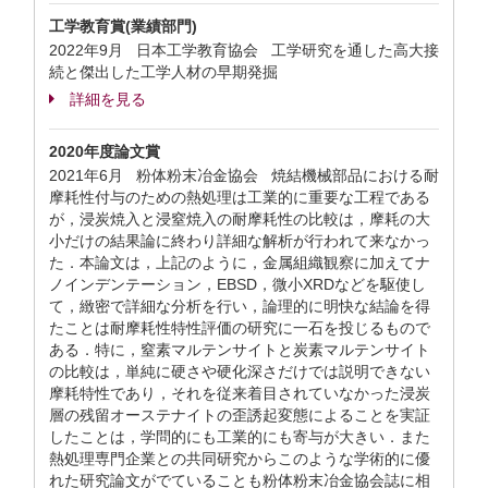
工学教育賞(業績部門)
2022年9月 日本工学教育協会 工学研究を通した高大接
続と傑出した工学人材の早期発掘
詳細を見る
2020年度論文賞
2021年6月 粉体粉末冶金協会 焼結機械部品における耐
摩耗性付与のための熱処理は工業的に重要な工程である
が，浸炭焼入と浸窒焼入の耐摩耗性の比較は，摩耗の大
小だけの結果論に終わり詳細な解析が行われて来なかっ
た．本論文は，上記のように，金属組織観察に加えてナ
ノインデンテーション，EBSD，微小XRDなどを駆使し
て，緻密で詳細な分析を行い，論理的に明快な結論を得
たことは耐摩耗性特性評価の研究に一石を投じるもので
ある．特に，窒素マルテンサイトと炭素マルテンサイト
の比較は，単純に硬さや硬化深さだけでは説明できない
摩耗特性であり，それを従来着目されていなかった浸炭
層の残留オーステナイトの歪誘起変態によることを実証
したことは，学問的にも工業的にも寄与が大きい．また
熱処理専門企業との共同研究からこのような学術的に優
れた研究論文がでていることも粉体粉末冶金協会誌に相