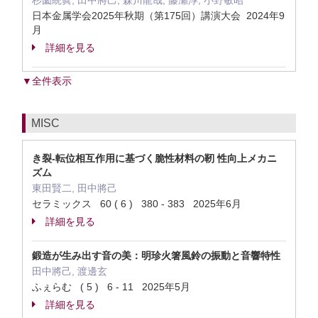
杉薗統眞, ⽥中將⼰, 森川⿓哉, 藤瀬淳, ⼩野敏昭
日本金属学会2025年秋期（第175回）講演大会 2024年9
月
詳細を見る
▼全件表示
MISC
き裂-転位相互作用に基づく脆性材料の靭 性向上メカニ
ズム
東田賢二, 田中將己
セラミックス 60 ( 6 ) 380 - 383 2025年6月
詳細を見る
鍛造が生み出す音の美：明珍火箸風鈴の振動と音響特性
田中將己, 渡邊玄
ふぇらむ ( 5 ) 6 - 11 2025年5月
詳細を見る