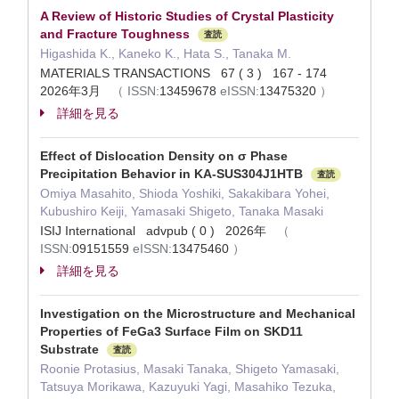
A Review of Historic Studies of Crystal Plasticity
and Fracture Toughness
査読
Higashida K., Kaneko K., Hata S., Tanaka M.
MATERIALS TRANSACTIONS 67 ( 3 ) 167 - 174
2026年3月
（
ISSN:
13459678
eISSN:
13475320
）
詳細を見る
Effect of Dislocation Density on σ Phase
Precipitation Behavior in KA-SUS304J1HTB
査読
Omiya Masahito, Shioda Yoshiki, Sakakibara Yohei,
Kubushiro Keiji, Yamasaki Shigeto, Tanaka Masaki
ISIJ International advpub ( 0 ) 2026年
（
ISSN:
09151559
eISSN:
13475460
）
詳細を見る
Investigation on the Microstructure and Mechanical
Properties of FeGa3 Surface Film on SKD11
Substrate
査読
Roonie Protasius, Masaki Tanaka, Shigeto Yamasaki,
Tatsuya Morikawa, Kazuyuki Yagi, Masahiko Tezuka,