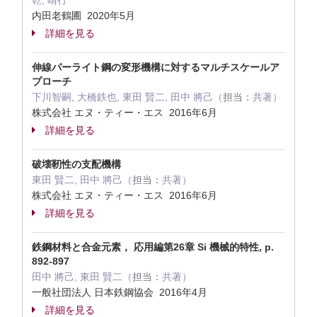
乾, 晴行
内田老鶴圃 2020年5月
詳細を見る
伸線パーライト鋼の変形機構に対するマルチスケールア
プローチ
下川智嗣, 大橋鉄也, 東田 賢二, 田中 將己（
担当：
共著）
株式会社 エヌ・ティー・エス 2016年6月
詳細を見る
破壊靭性の支配機構
東田 賢二, 田中 將己（
担当：
共著）
株式会社 エヌ・ティー・エス 2016年6月
詳細を見る
鉄鋼材料と合金元素， 応用編第26章 Si 機械的特性, p.
892-897
田中 將己, 東田 賢二（
担当：
共著）
一般社団法人 日本鉄鋼協会 2016年4月
詳細を見る