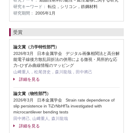
研究テーマ：
結晶性材料の脆性－延性遷移に関する研究
研究キーワード：
転位，シリコン，鉄鋼材料
研究期間：
2005年1月
受賞
論文賞（力学特性部門）
2026年3月 日本金属学会 デジタル画像相関法と高分解
能電子線後方散乱回折法の併用による微視・局所的な応
力–ひずみ曲線情報のマッピング
山﨑重人，松尾啓史，森川龍哉，田中將己
詳細を見る
論文賞（物性部門）
2026年3月 日本金属学会 Strain rate dependence of
slip persistence in TiZrNbHfTa investigated with
microcantilever bending tests
田中將己, 山﨑重人, 森川龍哉
詳細を見る