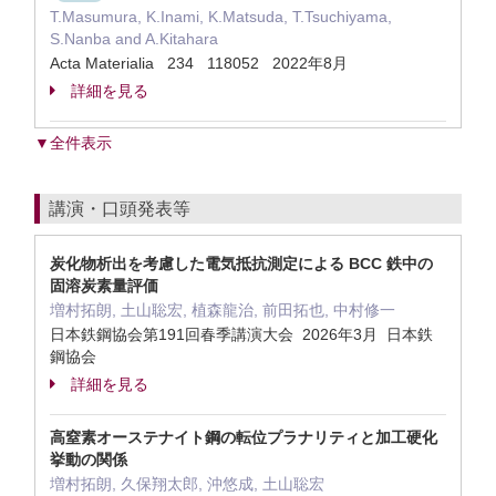
T.Masumura, K.Inami, K.Matsuda, T.Tsuchiyama,
S.Nanba and A.Kitahara
Acta Materialia 234 118052 2022年8月
詳細を見る
▼全件表示
講演・口頭発表等
炭化物析出を考慮した電気抵抗測定による BCC 鉄中の
固溶炭素量評価
増村拓朗, 土山聡宏, 植森龍治, 前田拓也, 中村修一
日本鉄鋼協会第191回春季講演大会 2026年3月 日本鉄
鋼協会
詳細を見る
高窒素オーステナイト鋼の転位プラナリティと加工硬化
挙動の関係
増村拓朗, 久保翔太郎, 沖悠成, 土山聡宏