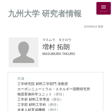
九州大学 研究者情報
メニュー
2026/06/19 更新
マスムラ タクロウ
増村 拓朗
MASUMURA TAKURO
所属
工学研究院 材料工学部門 准教授
カーボンニュートラル・エネルギー国際研究所
物質変換科学ユニット
（併任）
工学府 材料工学専攻
（併任）
工学部 材料工学科
（併任）
未来人材育成機構
（併任）