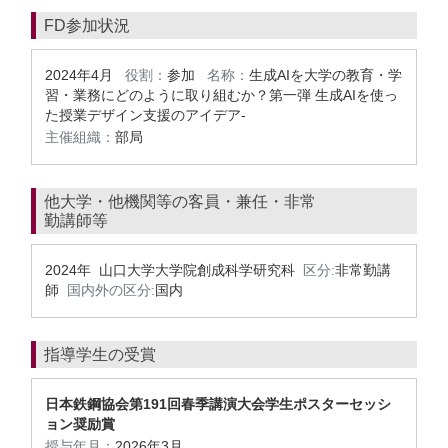
FD参加状況
2024年4月
役割：
参加
名称：
生成AIを大学の教育・学
習・業務にどのように取り組むか？第一弾 生成AIを使っ
た授業デザイン支援のアイデア-
主催組織：
部局
他大学・他機関等の客員・兼任・非常
勤講師等
2024年 山口大学大学院創成科学研究科
区分:
非常勤講
師
国内外の区分:
国内
指導学生の受賞
日本鉄鋼協会第191回春季講演大会学生ポスターセッシ
ョン奨励賞
授与年月：
2026年3月