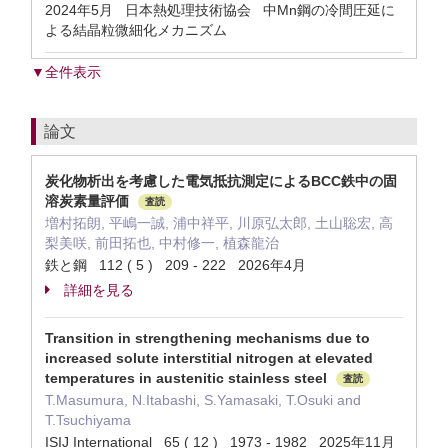
2024年5月 日本熱処理技術協会 中Mn鋼の冷間圧延に
よる結晶粒微細化メカニズム
▼全件表示
論文
炭化物析出を考慮した電気抵抗測定によるBCC鉄中の固
溶炭素量評価
査読
増村拓朗, 平嶋一誠, 浦中祥平, 川原弘太郎, 土山聡宏, 高
梨美咲, 前田拓也, 中村修一, 植森龍治
鉄と鋼 112 ( 5 ) 209 - 222 2026年4月
詳細を見る
Transition in strengthening mechanisms due to
increased solute interstitial nitrogen at elevated
temperatures in austenitic stainless steel
査読
T.Masumura, N.Itabashi, S.Yamasaki, T.Osuki and
T.Tsuchiyama
ISIJ International 65 ( 12 ) 1973 - 1982 2025年11月