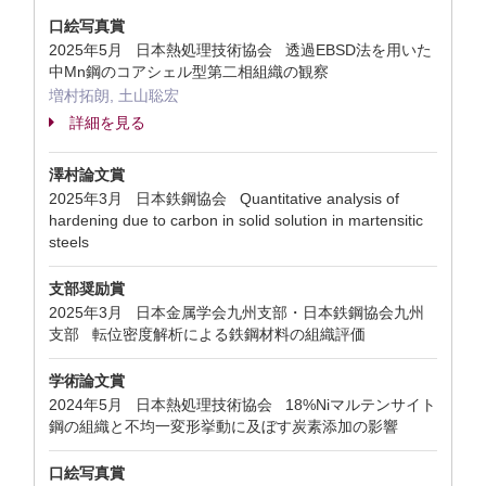
口絵写真賞
2025年5月 日本熱処理技術協会 透過EBSD法を用いた
中Mn鋼のコアシェル型第二相組織の観察
増村拓朗, 土山聡宏
詳細を見る
澤村論文賞
2025年3月 日本鉄鋼協会 Quantitative analysis of
hardening due to carbon in solid solution in martensitic
steels
支部奨励賞
2025年3月 日本金属学会九州支部・日本鉄鋼協会九州
支部 転位密度解析による鉄鋼材料の組織評価
学術論文賞
2024年5月 日本熱処理技術協会 18%Niマルテンサイト
鋼の組織と不均一変形挙動に及ぼす炭素添加の影響
口絵写真賞