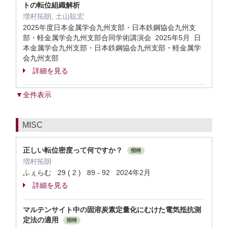
トの転位組織解析
増村拓朗, 土山聡宏
2025年度日本金属学会九州支部・日本鉄鋼協会九州支
部・軽金属学会九州支部合同学術講演会 2025年5月 日
本金属学会九州支部・日本鉄鋼協会九州支部・軽金属学
会九州支部
詳細を見る
▼全件表示
MISC
正しい転位密度って何ですか？
招待
増村拓朗
ふぇらむ 29 ( 2 ) 89 - 92 2024年2月
詳細を見る
マルテンサイト中の固溶炭素定量化にむけた電気抵抗測
定法の適用
招待