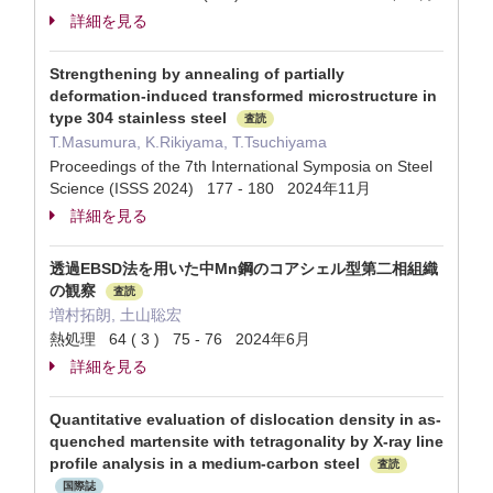
詳細を見る
Strengthening by annealing of partially
deformation-induced transformed microstructure in
type 304 stainless steel
査読
T.Masumura, K.Rikiyama, T.Tsuchiyama
Proceedings of the 7th International Symposia on Steel
Science (ISSS 2024) 177 - 180 2024年11月
詳細を見る
透過EBSD法を用いた中Mn鋼のコアシェル型第二相組織
の観察
査読
増村拓朗, 土山聡宏
熱処理 64 ( 3 ) 75 - 76 2024年6月
詳細を見る
Quantitative evaluation of dislocation density in as-
quenched martensite with tetragonality by X-ray line
profile analysis in a medium-carbon steel
査読
国際誌