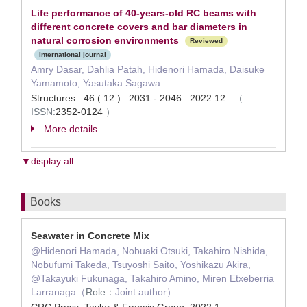
Life performance of 40-years-old RC beams with
different concrete covers and bar diameters in
natural corrosion environments
Reviewed
International journal
Amry Dasar, Dahlia Patah, Hidenori Hamada, Daisuke
Yamamoto, Yasutaka Sagawa
Structures 46 ( 12 ) 2031 - 2046 2022.12
（
ISSN:
2352-0124
）
More details
▼display all
Books
Seawater in Concrete Mix
@Hidenori Hamada, Nobuaki Otsuki, Takahiro Nishida,
Nobufumi Takeda, Tsuyoshi Saito, Yoshikazu Akira,
@Takayuki Fukunaga, Takahiro Amino, Miren Etxeberria
Larranaga（
Role：
Joint author）