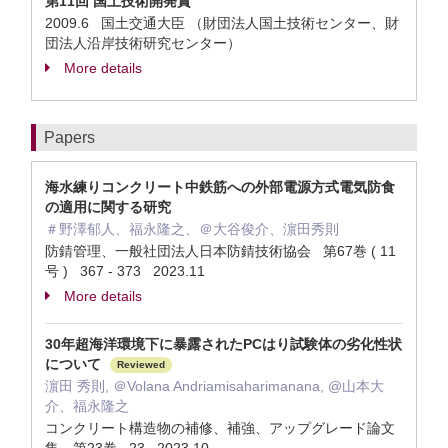
第11回 国土技術開発賞
2009.6 国土交通大臣 （財団法人国土技術センター、財
団法人沿岸技術研究センター）
More details
Papers
海水練りコンクリート中鉄筋への外部電源方式電気防食
の適用に関する研究
＃野澤郁人、福永隆之、＠大谷俊介、濵田秀則
防錆管理、一般社団法人日本防錆技術協会 第67巻 ( 11
号 ) 367 - 373 2023.11
More details
30年超海洋環境下に暴露されたPCはり試験体の劣化性状
について
Reviewed
濵田 秀則, ＠Volana Andriamisaharimanana, @山本大
介、福永隆之
コンクリート構造物の補修、補強、アップグレード論文