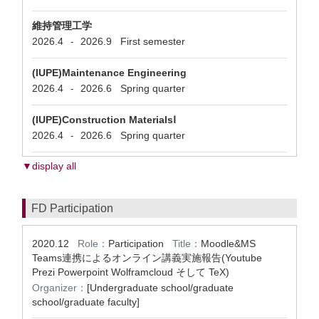
維持管理工学
2026.4
2026.9
First semester
-
(IUPE)Maintenance Engineering
2026.4
2026.6
Spring quarter
-
(IUPE)Construction MaterialsⅠ
2026.4
2026.6
Spring quarter
-
▼display all
FD Participation
2020.12
Role：
Participation
Title：
Moodle&MS
Teams連携によるオンライン講義実施報告(Youtube
Prezi Powerpoint Wolframcloud そして TeX)
Organizer：
[Undergraduate school/graduate
school/graduate faculty]