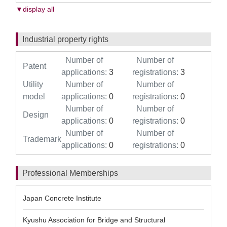
▼display all
Industrial property rights
Number of
Number of
Patent
applications:
3
registrations:
3
Utility
Number of
Number of
model
applications:
0
registrations:
0
Number of
Number of
Design
applications:
0
registrations:
0
Number of
Number of
Trademark
applications:
0
registrations:
0
Professional Memberships
Japan Concrete Institute
Kyushu Association for Bridge and Structural