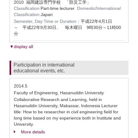
2010 福岡建設専門学校 「防災工学」
Classification:
Part-time lecturer
Domestic/International
Classification:
Japan
Semester, Day Time or Duration：
平成22年4月1日
～ 平成22年9月30日、 毎木曜日 9時30分～11時00
分
▼display all
Participation in international
educational events, etc.
2014.5
Faculty of Engineering, Hasanuddin University
Collaborative Research and Learning, held in
Hasanuddin University, Makassar, Indonesia Lecturer
title: How to be researcher in civil engineering field for
long time based on my experience both in Institute and
University.
More details