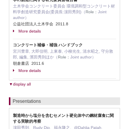
土木学会コンクリート委員会 環境調和型コンクリート材
料学創造研究委員会(委員長:濵田秀則)（
Role：
Joint
author）
公益社団法人土木学会 2011.8
More details
コンクリート補修・補強 ハンドブック
宮川豊章, 大即信明, 上東泰, 小柳光生, 清水昭之, 守分敦
郎, 編集, 濱田秀則ほか（
Role：
Joint author）
朝倉書店 2011.6
More details
▼display all
Presentations
製造時から塩分を含むセメント硬化体中の鋼材腐食に関
する実験的考察
濵田秀則、Rudy Dio、福永隆之、@Dahlia Patah、