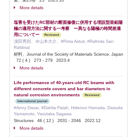
集、第23巻 23 2023.10
More details
塩害を受けたRC部材の断面修復に併用する埋設型亜鉛陽
極の適用方法に関する一考察 ー異なる陽極の時間差適
用についてー
Reviewed
濵田秀則、＠山本大介、#Pinta Astuti, #Rafmita Sari
Rafdinal
材料、Journal of the Society of Materials Science, Japan
72 ( 4 ) 273 - 279 2023.4
More details
Life performance of 40-years-old RC beams with
different concrete covers and bar diameters in
natural corrosion environments
Reviewed
International journal
#Amry Dasar, #Dahlia Patah, Hidenori Hamada, Daisuke
Yamamoto, Yasutaka Sagawa
Structures 46 ( 12 ) 2031 - 2046 2022.12
More details