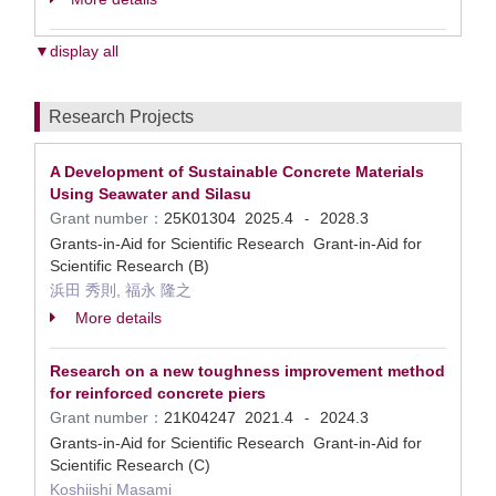
▼display all
Research Projects
A Development of Sustainable Concrete Materials
Using Seawater and Silasu
Grant number：
25K01304
2025.4
2028.3
-
Grants-in-Aid for Scientific Research Grant-in-Aid for
Scientific Research (B)
浜田 秀則, 福永 隆之
More details
Research on a new toughness improvement method
for reinforced concrete piers
Grant number：
21K04247
2021.4
2024.3
-
Grants-in-Aid for Scientific Research Grant-in-Aid for
Scientific Research (C)
Koshiishi Masami