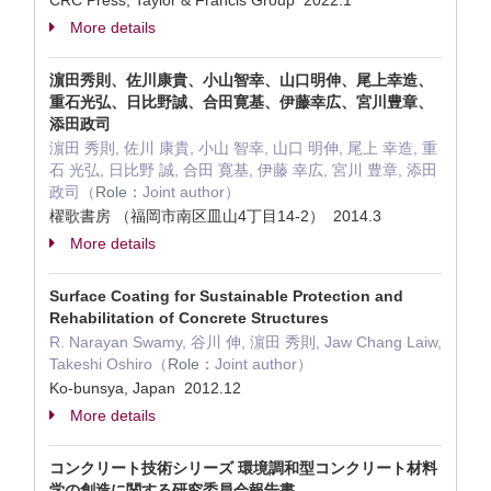
CRC Press, Taylor & Francis Group 2022.1
More details
濵田秀則、佐川康貴、小山智幸、山口明伸、尾上幸造、
重石光弘、日比野誠、合田寛基、伊藤幸広、宮川豊章、
添田政司
濵田 秀則, 佐川 康貴, 小山 智幸, 山口 明伸, 尾上 幸造, 重
石 光弘, 日比野 誠, 合田 寛基, 伊藤 幸広, 宮川 豊章, 添田
政司（
Role：
Joint author）
櫂歌書房 （福岡市南区皿山4丁目14-2） 2014.3
More details
Surface Coating for Sustainable Protection and
Rehabilitation of Concrete Structures
R. Narayan Swamy, 谷川 伸, 濵田 秀則, Jaw Chang Laiw,
Takeshi Oshiro（
Role：
Joint author）
Ko-bunsya, Japan 2012.12
More details
コンクリート技術シリーズ 環境調和型コンクリート材料
学の創造に関する研究委員会報告書