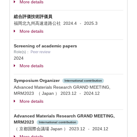
More details
総合評価技術評価員
福岡北九州高速道路公社
2024.4
2025.3
-
More details
Screening of academic papers
Role(s)：
Peer review
2024
More details
Symposium Organizer
International contribution
Advanced Materials Research GRAND MEETING,
MRM2023 （ Japan ）
2023.12
2024.12
-
More details
Advanced Materials Research GRAND MEETING,
MRM2023
International contribution
（ 京都国際会議場 Japan ）
2023.12
2024.12
-
More details