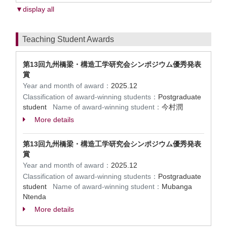
▼display all
Teaching Student Awards
第13回九州橋梁・構造工学研究会シンポジウム優秀発表
賞
Year and month of award：
2025.12
Classification of award-winning students：
Postgraduate
student
Name of award-winning student：
今村潤
More details
第13回九州橋梁・構造工学研究会シンポジウム優秀発表
賞
Year and month of award：
2025.12
Classification of award-winning students：
Postgraduate
student
Name of award-winning student：
Mubanga
Ntenda
More details