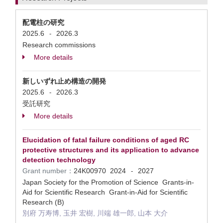
配電柱の研究
2025.6
2026.3
-
Research commissions
More details
新しいずれ止め構造の開発
2025.6
2026.3
-
受託研究
More details
Elucidation of fatal failure conditions of aged RC
protective structures and its application to advance
detection technology
Grant number：
24K00970
2024
2027
-
Japan Society for the Promotion of Science Grants-in-
Aid for Scientific Research Grant-in-Aid for Scientific
Research (B)
別府 万寿博, 玉井 宏樹, 川端 雄一郎, 山本 大介