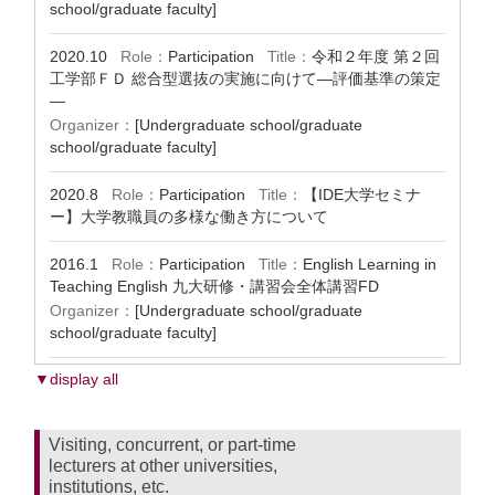
school/graduate faculty]
2020.10
Role：
Participation
Title：
令和２年度 第２回
工学部ＦＤ 総合型選抜の実施に向けて―評価基準の策定
―
Organizer：
[Undergraduate school/graduate
school/graduate faculty]
2020.8
Role：
Participation
Title：
【IDE大学セミナ
ー】大学教職員の多様な働き方について
2016.1
Role：
Participation
Title：
English Learning in
Teaching English 九大研修・講習会全体講習FD
Organizer：
[Undergraduate school/graduate
school/graduate faculty]
▼display all
Visiting, concurrent, or part-time
lecturers at other universities,
institutions, etc.