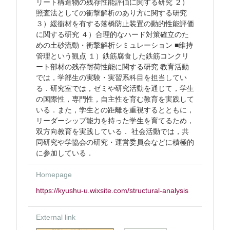
リート構造物の残存性能評価に関する研究 ２）
照査法としての衝撃解析のあり方に関する研究
３）緩衝材を有する落橋防止装置の動的性能評価
に関する研究 ４）合理的なハード対策確立のた
めの土砂流動・衝撃解析シミュレーション ■維持
管理という観点 １）鉄筋腐食した鉄筋コンクリ
ート部材の残存耐荷性能に関する研究 教育活動
では，学部生の実験・実習系科目を担当してい
る．研究室では，ゼミや研究活動を通じて，学生
の国際性，専門性，自主性を育む教育を実践して
いる．また，学生との距離を重視するとともに，
リーダーシップ能力を持った学生を育てるため，
双方向教育を実践している． 社会活動では，共
同研究や学協会の研究・運営委員会などに積極的
に参加している．
Homepage
https://kyushu-u.wixsite.com/structural-analysis
External link