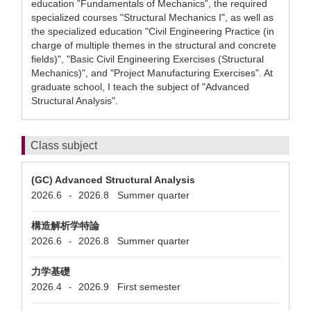
education ”Fundamentals of Mechanics”, the required
specialized courses "Structural Mechanics I", as well as
the specialized education "Civil Engineering Practice (in
charge of multiple themes in the structural and concrete
fields)", "Basic Civil Engineering Exercises (Structural
Mechanics)", and "Project Manufacturing Exercises". At
graduate school, I teach the subject of "Advanced
Structural Analysis".
Class subject
(GC) Advanced Structural Analysis
2026.6
2026.8
Summer quarter
-
構造解析学特論
2026.6
2026.8
Summer quarter
-
力学基礎
2026.4
2026.9
First semester
-