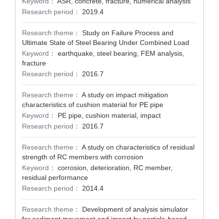
Keyword：
ASR, concrete, fracture, numerical analysis
Research period：
2019.4
Research theme：
Study on Failure Process and
Ultimate State of Steel Bearing Under Combined Load
Keyword：
earthquake, steel bearing, FEM analysis,
fracture
Research period：
2016.7
Research theme：
A study on impact mitigation
characteristics of cushion material for PE pipe
Keyword：
PE pipe, cushion material, impact
Research period：
2016.7
Research theme：
A study on characteristics of residual
strength of RC members with corrosion
Keyword：
corrosion, deterioration, RC member,
residual performance
Research period：
2014.4
Research theme：
Development of analysis simulator