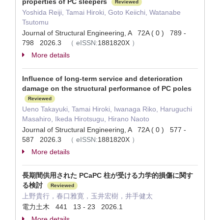
properties of PC sleepers
Reviewed
Yoshida Reiji, Tamai Hiroki, Goto Keiichi, Watanabe
Tsutomu
Journal of Structural Engineering, A 72A ( 0 ) 789 -
798 2026.3
（
eISSN:
1881820X
）
More details
Influence of long-term service and deterioration
damage on the structural performance of PC poles
Reviewed
Ueno Takayuki, Tamai Hiroki, Iwanaga Riko, Haruguchi
Masahiro, Ikeda Hirotsugu, Hirano Naoto
Journal of Structural Engineering, A 72A ( 0 ) 577 -
587 2026.3
（
eISSN:
1881820X
）
More details
長期間供用された PCaPC 柱が受ける力学的損傷に関す
る検討
Reviewed
上野貴行，春口雅寛，玉井宏樹，井手健太
電力土木 441 13 - 23 2026.1
More details