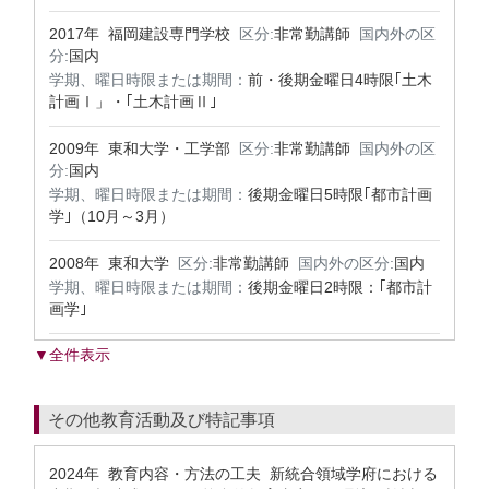
2017年 福岡建設専門学校
区分:
非常勤講師
国内外の区
分:
国内
学期、曜日時限または期間：
前・後期金曜日4時限｢土木
計画Ⅰ」・｢土木計画Ⅱ｣
2009年 東和大学・工学部
区分:
非常勤講師
国内外の区
分:
国内
学期、曜日時限または期間：
後期金曜日5時限｢都市計画
学｣（10月～3月）
2008年 東和大学
区分:
非常勤講師
国内外の区分:
国内
学期、曜日時限または期間：
後期金曜日2時限：｢都市計
画学｣
▼全件表示
その他教育活動及び特記事項
2024年 教育内容・方法の工夫 新統合領域学府における