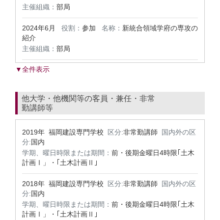
主催組織：
部局
2024年6月
役割：
参加
名称：
新統合領域学府の専攻の
紹介
主催組織：
部局
▼全件表示
他大学・他機関等の客員・兼任・非常
勤講師等
2019年 福岡建設専門学校
区分:
非常勤講師
国内外の区
分:
国内
学期、曜日時限または期間：
前・後期金曜日4時限｢土木
計画Ⅰ」・｢土木計画Ⅱ｣
2018年 福岡建設専門学校
区分:
非常勤講師
国内外の区
分:
国内
学期、曜日時限または期間：
前・後期金曜日4時限｢土木
計画Ⅰ」・｢土木計画Ⅱ｣