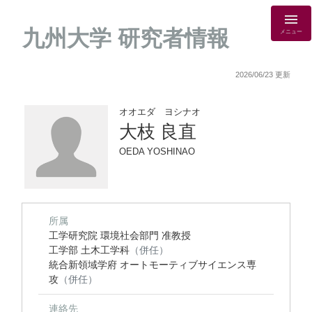
九州大学 研究者情報
メニュー
2026/06/23 更新
オオエダ ヨシナオ
大枝 良直
OEDA YOSHINAO
所属
工学研究院 環境社会部門 准教授
工学部 土木工学科
（併任）
統合新領域学府 オートモーティブサイエンス専
攻
（併任）
連絡先