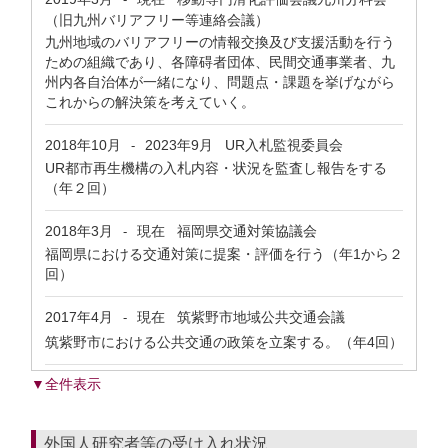
（旧九州バリアフリー等連絡会議）
九州地域のバリアフリーの情報交換及び支援活動を行う
ための組織であり、各障碍者団体、民間交通事業者、九
州内各自治体が一緒になり、問題点・課題を挙げながら
これからの解決策を考えていく。
2018年10月
2023年9月
UR入札監視委員会
-
UR都市再生機構の入札内容・状況を監査し報告をする
（年２回）
2018年3月
現在
福岡県交通対策協議会
-
福岡県における交通対策に提案・評価を行う（年1から２
回）
2017年4月
現在
筑紫野市地域公共交通会議
-
筑紫野市における公共交通の政策を立案する。（年4回）
▼全件表示
外国人研究者等の受け入れ状況