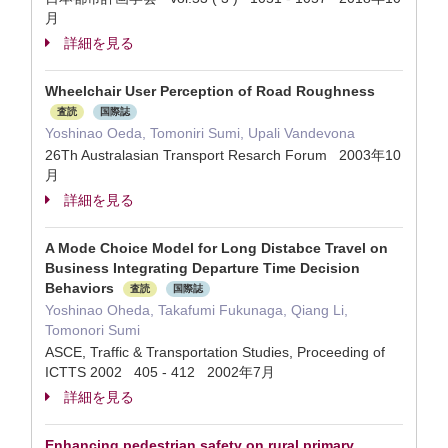
月
詳細を見る
Wheelchair User Perception of Road Roughness
査読
国際誌
Yoshinao Oeda, Tomoniri Sumi, Upali Vandevona
26Th Australasian Transport Resarch Forum 2003年10
月
詳細を見る
A Mode Choice Model for Long Distabce Travel on
Business Integrating Departure Time Decision
Behaviors
査読
国際誌
Yoshinao Oheda, Takafumi Fukunaga, Qiang Li,
Tomonori Sumi
ASCE, Traffic & Transportation Studies, Proceeding of
ICTTS 2002 405 - 412 2002年7月
詳細を見る
Enhancing pedestrian safety on rural primary