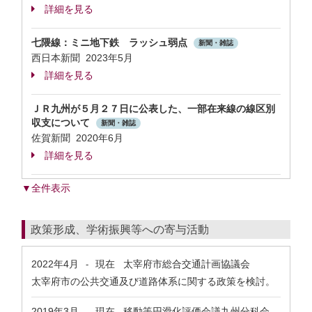
詳細を見る
七隈線：ミニ地下鉄 ラッシュ弱点
新聞・雑誌
西日本新聞 2023年5月
詳細を見る
ＪＲ九州が５月２７日に公表した、一部在来線の線区別
収支について
新聞・雑誌
佐賀新聞 2020年6月
詳細を見る
▼全件表示
政策形成、学術振興等への寄与活動
2022年4月
現在
太宰府市総合交通計画協議会
-
太宰府市の公共交通及び道路体系に関する政策を検討。
2019年3月
現在
移動等円滑化評価会議九州分科会
-