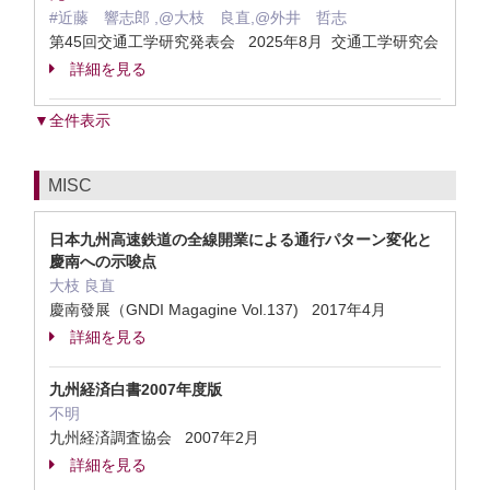
#近藤 響志郎 ,@大枝 良直,@外井 哲志
第45回交通工学研究発表会 2025年8月 交通工学研究会
詳細を見る
▼全件表示
MISC
日本九州高速鉄道の全線開業による通行パターン変化と
慶南への示唆点
大枝 良直
慶南發展（GNDI Magagine Vol.137) 2017年4月
詳細を見る
九州経済白書2007年度版
不明
九州経済調査協会 2007年2月
詳細を見る