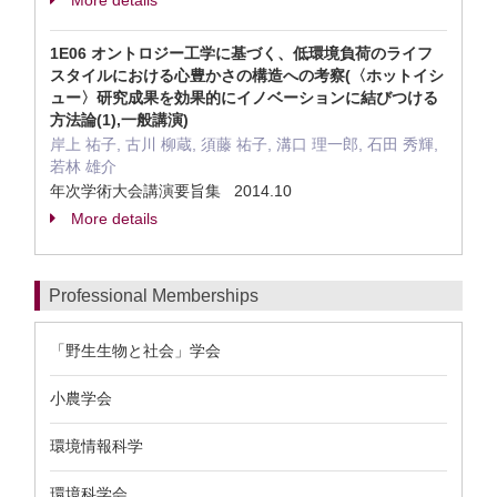
More details
1E06 オントロジー工学に基づく、低環境負荷のライフ
スタイルにおける心豊かさの構造への考察(〈ホットイシ
ュー〉研究成果を効果的にイノベーションに結びつける
方法論(1),一般講演)
岸上 祐子, 古川 柳蔵, 須藤 祐子, 溝口 理一郎, 石田 秀輝,
若林 雄介
年次学術大会講演要旨集 2014.10
More details
Professional Memberships
「野生生物と社会」学会
小農学会
環境情報科学
環境科学会