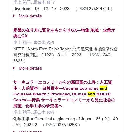
岸上 祐子, 馬奈木 俊介
Riverfront 96 12 - 15 2023
（
ISSN:
2758-4844
）
More details
産業の在り方に変化をもたらすGX—特集 地域・企業が
挑むGX
岸上 祐子, 馬奈木 俊介
NETT : North East Think Tank : 北海道東北地域経済総合
研究所機関誌 ( 122 ) 8 - 11 2023
（
ISSN:
1346-
5635
）
More details
サーキュラーエコノミーからの新国富の上昇 : 人工資
本・人的資本・自然資本—Circular Economy
and
Inclusive Wealth : Produced, Human
and
Natural
Capital—特集 サーキュラーエコノミーから見た社会の
展望 : 化学工学の研究者へ
岸上 祐子, 馬奈木 俊介
化学工学 = Chemical engineering of Japan 86 ( 2 ) 49
- 52 2022.2
（
ISSN:
0375-9253
）