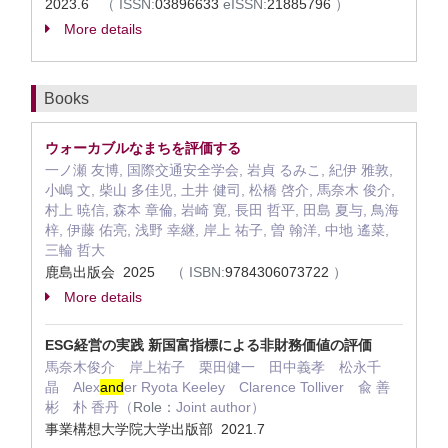
2023.6
（
ISSN:
03896633
eISSN:
21885796
）
More details
Books
ウォーカブルなまちを評価する
一ノ瀬 友博, 国際交通安全学会, 岩貞 るみこ, 紀伊 雅敦,
小嶋 文, 柴山 多佳児, 土井 健司, 松橋 啓介, 馬奈木 俊介,
村上 暁信, 森本 章倫, 岩崎 寛, 長田 哲平, 田島 夏与, 鳥海
梓, 伊藤 佑亮, 浅野 幸継, 岸上 祐子, 曽 翰洋, 中地 遙菜,
三輪 哲大
鹿島出版会 2025
（
ISBN:
9784306073722
）
More details
ESG経営の実践 新国富指標による非財務価値の評価
馬奈木俊介 岸上祐子 栗田健一 田中義孝 松永千
晶 Alex
and
er Ryota Keeley Clarence Tolliver 兪 善
彬 朴 香丹（
Role：
Joint author）
事業構想大学院大学出版部 2021.7