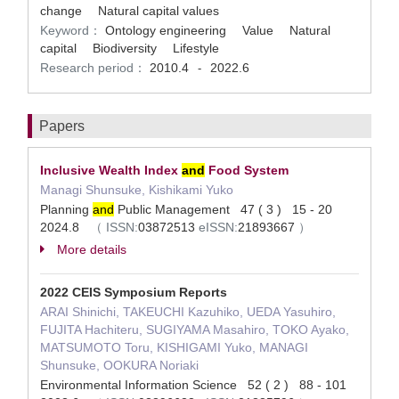
change Natural capital values
Keyword：
Ontology engineering Value Natural
capital Biodiversity Lifestyle
Research period：
2010.4
2022.6
-
Papers
Inclusive Wealth Index
and
Food System
Managi Shunsuke, Kishikami Yuko
Planning
and
Public Management 47 ( 3 ) 15 - 20
2024.8
（
ISSN:
03872513
eISSN:
21893667
）
More details
2022 CEIS Symposium Reports
ARAI Shinichi, TAKEUCHI Kazuhiko, UEDA Yasuhiro,
FUJITA Hachiteru, SUGIYAMA Masahiro, TOKO Ayako,
MATSUMOTO Toru, KISHIGAMI Yuko, MANAGI
Shunsuke, OOKURA Noriaki
Environmental Information Science 52 ( 2 ) 88 - 101