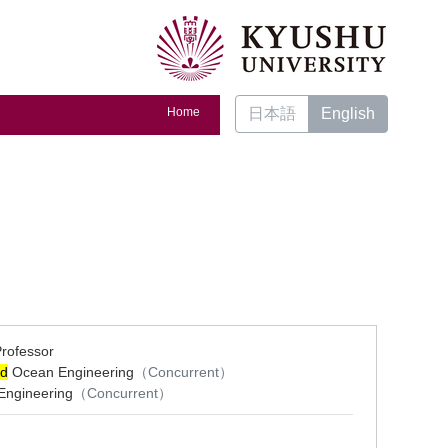
Home
日本語
English
Professor
nd
Ocean Engineering
（Concurrent）
ngineering
（Concurrent）