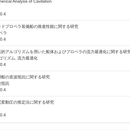
erical Analysis of Cavitation
0.4
ッドプロペラ装備船の推進性能に関する研究
ペラ
0.4
伝的アルゴリズムを用いた船体およびプロペラの流力最適化に関する研
ゴリズム, 流力最適化
0.4
胴船の造波抵抗に関する研究
波抵抗
0.4
尾変動圧の推定法に関する研究
0.4