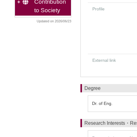
Contribution
Profile
to Society
Updated on 2026/06/23
External link
Degree
Dr. of Eng.
Research Interests・Re