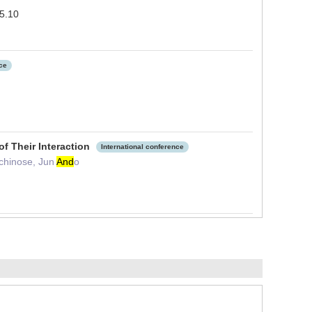
25.10
nce
f Their Interaction
International conference
Ichinose, Jun
And
o