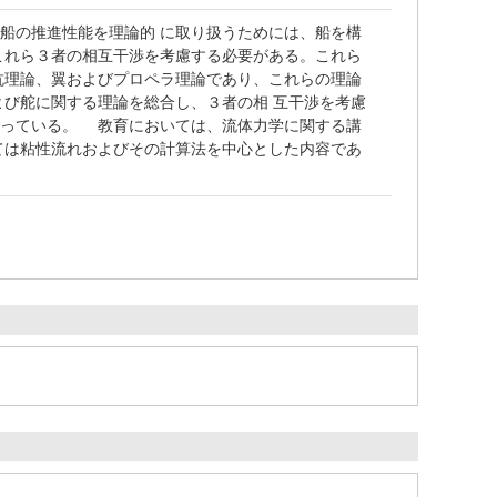
船の推進性能を理論的 に取り扱うためには、船を構
これら３者の相互干渉を考慮する必要がある。これら
抗理論、翼およびプロペラ理論であり、これらの理論
よび舵に関する理論を総合し、３者の相 互干渉を考慮
行っている。 教育においては、流体力学に関する講
ては粘性流れおよびその計算法を中心とした内容であ