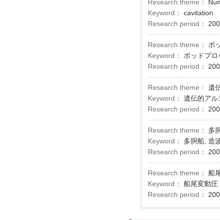
Research theme：
Num
Keyword：
cavitation
Research period：
200
Research theme：
ポ
Keyword：
ポッドプロ
Research period：
200
Research theme：
遺
Keyword：
遺伝的アル
Research period：
200
Research theme：
多
Keyword：
多胴船, 造
Research period：
200
Research theme：
船
Keyword：
船尾変動圧
Research period：
200