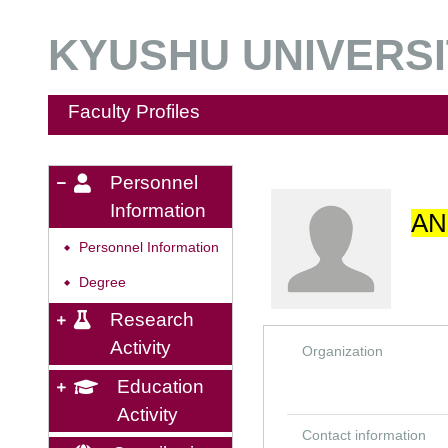
KYUSHU UNIVERSIT
Faculty Profiles
Personnel
Information
AN
Personnel Information
◆
Degree
◆
Research
Activity
Organization
Education
Activity
Contact information