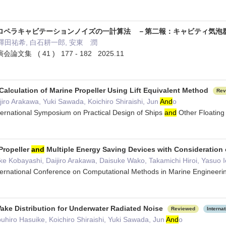
ロペラキャビテーションノイズの一計算法 －第二報：キャビティ気泡
 澤田祐希, 白石耕一郎, 安東 潤
集 ( 41 ) 177 - 182 2025.11
Calculation of Marine Propeller Using Lift Equivalent Method
Rev
iro Arakawa, Yuki Sawada, Koichiro Shiraishi, Jun
And
o
ternational Symposium on Practical Design of Ships
and
Other Floating
Propeller
and
Multiple Energy Saving Devices with Consideration o
e Kobayashi, Daijiro Arakawa, Daisuke Wako, Takamichi Hiroi, Yasuo 
nternational Conference on Computational Methods in Marine Engineer
Wake Distribution for Underwater Radiated Noise
Reviewed
Internat
hiro Hasuike, Koichiro Shiraishi, Yuki Sawada, Jun
And
o