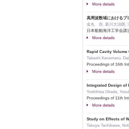
More details
高周波数域におけるプ
金丸 崇, 新川大治朗,
日本船舶海洋工学会講演会論文
More details
Rapid Cavity Volume 
Takashi Kanemaru, Daij
Proceedings of 16th In
More details
Integrated Design of 
Yoshihisa Okada, Yosuk
Proceedings of 11th I
More details
Study on Effects of 
Takuya Tachikawa, Nobu