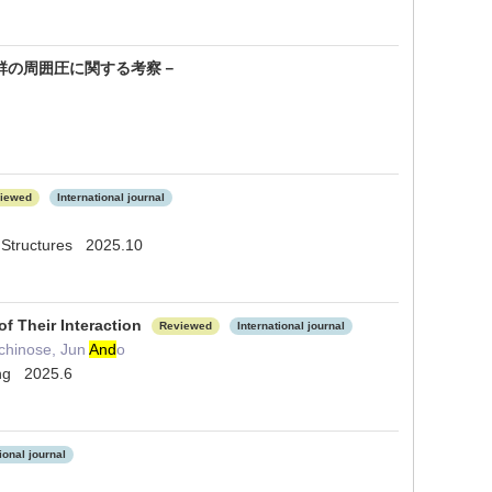
群の周囲圧に関する考察－
iewed
International journal
 Structures 2025.10
f Their Interaction
Reviewed
International journal
Ichinose, Jun
And
o
ing 2025.6
ional journal