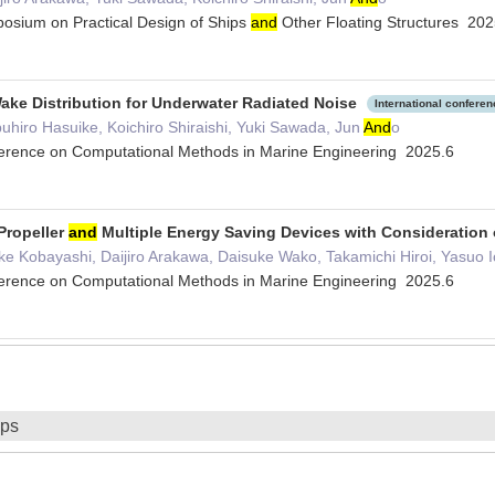
posium on Practical Design of Ships
and
Other Floating Structures 20
Wake Distribution for Underwater Radiated Noise
International confere
hiro Hasuike, Koichiro Shiraishi, Yuki Sawada, Jun
And
o
nference on Computational Methods in Marine Engineering 2025.6
Propeller
and
Multiple Energy Saving Devices with Consideration o
e Kobayashi, Daijiro Arakawa, Daisuke Wako, Takamichi Hiroi, Yasuo 
nference on Computational Methods in Marine Engineering 2025.6
ips