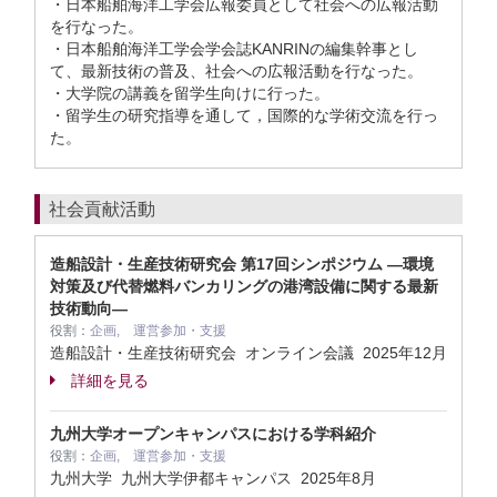
・日本船舶海洋工学会広報委員として社会への広報活動
を行なった。
・日本船舶海洋工学会学会誌KANRINの編集幹事とし
て、最新技術の普及、社会への広報活動を行なった。
・大学院の講義を留学生向けに行った。
・留学生の研究指導を通して，国際的な学術交流を行っ
た。
社会貢献活動
造船設計・生産技術研究会 第17回シンポジウム ―環境
対策及び代替燃料バンカリングの港湾設備に関する最新
技術動向―
役割：
企画, 運営参加・支援
造船設計・生産技術研究会 オンライン会議
2025年12月
詳細を見る
九州大学オープンキャンパスにおける学科紹介
役割：
企画, 運営参加・支援
九州大学 九州大学伊都キャンパス
2025年8月