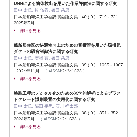
DNNによる物体検出を用いた作業評価法に関する研究
田中 太氏, 牧 佑香, 篠田 岳思
日本船舶海洋工学会講演会論文集 40 ( 0 ) 719 - 721
2025年5月
詳細を見る
船舶居住区の快適性向上のための音響管を用いた吸排気
ダクトの騒音制御法に関する研究
田中 太氏, 廣瀬 蒼, 篠田 岳思
日本船舶海洋工学会講演会論文集 39 ( 0 ) 1065 - 1067
2024年11月
（
eISSN:
24241628
）
詳細を見る
塗装工程のデジタル化のための光学的解析によるブラス
トグレード識別装置の実用化に関する研究
田中 太氏, 篠田 岳思, 石川 祥太郎
日本船舶海洋工学会講演会論文集 38 ( 0 ) 351 - 352
2024年5月
（
eISSN:
24241628
）
詳細を見る