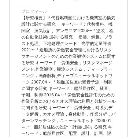
プロフィール
【研究概要】 * 代替燃料船における機関室の換気
設計に関する研究 キーワード：代替燃料、機
関室、換気設計、アンモニア 2024〜 * 塗装工程
の自動化技術に関する研究 塗装、鋼板、ブラ
スト処理、下地処理グレード、光学的定量評価
2021〜 * 造船所の労働安全管理におけるリスク
マネージメントのための作業観測システムに関す
る研究 キーワード：労働安全，リスクマネージ
メント,作業観測，観測システム，ディープラー
ニング，画像解析,ディープニューラルネットワ
ーク 2007.04～. * 船舶居住区の騒音予測・制御
に関する研究 キーワード：船舶居住区、騒音、
予測、制御 2016.04.~ * 労働安全性評価のための
作業分析におけるカオス理論の利用と分析ツール
に関する研究 キーワード：労働安全，時系列デ
ータ解析，カオス理論，身体動作，作業分析，パ
ターンマッチング，ニューラルネット 2006.01
～. * 船舶居住区の設計・計画に関する研究 キ
ーワード：船舶居住区、配置、設計、計画、評