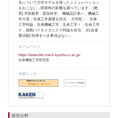
生について力学モデルを使ったシミュレーション
をおこない，障害時の影響を調べています． [教
育] 学部教育：図形科学, 機械設計第一，機械工
学大意，生体工学基礎を担当． 大学院： 生体
工学特論，生体機械工学，生命工学Ⅰ，生命工学
Ⅱ，細胞バイオメカニクス特論を担当． [社会連
携活動] 特筆すべき事項はない．
ホームページ
https://www.bfe.mech.kyushu-u.ac.jp/
生体機能工学研究室
外部リンク
研究分野