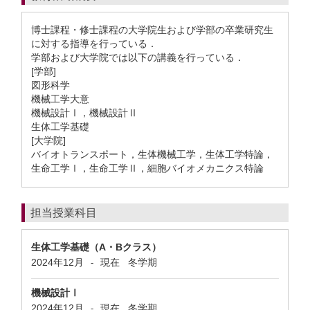
博士課程・修士課程の大学院生および学部の卒業研究生
に対する指導を行っている．
学部および大学院では以下の講義を行っている．
[学部]
図形科学
機械工学大意
機械設計Ⅰ，機械設計Ⅱ
生体工学基礎
[大学院]
バイオトランスポート，生体機械工学，生体工学特論，
生命工学Ⅰ，生命工学Ⅱ，細胞バイオメカニクス特論
担当授業科目
生体工学基礎（A・Bクラス）
2024年12月
現在
冬学期
-
機械設計Ⅰ
2024年12月
現在
冬学期
-