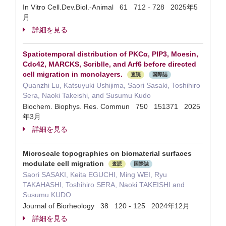
In Vitro Cell.Dev.Biol.-Animal 61 712 - 728 2025年5
月
詳細を見る
Spatiotemporal distribution of PKCα, PIP3, Moesin,
Cdc42, MARCKS, Scriblle, and Arf6 before directed
cell migration in monolayers.
査読
国際誌
Quanzhi Lu, Katsuyuki Ushijima, Saori Sasaki, Toshihiro
Sera, Naoki Takeishi, and Susumu Kudo
Biochem. Biophys. Res. Commun 750 151371 2025
年3月
詳細を見る
Microscale topographies on biomaterial surfaces
modulate cell migration
査読
国際誌
Saori SASAKI, Keita EGUCHI, Ming WEI, Ryu
TAKAHASHI, Toshihiro SERA, Naoki TAKEISHI and
Susumu KUDO
Journal of Biorheology 38 120 - 125 2024年12月
詳細を見る