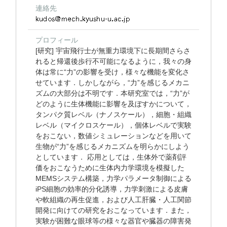
連絡先
プロフィール
[研究] 宇宙飛行士が無重力環境下に長期間さらさ
れると帰還後歩行不可能になるように，我々の身
体は常に“力”の影響を受け，様々な機能を変化さ
せています．しかしながら，“力”を感じるメカニ
ズムの大部分は不明です．本研究室では，“力”が
どのように生体機能に影響を及ぼすかについて，
タンパク質レベル（ナノスケール），細胞・組織
レベル（マイクロスケール），個体レベルで実験
をおこない，数値シミュレーションなどを用いて
生物が“力”を感じるメカニズムを明らかにしよう
としています． 応用としては，生体外で薬剤評
価をおこなうために生体内力学環境を模擬した
MEMSシステム構築，力学パラメータ制御による
iPS細胞の効率的分化誘導，力学刺激による皮膚
や軟組織の再生促進，および人工肝臓・人工関節
開発に向けての研究をおこなっています．また，
実験が困難な眼球等の様々な器官や臓器の障害発