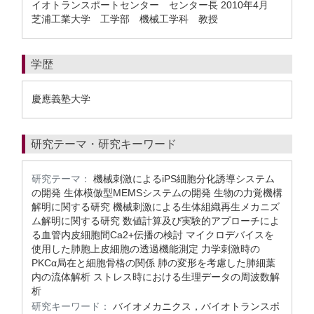
イオトランスポートセンター センター長 2010年4月
芝浦工業大学 工学部 機械工学科 教授
学歴
慶應義塾大学
研究テーマ・研究キーワード
研究テーマ：
機械刺激によるiPS細胞分化誘導システム
の開発 生体模倣型MEMSシステムの開発 生物の力覚機構
解明に関する研究 機械刺激による生体組織再生メカニズ
ム解明に関する研究 数値計算及び実験的アプローチによ
る血管内皮細胞間Ca2+伝播の検討 マイクロデバイスを
使用した肺胞上皮細胞の透過機能測定 力学刺激時の
PKCα局在と細胞骨格の関係 肺の変形を考慮した肺細葉
内の流体解析 ストレス時における生理データの周波数解
析
研究キーワード：
バイオメカニクス，バイオトランスポ