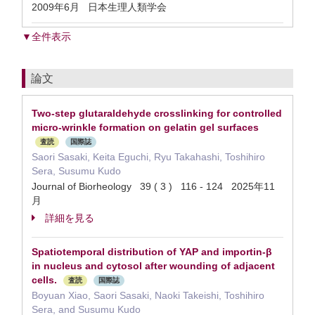
2009年6月 日本生理人類学会
▼全件表示
論文
Two-step glutaraldehyde crosslinking for controlled
micro-wrinkle formation on gelatin gel surfaces
査読
国際誌
Saori Sasaki, Keita Eguchi, Ryu Takahashi, Toshihiro
Sera, Susumu Kudo
Journal of Biorheology 39 ( 3 ) 116 - 124 2025年11
月
詳細を見る
Spatiotemporal distribution of YAP and importin-β
in nucleus and cytosol after wounding of adjacent
cells.
査読
国際誌
Boyuan Xiao, Saori Sasaki, Naoki Takeishi, Toshihiro
Sera, and Susumu Kudo