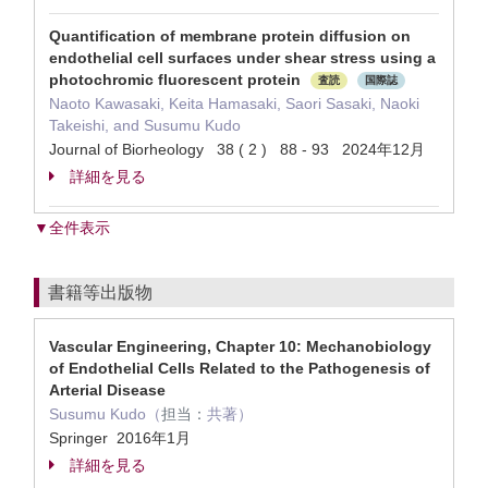
Quantification of membrane protein diffusion on
endothelial cell surfaces under shear stress using a
photochromic fluorescent protein
査読
国際誌
Naoto Kawasaki, Keita Hamasaki, Saori Sasaki, Naoki
Takeishi, and Susumu Kudo
Journal of Biorheology 38 ( 2 ) 88 - 93 2024年12月
詳細を見る
▼全件表示
書籍等出版物
Vascular Engineering, Chapter 10: Mechanobiology
of Endothelial Cells Related to the Pathogenesis of
Arterial Disease
Susumu Kudo（
担当：
共著）
Springer 2016年1月
詳細を見る