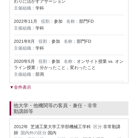
わりに活かすアサーション
主催組織：
学科
2022年11月
役割：
参加
名称：
部門FD
主催組織：
学科
2021年8月
役割：
参加
名称：
部門FD
主催組織：
学科
2020年5月
役割：
参加
名称：
オンサイト授業 vs. オン
ライン授業：分かったこと，変わったこと
主催組織：
部局
▼全件表示
他大学・他機関等の客員・兼任・非常
勤講師等
2012年 芝浦工業大学工学部機械工学科
区分:
非常勤講
師
国内外の区分:
国内