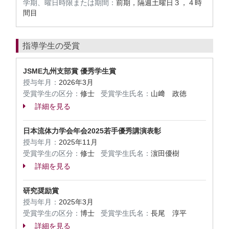
学期、曜日時限または期間：
前期，隔週土曜日３，４時
間目
指導学生の受賞
JSME九州支部賞 優秀学生賞
授与年月：
2026年3月
受賞学生の区分：
修士
受賞学生氏名：
山﨑 政徳
詳細を見る
日本流体力学会年会2025若手優秀講演表彰
授与年月：
2025年11月
受賞学生の区分：
修士
受賞学生氏名：
濵田優樹
詳細を見る
研究奨励賞
授与年月：
2025年3月
受賞学生の区分：
博士
受賞学生氏名：
長尾 淳平
詳細を見る