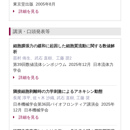
東京堂出版 2005年8月
詳細を見る
講演・口頭発表等
細胞膜張力の緩和に起因した細胞質流動に関する数値解
析
苗村 侑生、武石 直樹、工藤 奨2
第39回数値流体シンポジウム 2025年12月 日本流体力
学会
詳細を見る
隣接細胞剥離時の力学刺激によるアネキシン動態
長尾 淳平, 佐々木 沙織, 武石 直樹, 工藤 奨
日本機械学会第36回バイオフロンティア講演会 2025年
12月 日本機械学会
詳細を見る