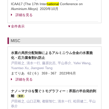
ICAA17 (The 17th Inter
national
Conference on
Aluminium Alloys) 2020年10月
詳細を見る
▼全件表示
MISC
水素の局所分配制御によるアルミニウム合金の水素脆
化・応力腐食割れ防止
戸田裕之, 清水一行, 藤原比呂, 平山恭介, Yafei Wang,
Yuantao Xu, Jiangwei Tang
まてりあ 62 ( 6 ) 359 - 367 2023年6月
詳細を見る
ナノ～マクロを繋ぐトモグラフィー：界面の半自発的剥
離
査読
戸田裕之, 山口正剛, 都留智仁, 清水一行, 松田健二, 平山
恭介