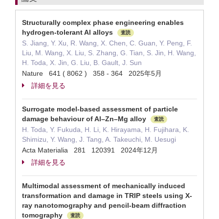
Structurally complex phase engineering enables
hydrogen-tolerant Al alloys
査読
S. Jiang, Y. Xu, R. Wang, X. Chen, C. Guan, Y. Peng, F.
Liu, M. Wang, X. Liu, S. Zhang, G. Tian, S. Jin, H. Wang,
H. Toda, X. Jin, G. Liu, B. Gault, J. Sun
Nature 641 ( 8062 ) 358 - 364 2025年5月
詳細を見る
Surrogate model-based assessment of particle
damage behaviour of Al–Zn–Mg alloy
査読
H. Toda, Y. Fukuda, H. Li, K. Hirayama, H. Fujihara, K.
Shimizu, Y. Wang, J. Tang, A. Takeuchi, M. Uesugi
Acta Materialia 281 120391 2024年12月
詳細を見る
Multimodal assessment of mechanically induced
transformation and damage in TRIP steels using X-
ray nanotomography and pencil-beam diffraction
tomography
査読