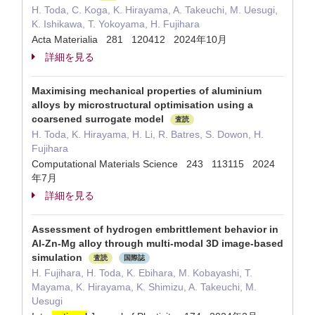
H. Toda, C. Koga, K. Hirayama, A. Takeuchi, M. Uesugi,
K. Ishikawa, T. Yokoyama, H. Fujihara
Acta Materialia 281 120412 2024年10月
詳細を見る
Maximising mechanical properties of aluminium
alloys by microstructural optimisation using a
coarsened surrogate model
査読
H. Toda, K. Hirayama, H. Li, R. Batres, S. Dowon, H.
Fujihara
Computational Materials Science 243 113115 2024
年7月
詳細を見る
Assessment of hydrogen embrittlement behavior in
Al-Zn-Mg alloy through multi-modal 3D image-based
simulation
査読
国際誌
H. Fujihara, H. Toda, K. Ebihara, M. Kobayashi, T.
Mayama, K. Hirayama, K. Shimizu, A. Takeuchi, M.
Uesugi