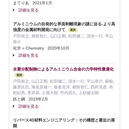
まてりあ 2021年1月
詳細を見る
アルミニウムの自発的な界面剥離現象の謎に迫る-より高
強度の金属材料開発に向けて
査読
戸田裕之, 都留智仁, 山口正剛, 松田健二, 清水一行, 平山
恭介
化学 = Chemistry 2020年10月
詳細を見る
水素分配制御によるアルミニウム合金の力学特性最適化
査読
戸田裕之, 山口正剛, 松田健二, 清水一行, 平山恭介, 蘇航,
藤原比呂, 海老原健一, 板倉充洋, 都留智仁, 西村克彦, 布
村紀男, 李昇原, 土屋大樹, 竹内晃久, 上杉健太朗
鉄と鋼 2019年2月
詳細を見る
リバース4D材料エンジニアリング：その構想と最近の展
開