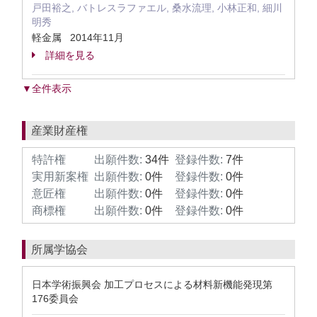
戸田裕之, バトレスラファエル, 桑水流理, 小林正和, 細川
明秀
軽金属 2014年11月
詳細を見る
▼全件表示
産業財産権
特許権
出願件数:
34件
登録件数:
7件
実用新案権
出願件数:
0件
登録件数:
0件
意匠権
出願件数:
0件
登録件数:
0件
商標権
出願件数:
0件
登録件数:
0件
所属学協会
日本学術振興会 加工プロセスによる材料新機能発現第
176委員会