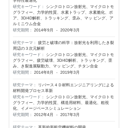
学特性最適化
研究キーワード：
シンクロトロン放射光、マイクロトモ
グラフィー、力学的性質、水素トラップ、水素脆化、ポ
ア、3D/4D解析、トラッキング、歪み、マッ ピング、ア
ルミニウム合金
研究期間：
2014年9月
2020年3月
-
研究テーマ：
疲労と破壊の科学：放射光を利用したき裂
周辺の３次元解析
研究キーワード：
シンクロトロン放射光、マイクロトモ
グラフィー、疲労破壊、3D/4D解析、トラッキング、歪
み、き裂進展駆動力、マッ ピング、チタン合金
研究期間：
2014年8月
2019年3月
-
研究テーマ：
リバース４Ｄ材料エンジニアリングによる
材料開発プロセス革新
研究キーワード：
シンクロトロン放射光、マイクロトモ
グラフィー、力学的性質、構造用材料、最適化、粗視
化、イメージベースシミュレーション
研究期間：
2012年4月
2017年3月
-
研究テーマ：
革新的新航空機材料の開発