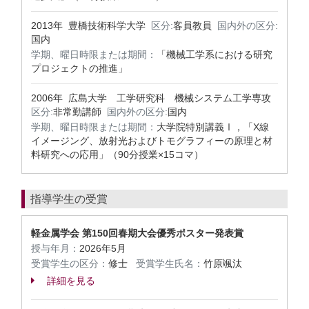
2013年 豊橋技術科学大学
区分:
客員教員
国内外の区分:
国内
学期、曜日時限または期間：
「機械工学系における研究
プロジェクトの推進」
2006年 広島大学 工学研究科 機械システム工学専攻
区分:
非常勤講師
国内外の区分:
国内
学期、曜日時限または期間：
大学院特別講義Ⅰ，「X線
イメージング、放射光およびトモグラフィーの原理と材
料研究への応用」（90分授業×15コマ）
指導学生の受賞
軽金属学会 第150回春期大会優秀ポスター発表賞
授与年月：
2026年5月
受賞学生の区分：
修士
受賞学生氏名：
竹原颯汰
詳細を見る