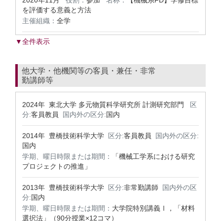
2020年11月
役割：
参加
名称：
【機械系FD】学修目標
を評価する意義と方法
主催組織：
全学
▼全件表示
他大学・他機関等の客員・兼任・非常
勤講師等
2024年 東北大学 多元物質科学研究所 計測研究部門
区
分:
客員教員
国内外の区分:
国内
2014年 豊橋技術科学大学
区分:
客員教員
国内外の区分:
国内
学期、曜日時限または期間：
「機械工学系における研究
プロジェクトの推進」
2013年 豊橋技術科学大学
区分:
非常勤講師
国内外の区
分:
国内
学期、曜日時限または期間：
大学院特別講義Ⅰ，「材料
選択法」（90分授業×12コマ）