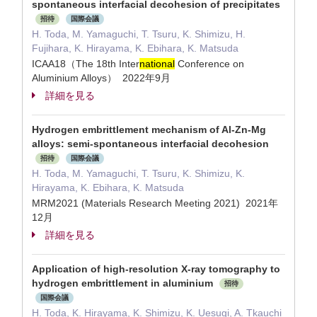
spontaneous interfacial decohesion of precipitates
招待
国際会議
H. Toda, M. Yamaguchi, T. Tsuru, K. Shimizu, H.
Fujihara, K. Hirayama, K. Ebihara, K. Matsuda
ICAA18（The 18th Inter
national
Conference on
Aluminium Alloys） 2022年9月
詳細を見る
Hydrogen embrittlement mechanism of Al-Zn-Mg
alloys: semi-spontaneous interfacial decohesion
招待
国際会議
H. Toda, M. Yamaguchi, T. Tsuru, K. Shimizu, K.
Hirayama, K. Ebihara, K. Matsuda
MRM2021 (Materials Research Meeting 2021) 2021年
12月
詳細を見る
Application of high-resolution X-ray tomography to
hydrogen embrittlement in aluminium
招待
国際会議
H. Toda, K. Hirayama, K. Shimizu, K. Uesugi, A. Tkauchi