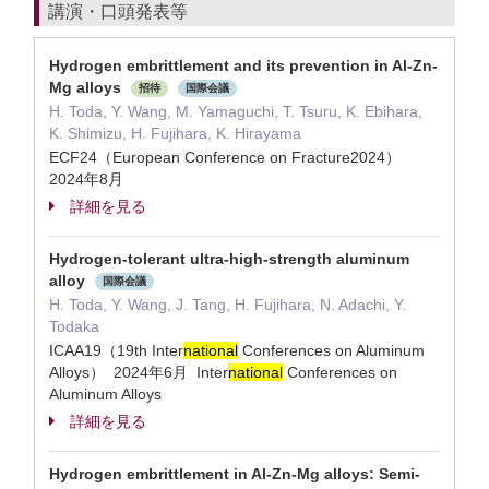
講演・口頭発表等
Hydrogen embrittlement and its prevention in Al-Zn-
Mg alloys
招待
国際会議
H. Toda, Y. Wang, M. Yamaguchi, T. Tsuru, K. Ebihara,
K. Shimizu, H. Fujihara, K. Hirayama
ECF24（European Conference on Fracture2024）
2024年8月
詳細を見る
Hydrogen-tolerant ultra-high-strength aluminum
alloy
国際会議
H. Toda, Y. Wang, J. Tang, H. Fujihara, N. Adachi, Y.
Todaka
ICAA19（19th Inter
national
Conferences on Aluminum
Alloys） 2024年6月 Inter
national
Conferences on
Aluminum Alloys
詳細を見る
Hydrogen embrittlement in Al-Zn-Mg alloys: Semi-