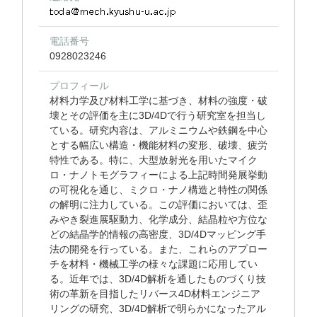
電話番号
0928023246
プロフィール
材料力学及び材料工学に基づき、材料の強度・破
壊とその評価を主に3D/4Dで行う研究室を担当し
ている。研究内容は、アルミニウムや鉄鋼を中心
とする幅広い構造・機能材料の変形、破壊、疲労
特性である。特に、大型放射光を用いたマイク
ロ・ナノトモグラフィーによる上記時間発展挙動
の可視化を通じ、ミクロ・ナノ構造と特性の関係
の解明に注力している。この評価においては、歪
みやき裂進展駆動力、化学成分、結晶粒や方位な
どの結晶学的情報の高密度、3D/4Dマッピング手
法の開発を行っている。また、これらのアプロー
チを材料・機械工学の様々な課題に応用してい
る。近年では、3D/4D解析を通したものづくり技
術の革新を目指したリバース4D材料エンジニア
リングの研究、3D/4D解析で明らかになったアル