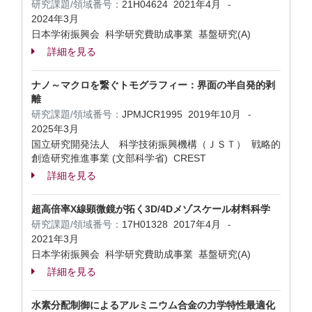
研究課題/領域番号：
21H04624
2021年4月
-
2024年3月
日本学術振興会 科学研究費助成事業 基盤研究(A)
詳細を見る
ナノ～マクロを繋ぐトモグラフィー：界面の半自発的剥
離
研究課題/領域番号：
JPMJCR1995
2019年10月
-
2025年3月
国立研究開発法人 科学技術振興機構（ＪＳＴ） 戦略的
創造研究推進事業 (文部科学省) CREST
詳細を見る
超高倍率X線顕微鏡が拓く3D/4Dメゾスケール材料科学
研究課題/領域番号：
17H01328
2017年4月
-
2021年3月
日本学術振興会 科学研究費助成事業 基盤研究(A)
詳細を見る
水素分配制御によるアルミニウム合金の力学特性最適化