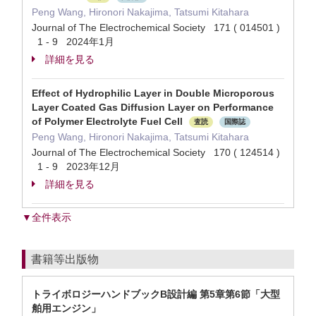
Peng Wang, Hironori Nakajima, Tatsumi Kitahara
Journal of The Electrochemical Society 171 ( 014501 )
1 - 9 2024年1月
詳細を見る
Effect of Hydrophilic Layer in Double Microporous
Layer Coated Gas Diffusion Layer on Performance
of Polymer Electrolyte Fuel Cell
査読
国際誌
Peng Wang, Hironori Nakajima, Tatsumi Kitahara
Journal of The Electrochemical Society 170 ( 124514 )
1 - 9 2023年12月
詳細を見る
▼全件表示
書籍等出版物
トライボロジーハンドブックB設計編 第5章第6節「大型
舶用エンジン」