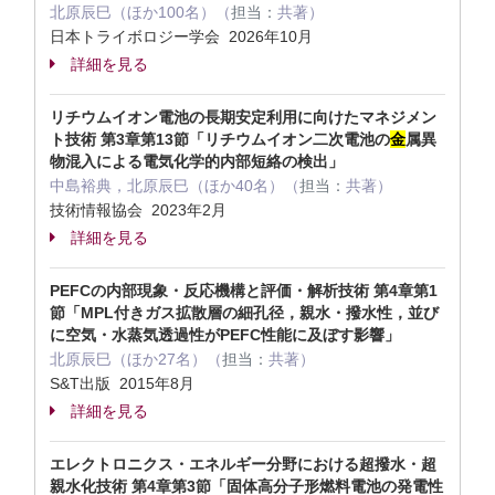
北原辰巳（ほか100名）（
担当：
共著）
日本トライボロジー学会 2026年10月
詳細を見る
リチウムイオン電池の長期安定利用に向けたマネジメン
ト技術 第3章第13節「リチウムイオン二次電池の
金
属異
物混入による電気化学的内部短絡の検出」
中島裕典，北原辰巳（ほか40名）（
担当：
共著）
技術情報協会 2023年2月
詳細を見る
PEFCの内部現象・反応機構と評価・解析技術 第4章第1
節「MPL付きガス拡散層の細孔径，親水・撥水性，並び
に空気・水蒸気透過性がPEFC性能に及ぼす影響」
北原辰巳（ほか27名）（
担当：
共著）
S&T出版 2015年8月
詳細を見る
エレクトロニクス・エネルギー分野における超撥水・超
親水化技術 第4章第3節「固体高分子形燃料電池の発電性