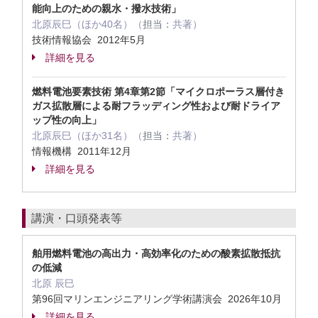
能向上のための親水・撥水技術」
北原辰巳（ほか40名）（
担当：
共著）
技術情報協会 2012年5月
詳細を見る
燃料電池要素技術 第4章第2節「マイクロポーラス層付き
ガス拡散層による耐フラッディング性および耐ドライア
ップ性の向上」
北原辰巳（ほか31名）（
担当：
共著）
情報機構 2011年12月
詳細を見る
講演・口頭発表等
舶用燃料電池の高出力・高効率化のための酸素拡散抵抗
の低減
北原 辰巳
第96回マリンエンジニアリング学術講演会 2026年10月
詳細を見る