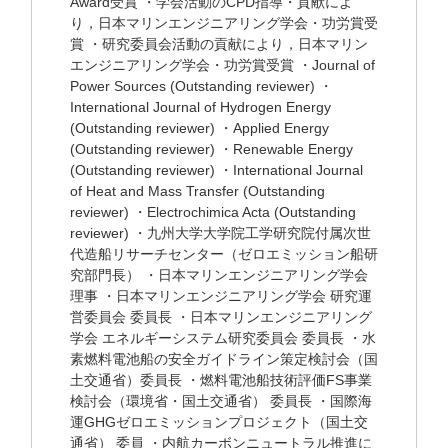
Award受賞 ・学会活動のCPD指導・貢献によ
り，日本マリンエンジニアリング学会・功労賞受
賞 ・研究委員会活動の貢献により，日本マリン
エンジニアリング学会・功労賞受賞 ・Journal of
Power Sources (Outstanding reviewer) ・
International Journal of Hydrogen Energy
(Outstanding reviewer) ・Applied Energy
(Outstanding reviewer) ・Renewable Energy
(Outstanding reviewer) ・International Journal
of Heat and Mass Transfer (Outstanding
reviewer) ・Electrochimica Acta (Outstanding
reviewer) ・九州大学大学院工学研究院付属次世
代造船リサーチセンター（ゼロエミッション船研
究部門長） ・日本マリンエンジニアリング学会
理事 ・日本マリンエンジニアリング学会 研究運
営委員会 委員長 ・日本マリンエンジニアリング
学会 エネルギーシステム研究委員会 委員長 ・水
素燃料電池船の安全ガイドライン策定検討会（国
土交通省）委員長 ・燃料電池船技術評価FS事業
検討会（環境省・国土交通省） 委員長 ・国際海
運GHGゼロエミッションプロジェクト（国土交
通省） 委員 ・内航カーボンニュートラル推進に