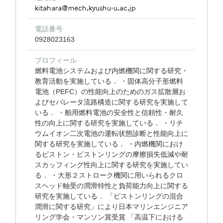
電話番号
0928023163
プロフィール
燃料電池システムおよび内燃機関に関する研究・
教育活動を実施している． ・固体高分子形燃料
電池（PEFC）の性能向上のためのガス拡散層お
よびセパレータ流路構造に関する研究を実施して
いる． ・舶用燃料電池の安全性と信頼性・耐久
性の向上に関する研究を実施している． ・リチ
ウムイオン二次電池の運転状態診断と性能向上に
関する研究を実施している． ・内燃機関におけ
るピストン・ピストンリングの摩擦損失低減や耐
スカッフィング性向上に関する研究を実施してい
る． ・大形２ストローク機関に用いられるクロ
スヘッド軸受の潤滑特性と負荷能力向上に関する
研究を実施している． 「ピストンリングの混合
潤滑に関する研究」により日本マリンエンジニア
リング学会・マンソン賞受賞 「高温下における