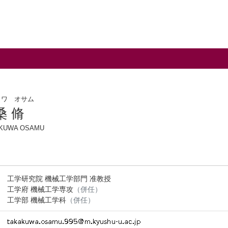
クワ オサム
桑 脩
KUWA OSAMU
工学研究院 機械工学部門 准教授
工学府 機械工学専攻
（併任）
工学部 機械工学科
（併任）