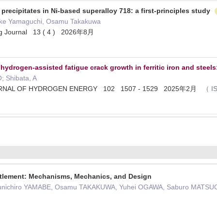
precipitates in Ni-based superalloy 718: a first-principles study
ake Yamaguchi, Osamu Takakuwa
ng Journal 13 ( 4 ) 2026年8月
ydrogen-assisted fatigue crack growth in ferritic iron and steel
; Shibata, A
URNAL OF HYDROGEN ENERGY 102 1507 - 1529 2025年2月
（
I
tlement: Mechanisms, Mechanics, and Design
unichiro YAMABE, Osamu TAKAKUWA, Yuhei OGAWA, Saburo MATS