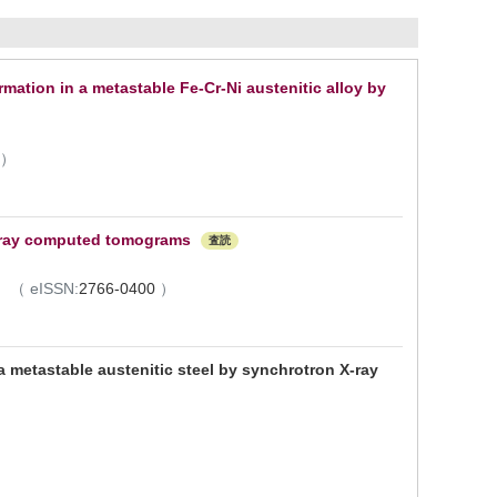
rmation in a metastable Fe-Cr-Ni austenitic alloy by
）
X-ray computed tomograms
査読
2月
（
eISSN:
2766-0400
）
a metastable austenitic steel by synchrotron X-ray