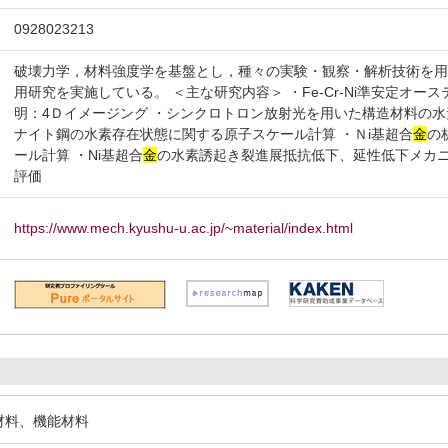
0928023213
破壊力学，材料強度学を基盤とし，種々の実験・観察・解析技術を
用研究を実施している。 ＜主な研究内容＞ ・Fe-Cr-Ni準安定オ
明：4Ｄイメージング ・シンクロトロン放射光を用いた構造材料の水素脆
ナイト鋼の水素存在状態に関する原子スケール計算 ・Ｎi基超合
金
の
ール計算 ・Ni基超合
金
の水素誘起き裂進展抵抗低下、延性低下メカニ
評価
https://www.mech.kyushu-u.ac.jp/~material/index.html
造材料、機能材料