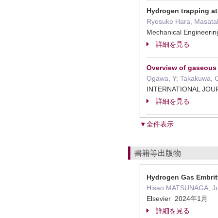
Hydrogen trapping at 
Ryosuke Hara, Masat
Mechanical Engineeri
詳細を見る
Overview of gaseous h
Ogawa, Y; Takakuwa, O
INTERNATIONAL JO
詳細を見る
▼全件表示
書籍等出版物
Hydrogen Gas Embrit
Hisao MATSUNAGA, J
Elsevier 2024年1月
詳細を見る