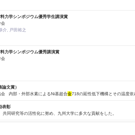
材料力学シンポジウム優秀学生講演賞
料学会
恭介, 戸田裕之
材料力学シンポジウム優秀講演賞
料学会
俵論文賞）
鋼協会 内部・外部水素によるNi基超合
金
718の延性低下機構とその温度依
動表彰
大学 共同研究等の活性化に努め、九州大学に多大な貢献をした。