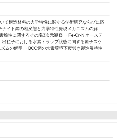
用いて構造材料の力学特性に関する学術研究ならびに応
ーステナイト鋼の相変態と力学特性発現メカニズムの解
性に関するその場3次元観察 ・Fe-Cr-Niオーステ
析出粒子における水素トラップ状態に関する原子スケ
ズムの解明 ・BCC鋼の水素環境下疲労き裂進展特性