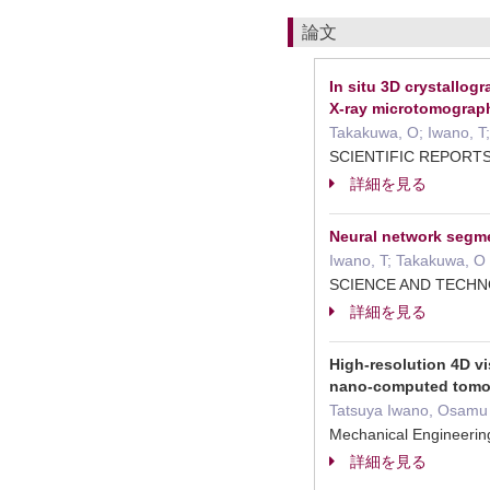
論文
In situ 3D crystallog
X-ray microtomograp
Takakuwa, O; Iwano, T;
SCIENTIFIC REPORT
詳細を見る
Neural network segme
Iwano, T; Takakuwa, O
SCIENCE AND TECH
詳細を見る
High-resolution 4D vi
nano-computed tom
Tatsuya Iwano, Osamu 
Mechanical Engineeri
詳細を見る