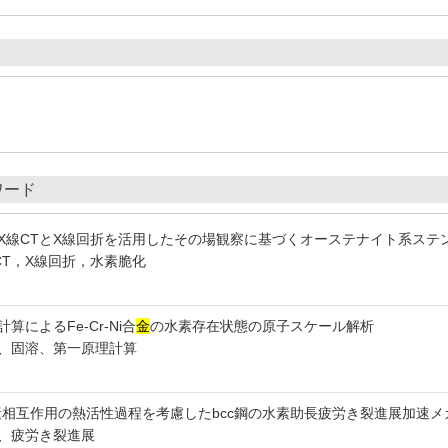
ワード
X線CTとX線回折を活用したその場観察に基づくオーステナイト系ステ
CT，X線回折，水素脆化
算によるFe-Cr-Ni合
金
の水素存在状態の原子スケール解析
、固溶、第一原理計算
素相互作用の熱活性過程を考慮したbcc鋼の水素助長疲労き裂進展加速メ
、疲労き裂進展