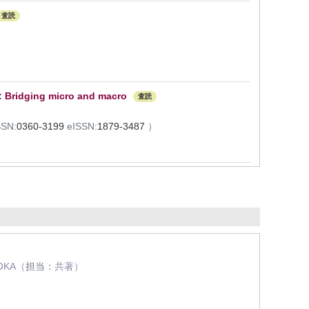
査読
s: Bridging micro and macro
査読
SSN:
0360-3199
eISSN:
1879-3487
）
UOKA（
担当：
共著）