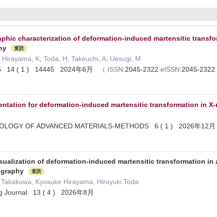
raphic characterization of deformation-induced martensitic transfo
hy
査読
 Hirayama, K; Toda, H; Takeuchi, A; Uesugi, M
S 14 ( 1 ) 14445 2024年6月
（
ISSN:
2045-2322
eISSN:
2045-2322
ntation for deformation-induced martensitic transformation in 
NOLOGY OF ADVANCED MATERIALS-METHODS 6 ( 1 ) 2026年1
sualization of deformation-induced martensitic transformation in 
ography
査読
Takakuwa, Kyosuke Hirayama, Hiroyuki Toda
ng Journal 13 ( 4 ) 2026年8月