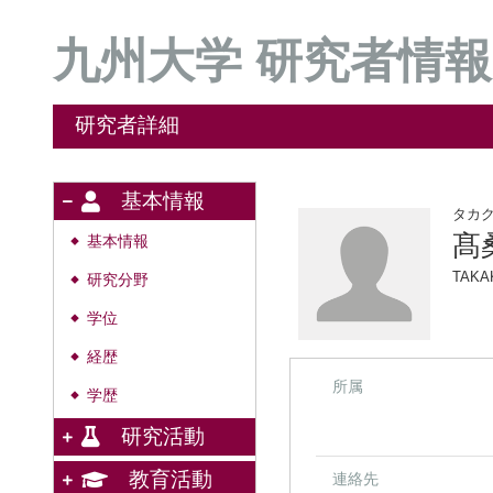
九州大学 研究者情報
研究者詳細
基本情報
タカ
髙
基本情報
◆
TAKA
研究分野
◆
学位
◆
経歴
◆
所属
学歴
◆
研究活動
教育活動
連絡先