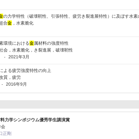
金
の力学特性（破壊靭性、引張特性、疲労き裂進展特性）に及ぼす水素
基超合
金
，水素脆化
素環境における
金
属材料の強度特性
社会，水素脆化，き裂進展，破壊靭性
月
2021年3月
-
による疲労強度特性の向上
改質，疲労
2016年9月
-
材料力学シンポジウム優秀学生講演賞
料学会
山口正剛