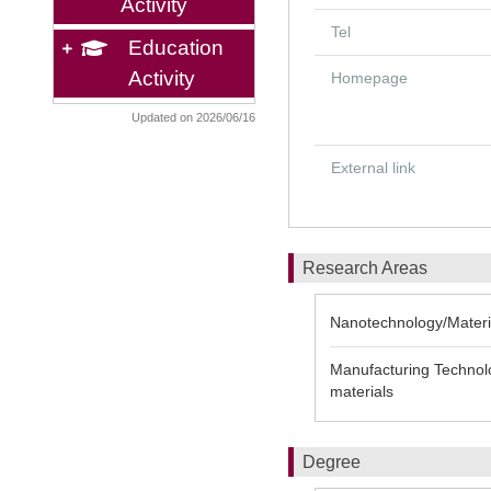
Activity
Tel
Education
Activity
Homepage
Updated on 2026/06/16
External link
Research Areas
Nanotechnology/Material
Manufacturing Technolo
materials
Degree