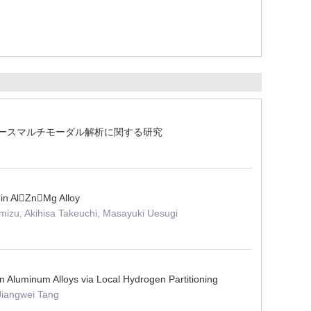
ジベースマルチモーダル解析に関する研究
in AlZnMg Alloy
mizu, Akihisa Takeuchi, Masayuki Uesugi
uminum Alloys via Local Hydrogen Partitioning
Jiangwei Tang