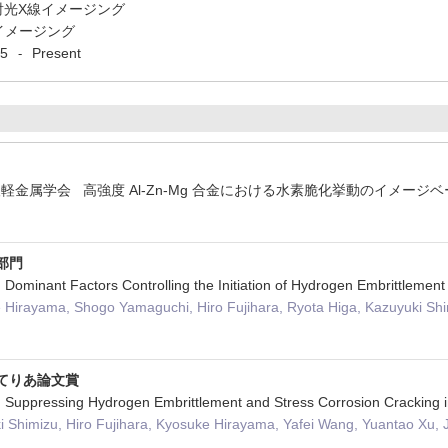
射光X線イメージング
イメージング
5
Present
-
金属学会 高強度 Al-Zn-Mg 合金における水素脆化挙動のイメー
部門
nt Factors Controlling the Initiation of Hydrogen Embrittlement 
 Hirayama, Shogo Yamaguchi, Hiro Fujihara, Ryota Higa, Kazuyuki Shi
てりあ論文賞
ssing Hydrogen Embrittlement and Stress Corrosion Cracking in Al
i Shimizu, Hiro Fujihara, Kyosuke Hirayama, Yafei Wang, Yuantao Xu, 