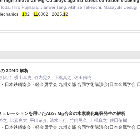
 of high-zinc Al-Zn-Mg-Cu alloys against stress corrosion crackin
Toda, Hiro Fujihara, Jianwei Tang, Akihisa Takeuchi, Masayuki Uesugi
 Mechanics
1
82
1
1
0002 2025.
1
2
 3D/4D 解析
原比呂, 横山卓史, 竹内晃久, 上椙真之, 佐田侑樹
学会・日本鉄鋼協会・軽金属学会 九州支部 合同学術講演会(日本金属学会 
ュレーションを用いたAlZn-Mg合金の水素脆化亀裂発生の解析
裕之, 比嘉良太, 平山恭介, 清水一行, 竹内晃久, 上椙真之, 佐田侑樹
学会・日本鉄鋼協会・軽金属学会 九州支部 合同学術講演会(日本金属学会 