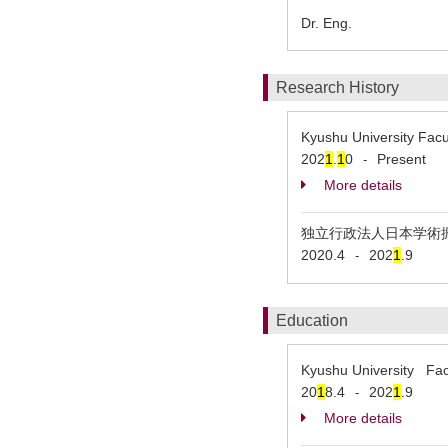
Dr. Eng.
Research History
Kyushu University Facu
202
1
.
1
0
Present
-
More details
独立行政法人日本学術振興会 
2020.4
202
1
.9
-
Education
Kyushu University Fac
20
1
8.4
202
1
.9
-
More details