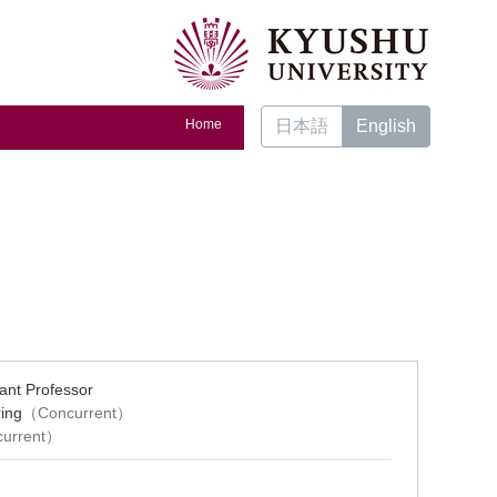
Home
日本語
English
ant Professor
ing
（Concurrent）
urrent）