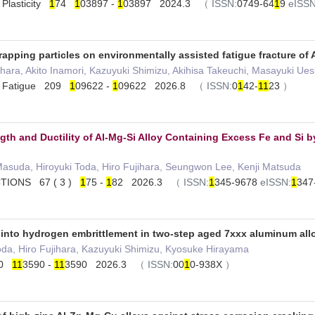
f Plasticity
1
74
1
03897 -
1
03897 2024.3
（
ISSN:
0749-64
1
9
eISSN
rapping particles on environmentally assisted fatigue fracture of
jihara, Akito Inamori, Kazuyuki Shimizu, Akihisa Takeuchi, Masayuki Ues
 of Fatigue 209
1
09622 -
1
09622 2026.8
（
ISSN:
0
1
42-
1
1
23
）
gth and Ductility of Al-Mg-Si Alloy Containing Excess Fe and Si 
 Masuda, Hiroyuki Toda, Hiro Fujihara, Seungwon Lee, Kenji Matsuda
TIONS 67 ( 3 )
1
75 -
1
82 2026.3
（
ISSN:
1
345-9678
eISSN:
1
347
s into hydrogen embrittlement in two-step aged 7xxx aluminum al
oda, Hiro Fujihara, Kazuyuki Shimizu, Kyosuke Hirayama
260
1
1
3590 -
1
1
3590 2026.3
（
ISSN:
00
1
0-938X
）