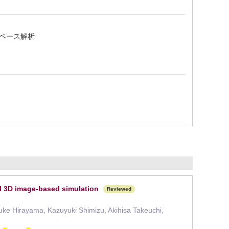
ジベース解析
l 3D image-based simulation
Reviewed
uke Hirayama, Kazuyuki Shimizu, Akihisa Takeuchi,