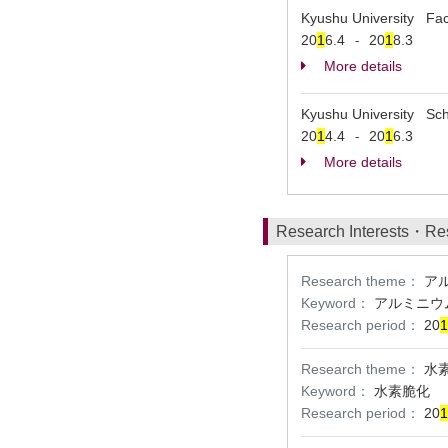
Kyushu University Fac
20
1
6.4
20
1
8.3
-
More details
Kyushu University Sch
20
1
4.4
20
1
6.3
-
More details
Research Interests・Re
Research theme：
ア
Keyword：
アルミニウ
Research period：
20
1
Research theme：
水
Keyword：
水素脆化
Research period：
20
1