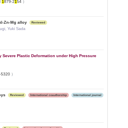
:
1
879-2
1
54
）
 Al-Zn-Mg alloy
Reviewed
ugi, Yuki Sada
by Severe Plastic Deformation under High Pressure
-5320
）
loys
Reviewed
International coauthorship
International journal