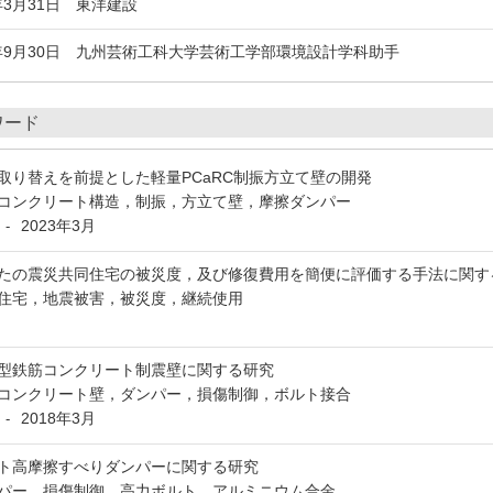
8年3月31日 東洋建設
003年9月30日 九州芸術工科大学芸術工学部環境設計学科助手
ワード
取り替えを前提とした軽量PCaRC制振方立て壁の開発
コンクリート構造，制振，方立て壁，摩擦ダンパー
2023年3月
-
たの震災共同住宅の被災度，及び修復費用を簡便に評価する手法に関す
住宅，地震被害，被災度，継続使用
型鉄筋コンクリート制震壁に関する研究
コンクリート壁，ダンパー，損傷制御，ボルト接合
2018年3月
-
ト高摩擦すべりダンパーに関する研究
パー，損傷制御，高力ボルト，アルミニウム合金