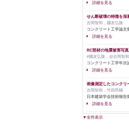
詳細を見る
せん断破壊の特徴を深
吉岡智和，國友弘隆
コンクリート工学論文集 3
詳細を見る
RC部材の地震被害写
#國友弘隆，@吉岡智
コンクリート工学年次論文集 V
詳細を見る
画像測定したコンクリ
吉岡智和，竹田昂輔
日本建築学会技術報告集 28 
詳細を見る
▼全件表示