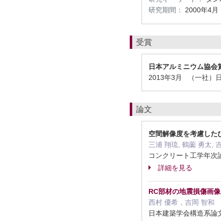
研究期間：
2000年4月
受賞
日本アルミニウム協会
2013年3月 （一社
論文
空間解像度を考慮した
三浦 翔琉, 鶴薗 勇太, 
コンクリート工学年次論文集 
詳細を見る
RC部材の地震損傷画
西村 優希，吉岡 智和­
日本建築学会構造系論文集 91