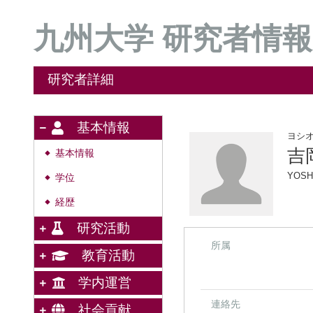
九州大学 研究者情報
研究者詳細
基本情報
ヨシ
吉
基本情報
◆
YOSH
学位
◆
経歴
◆
研究活動
所属
教育活動
学内運営
連絡先
社会貢献