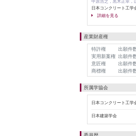
中原浩之，黒木正幸，
日本コンクリート工学会
詳細を見る
産業財産権
特許権
出願件数
実用新案権
出願件数
意匠権
出願件数
商標権
出願件数
所属学協会
日本コンクリート工学
日本建築学会
委員歴