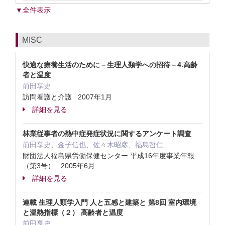
▼全件表示
MISC
快適な療養生活のために－生理人類学への招待－4.高齢
者と温度
前田享史
訪問看護と介護 2007年1月
詳細を見る
林業従事者の熱中症発症状況に関するアンケート調査
前田享史、金子信也、佐々木昭彦、福島哲仁
財団法人福島県労働保健センター 平成16年度事業年報
（第3号） 2005年6月
詳細を見る
連載 生理人類学入門 人と五感と建築と 第8回 室内環境
と温熱指標（２） 高齢者と温度
前田享史