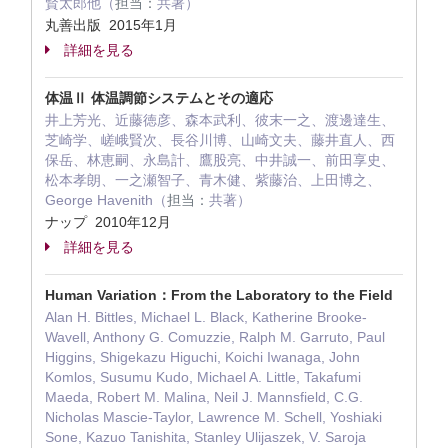
賢太郎他（
担当：
共著）
丸善出版 2015年1月
詳細を見る
体温Ⅱ 体温調節システムとその適応
井上芳光、近藤徳彦、森本武利、彼末一之、渡邊達生、
芝崎学、嵯峨賢次、長谷川博、山崎文夫、藤井直人、西
保岳、林恵嗣、永島計、鷹股亮、中井誠一、前田享史、
松本孝朗、一之瀬智子、青木健、紫藤治、上田博之、
George Havenith（
担当：
共著）
ナップ 2010年12月
詳細を見る
Human Variation：From the Laboratory to the Field
Alan H. Bittles, Michael L. Black, Katherine Brooke-
Wavell, Anthony G. Comuzzie, Ralph M. Garruto, Paul
Higgins, Shigekazu Higuchi, Koichi Iwanaga, John
Komlos, Susumu Kudo, Michael A. Little, Takafumi
Maeda, Robert M. Malina, Neil J. Mannsfield, C.G.
Nicholas Mascie-Taylor, Lawrence M. Schell, Yoshiaki
Sone, Kazuo Tanishita, Stanley Ulijaszek, V. Saroja