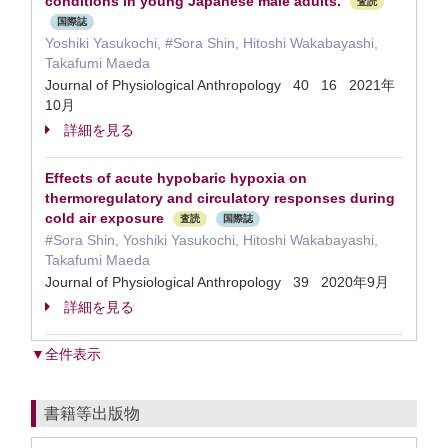
conditions in young Japanese male adults.
査読
国際誌
Yoshiki Yasukochi, #Sora Shin, Hitoshi Wakabayashi,
Takafumi Maeda
Journal of Physiological Anthropology 40 16 2021年
10月
詳細を見る
Effects of acute hypobaric hypoxia on
thermoregulatory and circulatory responses during
cold air exposure
査読
国際誌
#Sora Shin, Yoshiki Yasukochi, Hitoshi Wakabayashi,
Takafumi Maeda
Journal of Physiological Anthropology 39 2020年9月
詳細を見る
▼全件表示
書籍等出版物