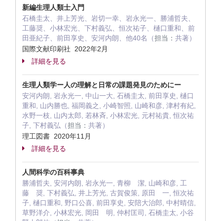
新編生理人類士入門
石橋圭太、井上芳光、岩切一幸、岩永光一、勝浦哲夫、
工藤奨、小林宏光、下村義弘、恒次祐子、樋口重和、前
田亜紀子、前田享史、安河内朗、他40名（
担当：
共著）
国際文献印刷社 2022年2月
詳細を見る
生理人類学ー人の理解と日常の課題発見のためにー
安河内朗, 岩永光一, 中山一大, 石橋圭太, 前田享史, 樋口
重和, 山内勝也, 福岡義之, 小崎智照, 山崎和彦, 津村有紀,
水野一枝, 山内太郎, 若林斉, 小林宏光, 元村祐貴, 恒次祐
子, 下村義弘（
担当：
共著）
理工図書 2020年11月
詳細を見る
人間科学の百科事典
勝浦哲夫, 安河内朗, 岩永光一, 青柳 潔, 山崎和彦, 工
藤 奨, 下村義弘, 井上芳光, 古賀俊策, 原田 一, 恒次祐
子, 樋口重和, 野口公喜, 前田享史, 安陪大治郎, 中村晴信,
草野洋介, 小林宏光, 岡田 明, 仲村匡司, 石橋圭太, 小谷