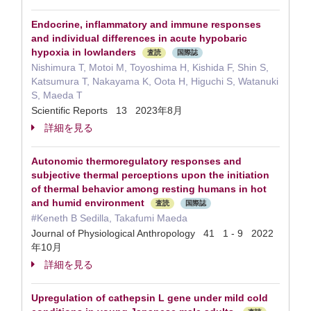
Endocrine, inflammatory and immune responses
and individual differences in acute hypobaric
hypoxia in lowlanders
査読
国際誌
Nishimura T, Motoi M, Toyoshima H, Kishida F, Shin S,
Katsumura T, Nakayama K, Oota H, Higuchi S, Watanuki
S, Maeda T
Scientific Reports 13 2023年8月
詳細を見る
Autonomic thermoregulatory responses and
subjective thermal perceptions upon the initiation
of thermal behavior among resting humans in hot
and humid environment
査読
国際誌
#Keneth B Sedilla, Takafumi Maeda
Journal of Physiological Anthropology 41 1 - 9 2022
年10月
詳細を見る
Upregulation of cathepsin L gene under mild cold