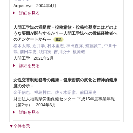
Argus-eye 2004年4月
詳細を見る
人間工学誌の満足度・投稿意欲・投稿推奨度にはどのよ
うな要因が関与するか？―人間工学誌への投稿経験者へ
のアンケートから―
査読
松木太郎, 近井学, 村木里志, 神田直弥, 齋藤誠二, 中川千
鶴, 前田享史, 牧口実, 吉川悦子, 榎原毅
人間工学 2021年2月
詳細を見る
女性交替制勤務者の健康－健康習慣の変化と精神的健康
度の分析－
金子信也、福島哲仁、佐々木昭彦、前田享史
財団法人福島県労働保健センター 平成15年度事業年報
（第2号） 2004年6月
詳細を見る
▼全件表示