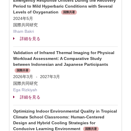
Emergency Response Officers During the Recovery
Period to Mild Hyperbaric Conditions with Several
Levels of Oxygenation
国際共著
2024年5月
国際共同研究
Ilham Bakri
詳細を見る
Validation of Infrared Thermal Imaging for Physical
Workload Assessment: A Comparative Study
between Indonesian and Japanese Participants
国際共著
2026年3月
2027年3月
-
国際共同研究
Ega Rizkiyah
詳細を見る
Optimizing Indoor Environmental Quality in Tropical
Climate School Classrooms: Human-Centered
Design and Hybrid Cooling Strategies for
Conducive Learning Environment
国際共著