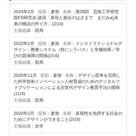
2024年2月
役割：
参加
名称：
第28回 芸術工学研究
院FD研究会 講演「表現と責任のはざまで まだみぬ未
来の物語の作り方」(2/14)
主催組織：
部局
2022年2月
役割：
参加
名称：
インストラクショナルデ
ザイン：教務システム（特にシラバス）と学修効果／学
びの質保障の関係(2/16)
主催組織：
部局
2020年11月
役割：
参加
名称：
デザイン思考を活用し
た科学技術イノベーション人材育成のためのデジタルフ
ァブリケーションによる次世代デザイン教育手法の開発
(11/4)
主催組織：
部局
2020年2月
役割：
参加
名称：
多様性を包摂する社会の
ためにデザインができること(2/19)
主催組織：
全学