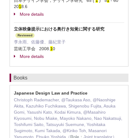
日本デザイン学会，デザイン学研究 65 (
1
) 5
1
- 60
20
1
8.6
More details
立体映像提示における奥行き知覚に関する研究
Reviewed
李永雨、佐藤優、藤紀里子
芸術工学会 2008.
1
0
More details
Books
Japanese Design Law and Practice
Christoph Rademacher, @Taukasa Aso, @Naoshige
Akita, Kazuhiko Fuchikawa, Shigenobu Fujita, Asuka
Gomi, Yasushi Kato, Kodai Kimura, @Masahiro
Kiyosumi, Nobu Miake, Mayoko Nakano, Nao Nakatsuji,
Toshifumi Saito, Tatsuyuki Suemune, Yoshitaka
Sugimoto, Kumi Takada, @Kiriko Toh, Masanori
Yanumoto, Etsuko Yoshida（
Role：
Joint translator）