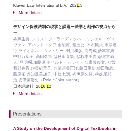
Kluwer Law International B.V. 202
1
.3
More details
デザイン保護法制の現状と課題ー法学と創作の視点から
ー
@麻生典, クリストフ・ラーデマッハ ,ミシェル・ヴィ
ヴァン, アネット・クア,金晙河, 秦玉公, 木村剛大,末宗達
行,ライオネル・ペントリー, 渕川和彦, 高秀成,藪本将典,
中野万葉子, 高田久実,@秋田直繁, @杉本美貴,@尾方義
人, 見明𣈱,加藤優,ホベルト・カラペト,@齋藤俊文, @曽
我部春香,@藤紀里子, @清須美匡洋,藤田重信,柴田和彦,
藤原拓,@知足美加子, 中辻七朗, @伊原久裕, @妹尾武
治,@伊藤浩史（
Role：
Joint author）
日本評論社 20
1
6.
1
2
More details
Presentations
A Study on the Development of Digital Textbooks in