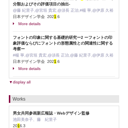
分類およびその評価項目の抽出-
@藤 紀里子,@宮垣 貴宏,@須長 正治,#楊 寧,@伊原 久裕
日本デザイン学会 202
1
.6
More details
フォントの印象に関する基礎的研究ー2 ーフォントの印
象評価ならびにフォントの形態属性との関連性に関する
考察ー
#楊 寧,@宮垣 貴宏,@須長 正治,@藤 紀里子,@伊原 久裕
日本デザイン学会 202
1
.6
More details
▼display all
Works
男女共同参画新広報誌・Webデザイン監修
池田美奈子、藤 紀里子
20
1
6.3