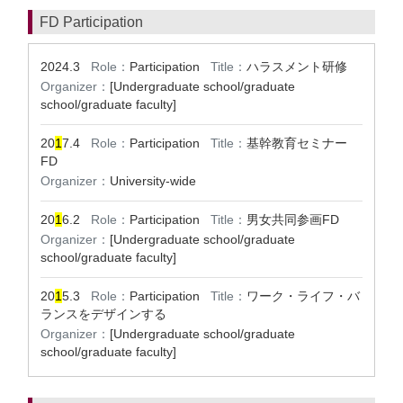
FD Participation
2024.3
Role：
Participation
Title：
ハラスメント研修
Organizer：
[Undergraduate school/graduate
school/graduate faculty]
20
1
7.4
Role：
Participation
Title：
基幹教育セミナー
FD
Organizer：
University-wide
20
1
6.2
Role：
Participation
Title：
男女共同参画FD
Organizer：
[Undergraduate school/graduate
school/graduate faculty]
20
1
5.3
Role：
Participation
Title：
ワーク・ライフ・バ
ランスをデザインする
Organizer：
[Undergraduate school/graduate
school/graduate faculty]