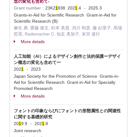
念の変化も含めて-
Grant number：
23K2
1
838
202
1
.4
2025.3
-
Grants-in-Aid for Scientific Research Grant-in-Aid for
Scientific Research (B)
麻生 典, 齋藤 俊文, 杉本 美貴, 渕川 和彦, 藤 紀里子, 馬場
哲晃, Rademacher C, 知足 美加子, 末宗 達行
More details
人工知能（AI）によるデザイン創作と法的保護ーデザイ
ン概念の変化も含めてー
202
1
2023
-
Japan Society for the Promotion of Science Grants-in-
Aid for Scientific Research Grant-in-Aid for Specially
Promoted Research
More details
フォントの印象ならびにフォントの形態属性との関連性
に関する基礎的研究
20
1
9.9
202
1
.8
-
Joint research