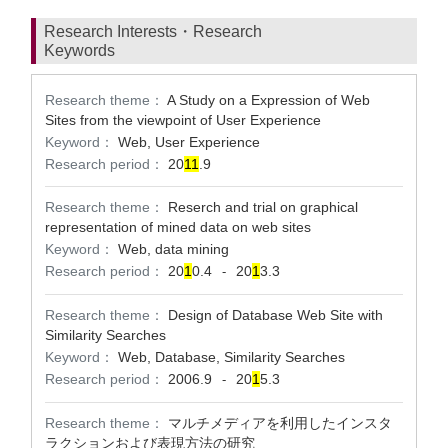
Research Interests・Research
Keywords
Research theme：
A Study on a Expression of Web
Sites from the viewpoint of User Experience
Keyword：
Web, User Experience
Research period：
20
1
1
.9
Research theme：
Reserch and trial on graphical
representation of mined data on web sites
Keyword：
Web, data mining
Research period：
20
1
0.4
20
1
3.3
-
Research theme：
Design of Database Web Site with
Similarity Searches
Keyword：
Web, Database, Similarity Searches
Research period：
2006.9
20
1
5.3
-
Research theme：
マルチメディアを利用したインスタ
ラクションおよび表現方法の研究