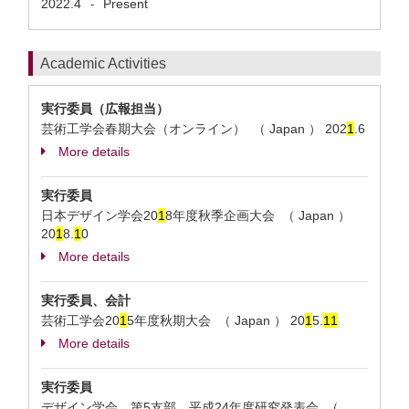
2022.4
Present
-
Academic Activities
実行委員（広報担当）
芸術工学会春期大会（オンライン） （ Japan ）
202
1
.6
More details
実行委員
日本デザイン学会20
1
8年度秋季企画大会 （ Japan ）
20
1
8.
1
0
More details
実行委員、会計
芸術工学会20
1
5年度秋期大会 （ Japan ）
20
1
5.
1
1
More details
実行委員
デザイン学会 第5支部 平成24年度研究発表会 （