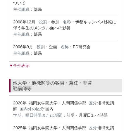
ついて
主催組織：
部局
2008年12月
役割：
参加
名称：
伊都キャンパス移転に
伴う学生のメンタル面への影響
主催組織：
部局
2006年9月
役割：
企画
名称：
FD研究会
主催組織：
部局
▼全件表示
他大学・他機関等の客員・兼任・非常
勤講師等
2026年 福岡女学院大学・人間関係学部
区分:
非常勤講
師
国内外の区分:
国内
学期、曜日時限または期間：
前期・月曜日3・4時限
2025年 福岡女学院大学・人間関係学部
区分:
非常勤講