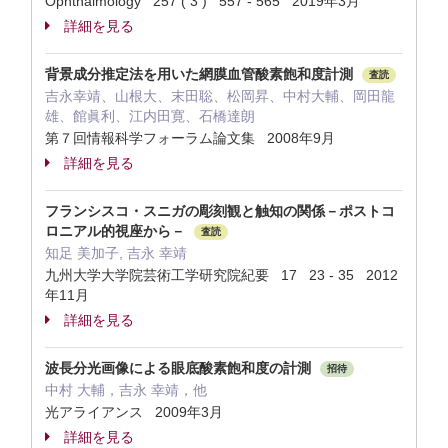
Ophthalmology 257 ( 3 ) 557 - 565 2019年3月
詳細を見る
背景成分推定法を用いた網膜血管酸素飽和度計測
査読
吉永幸靖、山根大、末田聡、松岡昇、中村大輔、岡田龍
雄、館眞利、江内田寛、石橋達朗
第７回情報科学フォーラム論文集 2008年9月
詳細を見る
フランシスコ・スニガの彫刻観と触知の関係－ポストコ
ロニアル的視座から－
査読
知足 美加子, 吉永 幸靖
九州大学大学院芸術工学研究院紀要 17 23 - 35 2012
年11月
詳細を見る
波長分光画像による眼底酸素飽和度の計測
招待
中村 大輔，吉永 幸靖，他
光アライアンス 2009年3月
詳細を見る