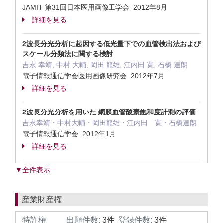
JAMIT 第31回日本医用画像工学会 2012年8月
詳細を見る
2波長分光分析に起因する低光量下での血管検出法および
スケール分類法に関する検討
吉永 幸靖, 中村 大輔, 岡田 龍雄, 江内田 寛, 石橋 達朗
電子情報通信学会医用画像研究会 2012年7月
詳細を見る
2波長分光分析を用いた 網膜血管酸素飽和度計測の評価
吉永幸靖・中村大輔・岡田龍雄・江内田 寛・石橋達朗
電子情報通信学会 2012年1月
詳細を見る
▼全件表示
産業財産権
特許権
出願件数:
3件
登録件数:
3件