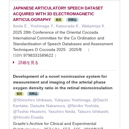
JAPANESE ARTICULATORY SPEECH DATASET
ACQUIRED WITH 3D ELECTROMAGNETIC
ARTICULOGRAPHY
査読
国際誌
Ikeda E., Yoshinaga Y., Katsurada K., Wakamiya K.
2025 28th Conference of the Oriental Cocosda
International Committee for the Co Ordination and
Standardisation of Speech Databases and Assessment
Techniques O Cocosda 2025 2025年
（
ISBN:
9798331589622
）
詳細を見る
Development of a novel noninvasive system for
measurement and imaging of the arterial phase
oxygen density ratio in the retinal microcirculation
査読
国際誌
@Shinichiro Ishikawa, Yukiyasu Yoshinaga, @Daichi
Kantake, Daisuke Nakamura, @Noriko Yoshida,
@Toshio Hisatomi, Yasuhiro Ikeda, Tatsuro Ishibashi,
@Hiroshi Enaida
Graefe's Archive for Clinical and Experimental