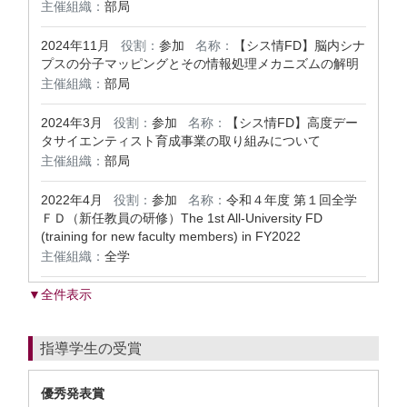
主催組織：
部局
2024年11月
役割：
参加
名称：
【シス情FD】脳内シナ
プスの分子マッピングとその情報処理メカニズムの解明
主催組織：
部局
2024年3月
役割：
参加
名称：
【シス情FD】高度デー
タサイエンティスト育成事業の取り組みについて
主催組織：
部局
2022年4月
役割：
参加
名称：
令和４年度 第１回全学
ＦＤ（新任教員の研修）The 1st All-University FD
(training for new faculty members) in FY2022
主催組織：
全学
▼全件表示
指導学生の受賞
優秀発表賞