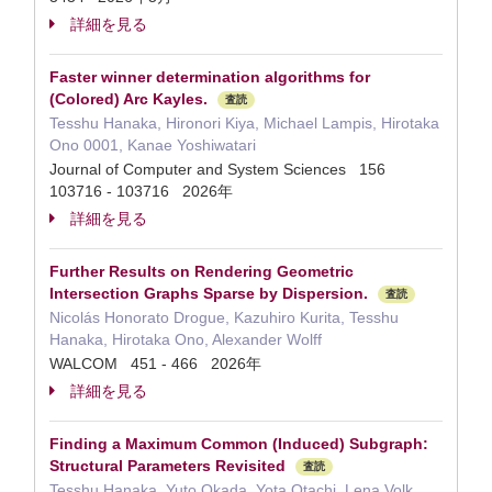
詳細を見る
Faster winner determination algorithms for
(Colored) Arc Kayles.
査読
Tesshu Hanaka, Hironori Kiya, Michael Lampis, Hirotaka
Ono 0001, Kanae Yoshiwatari
Journal of Computer and System Sciences 156
103716 - 103716 2026年
詳細を見る
Further Results on Rendering Geometric
Intersection Graphs Sparse by Dispersion.
査読
Nicolás Honorato Drogue, Kazuhiro Kurita, Tesshu
Hanaka, Hirotaka Ono, Alexander Wolff
WALCOM 451 - 466 2026年
詳細を見る
Finding a Maximum Common (Induced) Subgraph:
Structural Parameters Revisited
査読
Tesshu Hanaka, Yuto Okada, Yota Otachi, Lena Volk