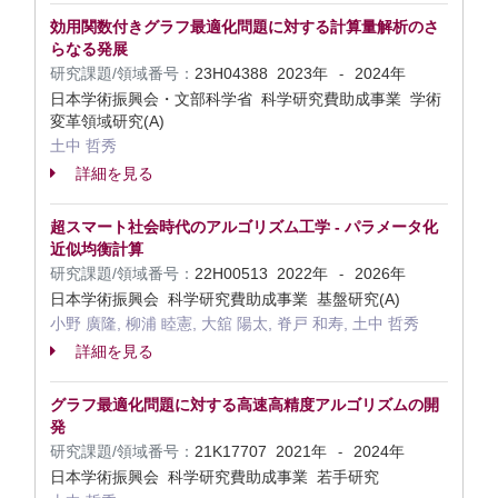
効用関数付きグラフ最適化問題に対する計算量解析のさ
らなる発展
研究課題/領域番号：
23H04388
2023年
2024年
-
日本学術振興会・文部科学省 科学研究費助成事業 学術
変革領域研究(A)
土中 哲秀
詳細を見る
超スマート社会時代のアルゴリズム工学 - パラメータ化
近似均衡計算
研究課題/領域番号：
22H00513
2022年
2026年
-
日本学術振興会 科学研究費助成事業 基盤研究(A)
小野 廣隆, 柳浦 睦憲, 大舘 陽太, 脊戸 和寿, 土中 哲秀
詳細を見る
グラフ最適化問題に対する高速高精度アルゴリズムの開
発
研究課題/領域番号：
21K17707
2021年
2024年
-
日本学術振興会 科学研究費助成事業 若手研究