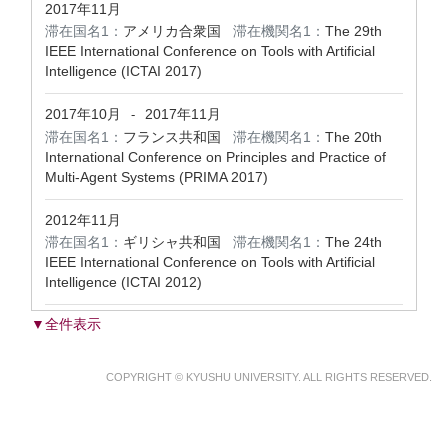
2017年11月
滞在国名1：
アメリカ合衆国
滞在機関名1：
The 29th
IEEE International Conference on Tools with Artificial
Intelligence (ICTAI 2017)
2017年10月
2017年11月
-
滞在国名1：
フランス共和国
滞在機関名1：
The 20th
International Conference on Principles and Practice of
Multi-Agent Systems (PRIMA 2017)
2012年11月
滞在国名1：
ギリシャ共和国
滞在機関名1：
The 24th
IEEE International Conference on Tools with Artificial
Intelligence (ICTAI 2012)
▼全件表示
COPYRIGHT © KYUSHU UNIVERSITY. ALL RIGHTS RESERVED.