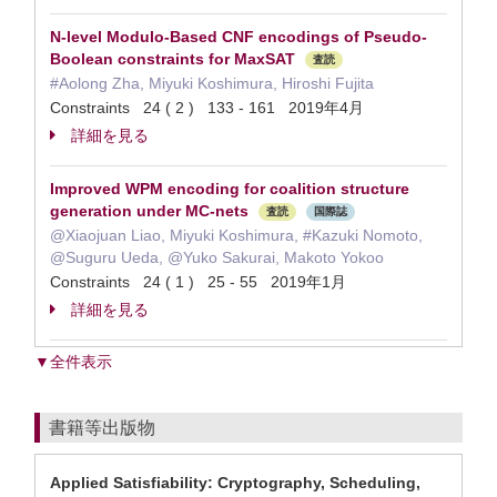
N-level Modulo-Based CNF encodings of Pseudo-
Boolean constraints for MaxSAT
査読
#Aolong Zha, Miyuki Koshimura, Hiroshi Fujita
Constraints 24 ( 2 ) 133 - 161 2019年4月
詳細を見る
Improved WPM encoding for coalition structure
generation under MC-nets
査読
国際誌
@Xiaojuan Liao, Miyuki Koshimura, #Kazuki Nomoto,
@Suguru Ueda, @Yuko Sakurai, Makoto Yokoo
Constraints 24 ( 1 ) 25 - 55 2019年1月
詳細を見る
▼全件表示
書籍等出版物
Applied Satisfiability: Cryptography, Scheduling,