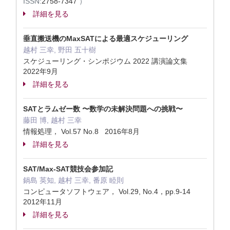
ISSN:
2758-7347
）
詳細を見る
垂直搬送機のMaxSATによる最適スケジューリング
越村 三幸, 野田 五十樹
スケジューリング・シンポジウム 2022 講演論文集
2022年9月
詳細を見る
SATとラムゼー数 〜数学の未解決問題への挑戦〜
藤田 博, 越村 三幸
情報処理， Vol.57 No.8 2016年8月
詳細を見る
SAT/Max-SAT競技会参加記
鍋島 英知, 越村 三幸, 番原 睦則
コンピュータソフトウェア， Vol.29, No.4，pp.9-14
2012年11月
詳細を見る