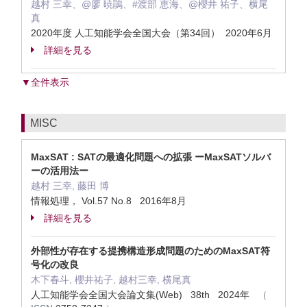
越村 三幸、@廖 暁鵑、#渡部 恵海、@櫻井 祐子、横尾
真
2020年度 人工知能学会全国大会（第34回） 2020年6月
詳細を見る
▼全件表示
MISC
MaxSAT : SATの最適化問題への拡張 ーMaxSATソルバ
ーの活用法ー
越村 三幸, 藤田 博
情報処理， Vol.57 No.8 2016年8月
詳細を見る
外部性が存在する提携構造形成問題のためのMaxSAT符
号化の改良
木下春斗, 櫻井祐子, 越村三幸, 横尾真
人工知能学会全国大会論文集(Web) 38th 2024年
（