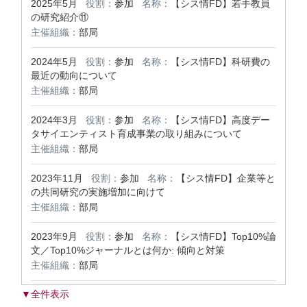
2025年5月
役割：
参加
名称：
【シス情FD】若手教員
の研究紹介⑪
主催組織：
部局
2024年5月
役割：
参加
名称：
【シス情FD】科研費の
最近の動向について
主催組織：
部局
2024年3月
役割：
参加
名称：
【シス情FD】高度デー
タサイエンティスト育成事業の取り組みについて
主催組織：
部局
2023年11月
役割：
参加
名称：
【シス情FD】企業等と
の共同研究の実施増加に向けて
主催組織：
部局
2023年9月
役割：
参加
名称：
【シス情FD】Top10%論
文／Top10%ジャーナルとは何か: 傾向と対策
主催組織：
部局
▼全件表示